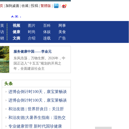
投稿
页
|
加到桌面
|
收藏
|
|
繁體版
|
|
精英
视频
图片
百科
网事
专访
健康
时尚
体娱
美食
视销
文摘
介绍
连载
广告
服务健康中国——李金元
东风浩荡，万物生辉。2026年，中
国正迈入“十五五”规划的开局之
年，全面建设社会主
头条
进博会倒计时100天，康宝莱畅谈
进博会倒计时100天，康宝莱畅谈
和治友德 | 世界肝炎日：关注肝
和治友德|大暑养生指南：湿热交
专业健康管理 新时代国珍健康