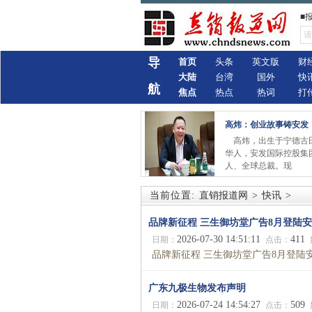
■
导
首页
头条
英文版
财
大陆
台湾
国外
快
航
焦点
热点
热词
打
高炜：创业故事铸安发
高炜，出生于宁德古
华人，安发国际控股集
人、全球总裁。现
当前位置:
直销报道网
>
快讯
>
品牌新征程 三生御坊堂广告8月登陆
2026-07-30 14:51:11
411
日期：
点击：
品牌新征程 三生御坊堂广告8月登陆安徽
广东九极生物发布声明
2026-07-24 14:54:27
509
日期：
点击：