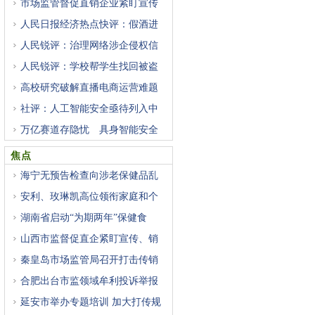
市场监管督促直销企业紧盯宣传
人民日报经济热点快评：假酒进
人民锐评：治理网络涉企侵权信
人民锐评：学校帮学生找回被盗
高校研究破解直播电商运营难题
社评：人工智能安全亟待列入中
万亿赛道存隐忧 具身智能安全
焦点
海宁无预告检查向涉老保健品乱
安利、玫琳凯高位领衔家庭和个
湖南省启动“为期两年”保健食
山西市监督促直企紧盯宣传、销
秦皇岛市场监管局召开打击传销
合肥出台市监领域牟利投诉举报
延安市举办专题培训 加大打传规