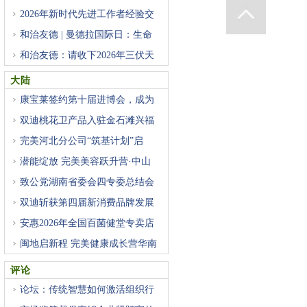
2026年新时代先进工作者经验交
流
和治友德 | 曼德拉国际日：生命
和治友德：请收下2026年三伏天
养
大陆
康宝莱签约第十届进博会，成为
双迪桃花卫产品入驻金石滩兴福
完美河北分公司“筑基计划”启
潜能绽放 完美美容跃升营·中山
致公党湖南省委会四专委总结会
双迪斩获第四届新消费品牌发展
安惠2026年全国百菌健堂专卖店
年
闽地启新程 完美健康成长营华南
评论
论坛：传统智慧如何激活组织行