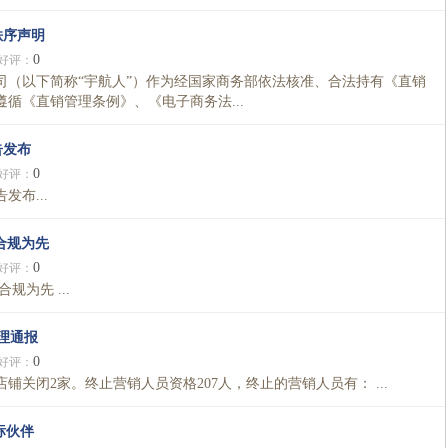
秩序声明
0
好评：
司（以下简称“宇航人”）作为经国家商务部依法核准、合法持有《直销
循《直销管理条例》、《电子商务法...
告发布
0
好评：
布...
合规为先
0
好评：
为先 ...
处理通报
0
好评：
价店铺关闭2家。终止营销人员资格207人，终止的营销人员有： ...
标伙伴