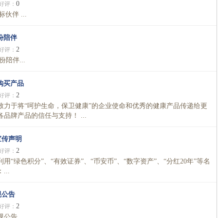
0
好评：
伙伴 ...
份陪伴
2
好评：
陪伴...
购买产品
2
好评：
致力于将“呵护生命，保卫健康”的企业使命和优秀的健康产品传递给更
牌产品的信任与支持！ ...
宣传声明
2
好评：
“绿色积分”、“有效证券”、“币安币”、“数字资产”、“分红20年”等名
..
规公告
2
好评：
告...