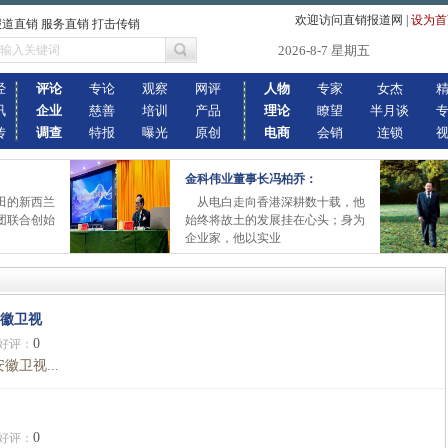
欢迎访问直销报道网
|
设为首
报道直销 服务直销 打击传销
2026-8-7 星期五
经
评论
专论
观察
网评
人物
专家
女杰
讯
企业
慈善
培训
产品
理论
瞭望
半月谈
传
调查
特报
曝光
原创
电商
会销
连锁
金科伟业董事长冯柏乔：
田的新西兰
从电白走向香港深耕数十载，他
团联合创始
始终将故土的发展挂在心头；身为
企业家，他以实业
安徽卫视
0
好评：
卫视...
0
好评：