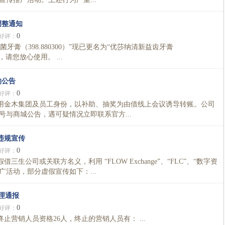
调整通知
0
好评：
膏（398.880300）”现已更名为“优莎纳清新益齿牙膏
，请您放心使用。 ...
的公告
0
好评：
用金木集团及员工身份，以补助、抽奖为由借线上会议诱导转账。公司
号与商城公告，遇可疑情况立即联系官方...
违规宣传
0
好评：
公司或关联方名义，利用 “FLOW Exchange”、“FLC”、“数字资
广活动，部分虚假宣传如下：...
处理通报
0
好评：
止营销人员资格26人，终止的营销人员有： ...