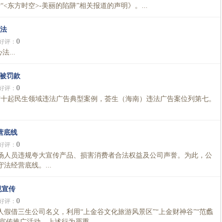
<东方时空>-美丽的陷阱”相关报道的声明》。...
心法
0
好评：
...
告被罚款
0
好评：
公布十起民生领域违法广告典型案例，荟生（海南）违法广告案位列第七。
营底线
0
好评：
人员违规夸大宣传产品、损害消费者合法权益及公司声誉。为此，公
法经营底线。...
规宣传
0
好评：
借三生公司名义，利用“上金谷文化旅游风景区”“上金财神谷”“范蠡
宣传推广活动。上述行为严重...