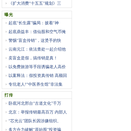
《扩大消费“十五五”规划》三
曝光
起底“长生露”骗局：披着“神
起底鼎益丰：借仙股和空气币掩
警惕“盲盒传销”，这烫手的快
云南元江：依法查处一起介绍他
卖盲盒是假，搞传销是真！
以免费旅游等手段诱骗老人高价
以案释法：假投资真传销 高额回
专坑老人!“中医养生馆”非法集
打传
卧底河北邢台“古道文化”千万
北京：举报传销最高百万 内部人
“芯光云”团队长因涉嫌组织、
多方合力破解“原始股”投资骗