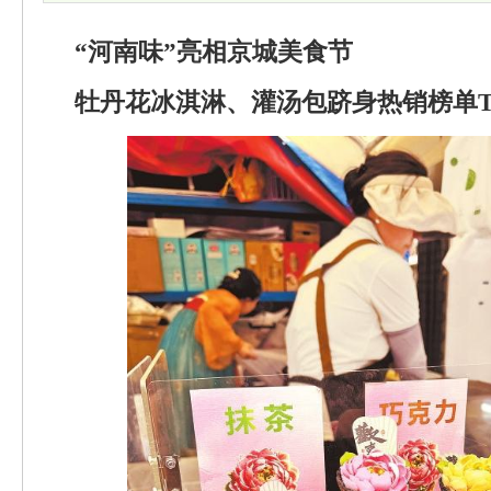
“河南味”亮相京城美食节
牡丹花冰淇淋、灌汤包跻身热销榜单TO