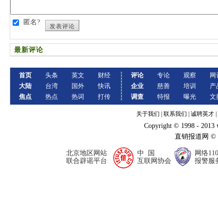
匿名?
发表评论
最新评论
首页
头条
英文
财经
评论
专论
观察
网
大陆
台湾
国外
快讯
企业
慈善
培训
产
焦点
热点
热词
打传
调查
特报
曝光
文
关于我们
|
联系我们
|
诚聘英才
|
Copyright © 1998 - 2013
直销报道网 ©
北京地区网站
中 国
网络11
联合辟谣平台
互联网协会
报警服