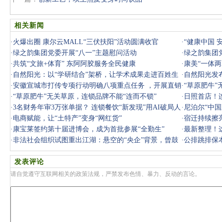
相关新闻
·
火爆出圈 康尔云MALL“三伏扶阳”活动圆满收官
·
“健康中国 
·
绿之韵集团党委开展“八一”主题慰问活动
·
绿之韵集团
·
共筑“文旅+体育” 东阿阿胶服务全民健康
·
康美“一体
·
自然阳光：以“学研结合”架桥，让学术成果走进百姓生
·
自然阳光发
活
·
安徽宣城市打传专项行动明确八项重点任务 ，开展直销
·
“草原肥牛”
挂靠乱象
·
“草原肥牛”无关草原，连锁品牌不能“连而不锁”
·
日照首店！
·
3名财务年审3万张单据？ 连锁餐饮“新发现”用AI破局人
·
尼泊尔“中
效天花
·
电商赋能，让“土特产”变身“网红货”
·
宿迁持续擦
·
康宝莱签约第十届进博会，成为首批参展“全勤生”
·
最新整理！
·
非法社会组织试图重出江湖：悬空的“央企”背景，曾鼓
了好多
·
公排跳排保
动群众
一场精
发表评论
请自觉遵守互联网相关的政策法规，严禁发布色情、暴力、反动的言论。