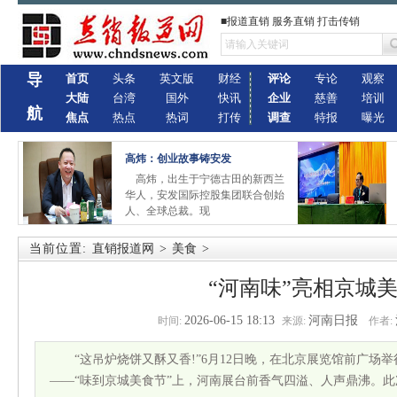
■报道直销 服务直销 打击传销
导
首页
头条
英文版
财经
评论
专论
观察
大陆
台湾
国外
快讯
企业
慈善
培训
航
焦点
热点
热词
打传
调查
特报
曝光
高炜：创业故事铸安发
高炜，出生于宁德古田的新西兰
华人，安发国际控股集团联合创始
人、全球总裁。现
当前位置:
直销报道网
>
美食
>
“河南味”亮相京城
2026-06-15 18:13
河南日报
时间:
来源:
作者:
“这吊炉烧饼又酥又香!”6月12日晚，在北京展览馆前广场举
——“味到京城美食节”上，河南展台前香气四溢、人声鼎沸。此