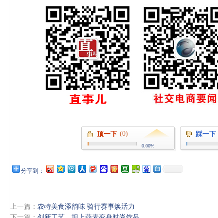
(0)
顶一下
踩一下
0.00%
分享到：
上一篇：
农特美食添韵味 骑行赛事焕活力
下一篇：
创新工艺，坝上燕麦变身时尚饮品