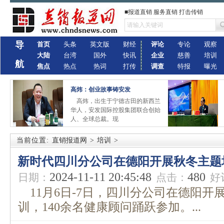
■报道直销 服务直销 打击传销
导
首页
头条
英文版
财经
评论
专论
观察
大陆
台湾
国外
快讯
企业
慈善
培训
航
焦点
热点
热词
打传
调查
特报
曝光
高炜：创业故事铸安发
高炜，出生于宁德古田的新西兰
华人，安发国际控股集团联合创始
人、全球总裁。现
当前位置:
直销报道网
>
培训
>
新时代四川分公司在德阳开展秋冬主题
2024-11-11 20:45:48
480
日期：
点击：
好
11月6日-7日，四川分公司在德阳开
训，140余名健康顾问踊跃参加。...