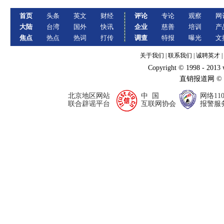
首页
头条
英文
财经
评论
专论
观察
网
大陆
台湾
国外
快讯
企业
慈善
培训
产
焦点
热点
热词
打传
调查
特报
曝光
文
关于我们
|
联系我们
|
诚聘英才
|
Copyright © 1998 - 2013
直销报道网 ©
北京地区网站
中 国
网络11
联合辟谣平台
互联网协会
报警服