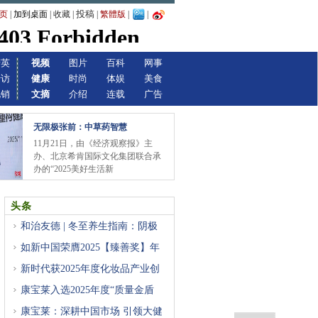
投稿
页
|
加到桌面
|
收藏
|
|
繁體版
|
|
精英
视频
图片
百科
网事
专访
健康
时尚
体娱
美食
视销
文摘
介绍
连载
广告
无限极张前：中草药智慧
11月21日，由《经济观察报》主
办、北京希肯国际文化集团联合承
办的“2025美好生活新
头条
和治友德 | 冬至养生指南：阴极
如新中国荣膺2025【臻善奖】年
度
新时代获2025年度化妆品产业创
新
康宝莱入选2025年度“质量金盾
康宝莱：深耕中国市场 引领大健