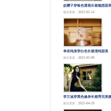
赵樱子穿银色透视长裙魅惑甜
2025-05-14
最后更新：
搭配头纱异域风情满满
单依纯身穿白色长裙清纯甜美
2025-05-09
最后更新：
一头黑色长发文艺清冷
李兰迪穿黑色修身长裙秀完美
2025-04-29
最后更新：
线 大波浪造型成熟撩人