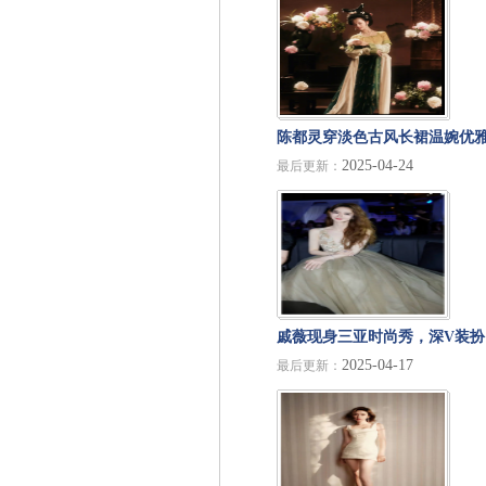
陈都灵穿淡色古风长裙温婉优
2025-04-24
最后更新：
老式妆造美如画中人
戚薇现身三亚时尚秀，深V装扮
2025-04-17
最后更新：
散发成熟女人味