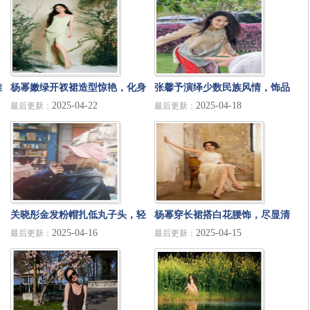
雅
杨幂嫩绿开衩裙造型惊艳，化身
张馨予演绎少数民族风情，饰品
2025-04-22
2025-04-18
最后更新：
最后更新：
森林精灵秀出迷人美腿
与笑容成绝配
关晓彤金发粉帽扎低丸子头，轻
杨幂穿长裙搭白花腰饰，尽显清
2025-04-16
2025-04-15
最后更新：
最后更新：
松拿捏甜美松弛感
纯时髦范