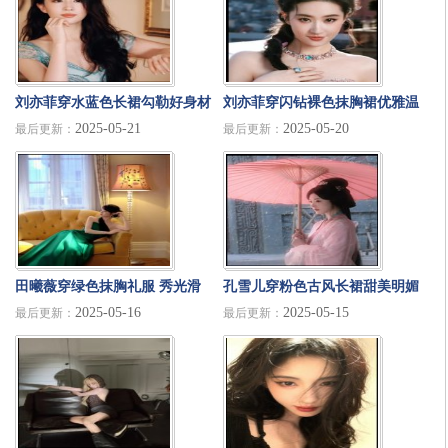
刘亦菲穿水蓝色长裙勾勒好身材
刘亦菲穿闪钻裸色抹胸裙优雅温
2025-05-21
2025-05-20
最后更新：
最后更新：
单手托腮气质高雅
柔 侧编麻花造型俏皮灵动
田曦薇穿绿色抹胸礼服 秀光滑
孔雪儿穿粉色古风长裙甜美明媚
2025-05-16
2025-05-15
最后更新：
最后更新：
美背高贵优雅
撑伞站在雨中氛围感满满