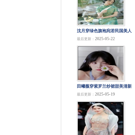
沈月穿绿色旗袍宛若民国美人
2025-05-22
最后更新：
气质温婉动人超养眼
田曦薇穿紫罗兰纱裙甜美清新
2025-05-19
最后更新：
与鲜花合影美如画中人