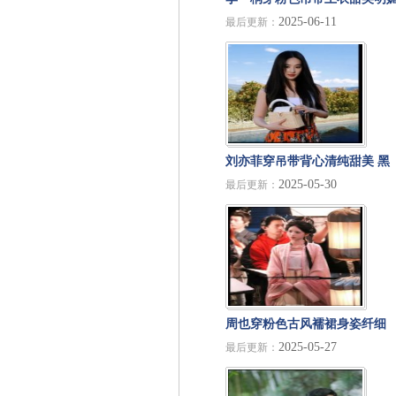
2025-06-11
最后更新：
绑蓝色发带青春活力
刘亦菲穿吊带背心清纯甜美 黑
2025-05-30
最后更新：
长直造型化身初恋白月光
周也穿粉色古风襦裙身姿纤细
2025-05-27
最后更新：
表情灵动温柔大方