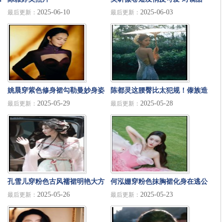
2025-06-10
2025-06-03
最后更新：
最后更新：
笑生命力满满
姚晨穿紫色修身裙勾勒曼妙身姿
陈都灵这腰臀比太犯规！傣族造
2025-05-29
2025-05-28
最后更新：
最后更新：
黑长直造型冷艳贵气
型让她变成了热带雨林里的花仙
子
孔雪儿穿粉色古风襦裙明艳大方
何泓姗穿粉色抹胸裙化身在逃公
2025-05-26
2025-05-23
最后更新：
最后更新：
露白皙香肩性感娇俏
主 半扎微卷造型甜美优雅