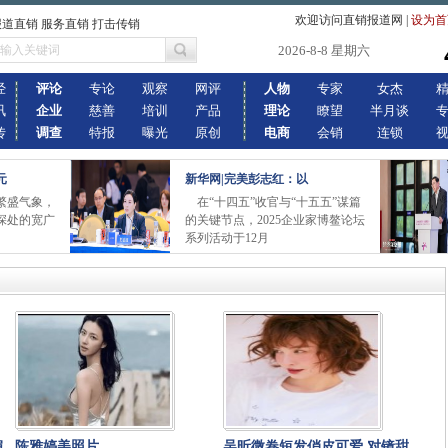
欢迎访问直销报道网
|
设为首
报道直销 服务直销 打击传销
2026-8-8 星期六
经
评论
专论
观察
网评
人物
专家
女杰
讯
企业
慈善
培训
产品
理论
瞭望
半月谈
传
调查
特报
曝光
原创
电商
会销
连锁
元
新华网|完美彭志红：以
繁盛气象，
在“十四五”收官与“十五五”谋篇
深处的宽广
的关键节点，2025企业家博鳌论坛
系列活动于12月
媚
陈雅婷美照片
吴昕微卷短发俏皮可爱 对镜甜