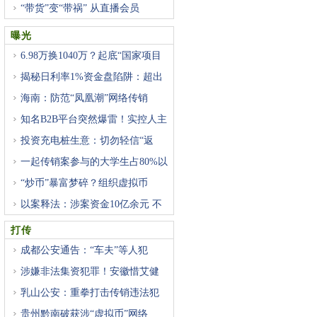
“带货”变“带祸” 从直播会员
曝光
6.98万换1040万？起底“国家项目
揭秘日利率1%资金盘陷阱：超出
海南：防范“凤凰潮”网络传销
知名B2B平台突然爆雷！实控人主
投资充电桩生意：切勿轻信“返
一起传销案参与的大学生占80%以
“炒币”暴富梦碎？组织虚拟币
以案释法：涉案资金10亿余元 不
打传
成都公安通告：“车夫”等人犯
涉嫌非法集资犯罪！安徽惜艾健
乳山公安：重拳打击传销违法犯
贵州黔南破获涉“虚拟币”网络