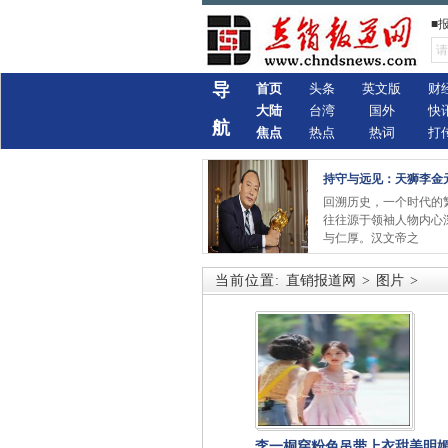
■
导
首页
头条
英文版
财
大陆
台湾
国外
快
航
焦点
热点
热词
打
持守与远见：天狮李金
回溯历史，一个时代的
往往源于领袖人物内心
与仁厚。汉文帝之
当前位置:
直销报道网
>
图片
>
李一桐穿粉色吊带上衣甜美明