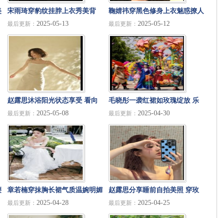
美
宋雨琦穿豹纹挂脖上衣秀美背
鞠婧祎穿黑色修身上衣魅惑撩人
2025-05-13
2025-05-12
最后更新：
最后更新：
超短裤配长靴霸气酷飒
怼脸自拍又酷又飒
赵露思沐浴阳光状态享受 看向
毛晓彤一袭红裙如玫瑰绽放 乐
2025-05-08
2025-04-30
最后更新：
最后更新：
镜头表情俏皮
园里热舞光彩照人
腰
章若楠穿抹胸长裙气质温婉明媚
赵露思分享睡前自拍美照 穿玫
2025-04-28
2025-04-25
最后更新：
最后更新：
大方 露美背又纯又欲
红色吊带秀迷人锁骨