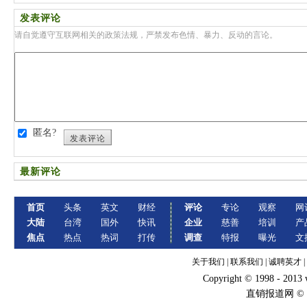
发表评论
请自觉遵守互联网相关的政策法规，严禁发布色情、暴力、反动的言论。
匿名?
发表评论
最新评论
首页
头条
英文
财经
评论
专论
观察
网
大陆
台湾
国外
快讯
企业
慈善
培训
产
焦点
热点
热词
打传
调查
特报
曝光
文
关于我们
|
联系我们
|
诚聘英才
|
Copyright © 1998 - 2013
直销报道网 ©