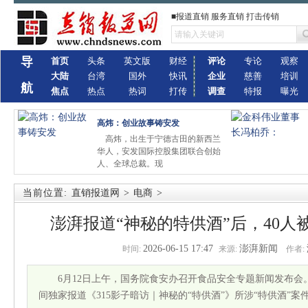
■报道直销 服务直销 打击传销
导
首页
头条
英文版
财经
评论
专论
观察
大陆
台湾
国外
快讯
企业
慈善
培训
航
焦点
热点
热词
打传
调查
特报
曝光
高炜：创业故事铸安发
高炜，出生于宁德古田的新西兰
华人，安发国际控股集团联合创始
人、全球总裁。现
当前位置:
直销报道网
>
电商
>
澎湃报道“神秘的特供酒”后，40人
2026-06-15 17:47
澎湃新闻
时间:
来源:
作者:
6月12日上午，国务院食安办召开食品安全专题新闻发布会。
间独家报道《315影子暗访｜神秘的“特供酒”》所涉“特供酒”案