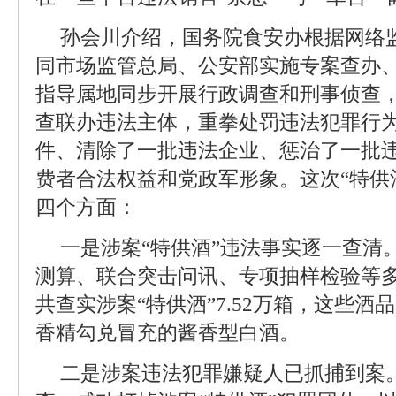
孙会川介绍，国务院食安办根据网络
同市场监管总局、公安部实施专案查办
指导属地同步开展行政调查和刑事侦查
查联办违法主体，重拳处罚违法犯罪行
件、清除了一批违法企业、惩治了一批
费者合法权益和党政军形象。这次“特供
四个方面：
一是涉案“特供酒”违法事实逐一查清
测算、联合突击问讯、专项抽样检验等
共查实涉案“特供酒”7.52万箱，这些
香精勾兑冒充的酱香型白酒。
二是涉案违法犯罪嫌疑人已抓捕到案