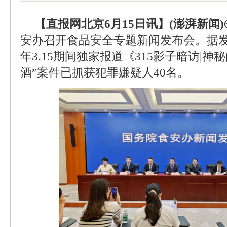
【直报网北京6月15日讯】(澎湃新闻)
安办召开食品安全专题新闻发布会。据
年3.15期间独家报道《315影子暗访|神
酒”案件已抓获犯罪嫌疑人40名。