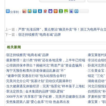
分享到：
上一篇：
严禁“先涨后降”，重点整治“幽灵外卖”等！浙江为电商平台
下一篇：
宿迁持续擦亮“电商名城”品牌
相关新闻
·
宿迁持续擦亮“电商名城”品牌
·
康宝莱签约
·
最新整理！这15类“传销”还在各地流窜，上半年已经端
·
非法社会组
了好多
·
公排跳排保本弹出？揭秘河北“商道产业”资金盘骗局：
动群众
·
卧底河北邢
一场精
·
海宁无预告检查向涉老保健品乱象说“不”
壳、层
·
三生黄金宝
·
“健康中国 安惠在行动”包头站报告会举行
·
锚定 “三化
·
完美河北分公司“筑基计划”启动仪式圆满举行
·
湖南省启动
·
当大健康遇见体验经济：完美“场景化”样本落子上海虹
·
河北日报报
桥
·
章法定胜负 | 金木集团的品牌“强队逻辑”
·
自然阳光“
·
3000平方米“共享客厅”落子虹桥，完美开启健康生活体
·
罗麦科技“
验新征程
·
安然集团第八届“爱心血库”行动 热血再出发
·
康宝莱：“