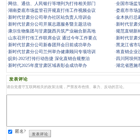
·
网信、通信、人民银行等增列为打传相关部门
·
全国市场监
·
湖南娄底市场监管召开规直打传工作视频会议
·
娄底市市场
·
新时代甘肃分公司举办社区站负责人培训会
盘处置情
·
金木执行总
·
新时代甘肃分公司开展志愿服务暨主题活动
·
新时代甘肃
·
康尔生物集团与甘肃陇西共筑产业融合新高地
·
规范直销新
·
山东召开打传工作联席会议 通过今年工作要点
·
新时代甘肃分
·
新时代甘肃分公司新春团拜会日前成功举办
·
黑龙江省市
·
新时代甘肃分公司兰州举办健康顾问专项培训
·
将直销企业
·
皖剑-2025打传行动告捷 深化直销合规整治
工作取得
·
四川阿坝州
·
新时代2025年度甘肃区域表彰会成功举办
·
湖北省恩施
发表评论
请自觉遵守互联网相关的政策法规，严禁发布色情、暴力、反动的言论。
匿名?
发表评论