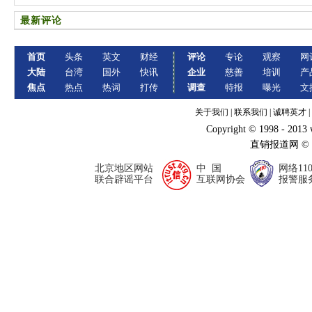
最新评论
首页
头条
英文
财经
评论
专论
观察
网
大陆
台湾
国外
快讯
企业
慈善
培训
产
焦点
热点
热词
打传
调查
特报
曝光
文
关于我们
|
联系我们
|
诚聘英才
|
Copyright © 1998 - 2013
直销报道网 ©
北京地区网站
中 国
网络11
联合辟谣平台
互联网协会
报警服