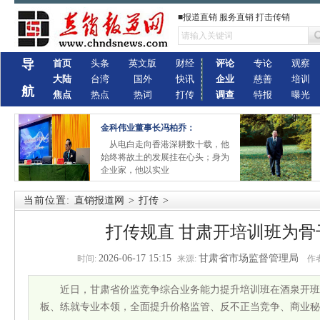
■报道直销 服务直销 打击传销
导
首页
头条
英文版
财经
评论
专论
观察
大陆
台湾
国外
快讯
企业
慈善
培训
航
焦点
热点
热词
打传
调查
特报
曝光
金科伟业董事长冯柏乔：
从电白走向香港深耕数十载，他
始终将故土的发展挂在心头；身为
企业家，他以实业
当前位置:
直销报道网
>
打传
>
打传规直 甘肃开培训班为骨
2026-06-17 15:15
甘肃省市场监督管理局
时间:
来源:
作者
近日，甘肃省价监竞争综合业务能力提升培训班在酒泉开
板、练就专业本领，全面提升价格监管、反不正当竞争、商业秘