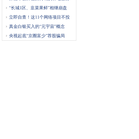
“长城1区、韭菜果鲜”相继崩盘
立即自查！这11个网络项目不投
真金白银买入的“元宇宙”概念
央视起底“京圈富少”荐股骗局