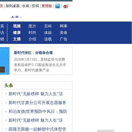
投稿
页
|
加到桌面
|
收藏
|
|
繁體版
|
|
精英
视频
图片
百科
网事
专访
健康
时尚
体娱
美食
视销
文摘
介绍
连载
广告
新时代张红：全链条合规
2026年3月13日，直销监管与消费
者权益保护3·15圆桌座谈在北京市
举办。新时代健康产业
头条
新时代“无龄榜样 魅力人生”活
新时代甘肃分公司开展志愿服务
和治友德|世界预防中风日：预防
新时代“无龄榜样 魅力人生”活
跟随无限极一起解锁中式体型管