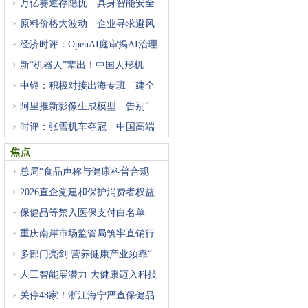
万亿赛道存隐忧 具身智能安全
原料价格大波动 企业寻求避风
经济时评：OpenAI庭审揭AI治理
困
新“机器人”辈出！中国人形机
中银：积极对接出海专班 建全
阿里推新影像生成模型 告别“
时评：张雪机车夺冠 中国高端
焦点
总局“食品声称与健康科普合规
2026直企党建和保护消费者权益
研
保健品等禁入医保支付白名单
重庆南岸市场监管局筑牢直销行
多部门亮剑 营养健康产业须靠“
人工智能展潜力 大健康迈入科技
关停48家！浙江海宁严查保健品