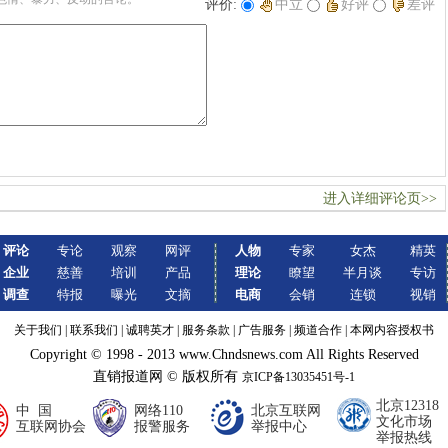
评价:
中立
好评
差评
进入详细评论页>>
评论
专论
观察
网评
人物
专家
女杰
精英
企业
慈善
培训
产品
理论
瞭望
半月谈
专访
调查
特报
曝光
文摘
电商
会销
连锁
视销
关于我们
|
联系我们
|
诚聘英才
|
服务条款
|
广告服务
|
频道合作
|
本网内容授权书
Copyright © 1998 - 2013 www.Chndsnews.com All Rights Reserved
直销报道网 © 版权所有
京ICP备13035451号-1
北京12318
中 国
网络110
北京互联网
文化市场
互联网协会
报警服务
举报中心
举报热线