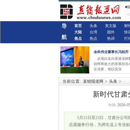
■
导
首页
头条
英文版
财
大陆
台湾
国外
快
航
焦点
热点
热词
打
金科伟业董事长冯柏乔
从电白走向香港深耕
始终将故土的发展挂在
企业家，他以实业
当前位置:
直销报道网
>
头条
>
新时代甘肃
2026-0
时间:
5月21日至23日，甘肃分
志愿服务行动，为师生送上专业贴