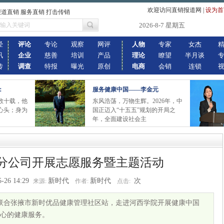
欢迎访问直销报道网
|
设为首
报道直销 服务直销 打击传销
2026-8-7 星期五
经
评论
专论
观察
网评
人物
专家
女杰
讯
企业
慈善
培训
产品
理论
瞭望
半月谈
传
调查
特报
曝光
原创
电商
会销
连锁
：
服务健康中国——李金元
数十载，他
东风浩荡，万物生辉。2026年，中
心头；身为
国正迈入“十五五”规划的开局之
年，全面建设社会主
分公司开展志愿服务暨主题活动
5-26 14:29
新时代
新时代
次
来源:
作者:
点击:
公司联合张掖市新时优品健康管理社区站，走进河西学院开展健康中国
心的健康服务。