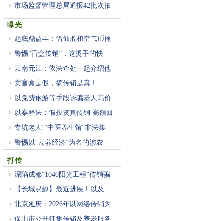
市场监督管理总局通报42批次抽
曝光
起底鼎益丰：借仙股和空气币掩
警惕“盲盒传销”，这烫手的快
云南元江：依法查处一起介绍他
卖盲盒是假，搞传销是真！
以免费旅游等手段诱骗老人高价
以案释法：假投资真传销 高额回
专坑老人!“中医养生馆”非法集
警惕以“云养经济”为名的涉农
打传
深陷成都“1040阳光工程”传销骗
【长城易趣】最近进展！以及
北京延庆：2026年以网络传销为
重
保山市公开征集传销及养老服务