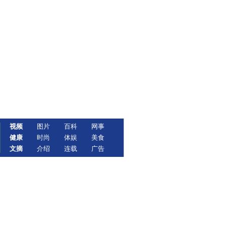
视频
图片
百科
网事
健康
时尚
体娱
美食
文摘
介绍
连载
广告