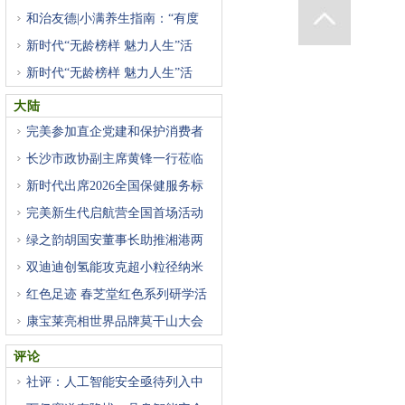
和治友德|小满养生指南：“有度
新时代“无龄榜样 魅力人生”活
新时代“无龄榜样 魅力人生”活
大陆
完美参加直企党建和保护消费者
长沙市政协副主席黄锋一行莅临
新时代出席2026全国保健服务标
准
完美新生代启航营全国首场活动
绿之韵胡国安董事长助推湘港两
双迪迪创氢能攻克超小粒径纳米
红色足迹 春芝堂红色系列研学活
康宝莱亮相世界品牌莫干山大会
评论
社评：人工智能安全亟待列入中