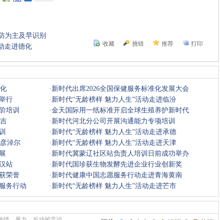
防为主及早识别
收藏
挑错
推荐
打印
活动走进德化
德化
·
新时代出席2026全国保健服务标准化发展大会
举行
·
新时代“无龄榜样 魅力人生”活动走进临汾
阶培训
·
金天国际用一纸标准开启全球生殖养护新时代
延吉
·
新时代河北分公司开展沟通能力专项培训
训
·
新时代“无龄榜样 魅力人生”活动走进承德
巴彦淖尔
·
新时代“无龄榜样 魅力人生”活动走进天津
展
·
新时代冀蒙辽社区站负责人培训日前成功举办
汉站
·
新时代国珍获生物发酵先进企业行业创新奖
获荣誉
·
新时代健康中国志愿服务行动走进青海黄南
服务行动
·
新时代“无龄榜样 魅力人生”活动走进芒市
色情、暴力、反动的言论。