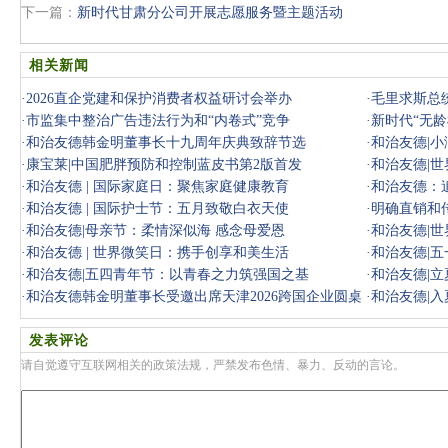
下一篇：
新时代甘肃分公司开展志愿服务暨主题活动
相关新闻
·
2026直企党建和保护消费者权益研讨会举办
·
毛里求斯总
·
市监集中整治广告违法行为和“内卷式”竞争
·
新时代“无龄
·
和治友德韩金明董事长十九周年庆典致辞节选
·
和治友德|小
·
康宝莱|中国肥胖预防和控制蓝皮书第2版首发
·
和治友德|
·
和治友德 | 国际家庭日：聚焦家庭健康教育
·
和治友德：
·
和治友德 | 国际护士节：五月致敬白衣天使
·
明确直销和
·
和治友德|母亲节：柔情深似海 感念母爱恩
·
和治友德|
·
和治友德 | 世界微笑日：携手创享和美生活
·
和治友德|
·
和治友德|五四青年节：以青春之力筑强国之基
·
和治友德|
·
和治友德韩金明董事长受邀出席天津2026跨国企业圆桌
·
和治友德|入
会
发表评论
请自觉遵守互联网相关的政策法规，严禁发布色情、暴力、反动的言论。