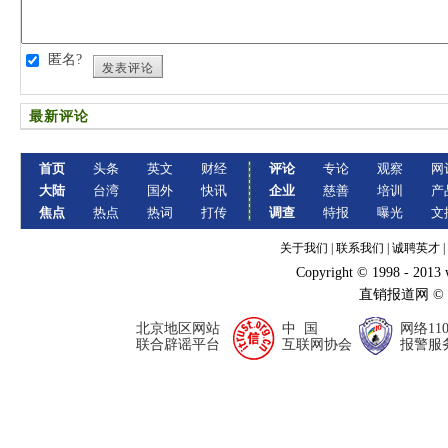
匿名?
发表评论
最新评论
首页
头条
英文
财经
评论
专论
观察
网
大陆
台湾
国外
快讯
企业
慈善
培训
产
焦点
热点
热词
打传
调查
特报
曝光
文
关于我们
|
联系我们
|
诚聘英才
|
Copyright © 1998 - 2013
直销报道网 ©
北京地区网站
中 国
网络11
联合辟谣平台
互联网协会
报警服