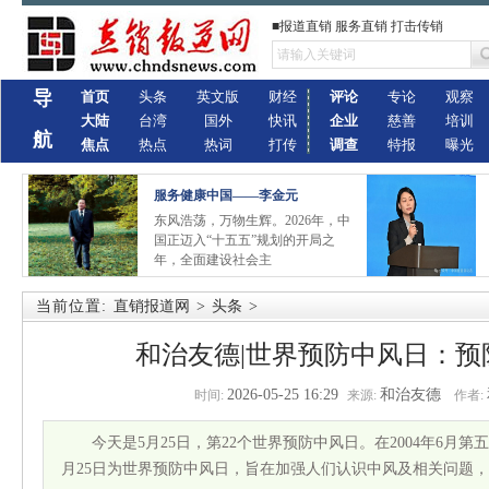
■报道直销 服务直销 打击传销
导
首页
头条
英文版
财经
评论
专论
观察
大陆
台湾
国外
快讯
企业
慈善
培训
航
焦点
热点
热词
打传
调查
特报
曝光
服务健康中国——李金元
东风浩荡，万物生辉。2026年，中
国正迈入“十五五”规划的开局之
年，全面建设社会主
当前位置:
直销报道网
>
头条
>
和治友德|世界预防中风日：预
2026-05-25 16:29
和治友德
时间:
来源:
作者:
今天是5月25日，第22个世界预防中风日。在2004年6月第
月25日为世界预防中风日，旨在加强人们认识中风及相关问题，预