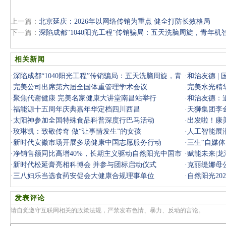
上一篇：
北京延庆：2026年以网络传销为重点 健全打防长效格局
下一篇：
深陷成都“1040阳光工程”传销骗局：五天洗脑周旋，青年机
相关新闻
·
深陷成都“1040阳光工程”传销骗局：五天洗脑周旋，青
·
和治友德 |
年机智脱
·
完美公司出席第六届全国体重管理学术会议
·
完美水光精
·
聚焦代谢健康 完美名家健康大讲堂南昌站举行
·
和治友德：
·
福能源十五周年庆典嘉年华定档四川西昌
·
天狮集团李
·
太阳神参加全国特殊食品科普深度行巴马活动
·
出发啦！康
·
玫琳凯：致敬传奇 做“让事情发生”的女孩
·
人工智能展
·
新时代安徽市场开展多场健康中国志愿服务行动
·
三生“自媒
·
净销售额同比高增40%，长期主义驱动自然阳光中国市
·
赋能未来|
场稳健增长
·
新时代松延膏亮相科博会 并参与团标启动仪式
·
克丽缇娜母
·
三八妇乐当选食药安促会大健康合规理事单位
·
自然阳光20
发表评论
请自觉遵守互联网相关的政策法规，严禁发布色情、暴力、反动的言论。