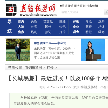
■报道直销 服务直销 打击传销
导
首页
头条
英文版
财经
评论
专论
观察
大陆
台湾
国外
快讯
企业
慈善
培训
航
焦点
热点
热词
打传
调查
特报
曝光
服务健康中国——李金元
东风浩荡，万物生辉。2026年，中
国正迈入“十五五”规划的开局之
年，全面建设社会主
当前位置:
直销报道网
>
打传
>
【长城易趣】最近进展！以及100多个
2026-05-13 15:22
李旭反传销
时间:
来源:
作者:
自长城易趣（CBB） 全面崩盘暴雷以来，我们后台每天都
展以及投入的资金能否回款。