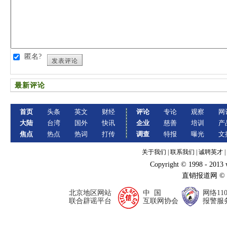
匿名?
发表评论
最新评论
首页
头条
英文
财经
评论
专论
观察
网
大陆
台湾
国外
快讯
企业
慈善
培训
产
焦点
热点
热词
打传
调查
特报
曝光
文
关于我们
|
联系我们
|
诚聘英才
|
Copyright © 1998 - 2013
直销报道网 ©
北京地区网站
中 国
网络11
联合辟谣平台
互联网协会
报警服