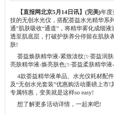
【直报网北京5月14日讯】(完美)
年度
技的无创水光仪，搭配荟益水光精华系列
通”肌肤吸收“通道”，将精华雾化成细
透至肌底层，打破护肤养分停留在肌肤
肤!
荟益焕肤精华液-紧致淡纹;✨荟益润肤
亮肤精华液-焕亮肤色;✨荟益柔肤精华液
4款荟益精华液单品、水光仪耗材配件
及“无创水光套装”优惠购活动重磅上市!其
专属特惠，变美就是这样so easy!
想了解更多活动详情，一起来吧!