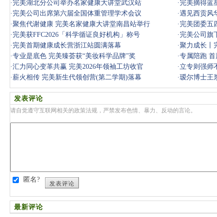
·
完美湖北分公司举办名家健康大讲堂武汉站
·
完美摘得蓝星
·
完美公司出席第六届全国体重管理学术会议
·
遇见西贡风华
·
聚焦代谢健康 完美名家健康大讲堂南昌站举行
·
完美团委五
·
完美获FFC2026「科学循证良好机构」称号
·
完美公司旗
·
完美首期健康成长营浙江站圆满落幕
·
聚力成长丨
·
专业是底色 完美臻荟获“美妆科学品牌”奖
·
专属陪跑 首
·
汇力同心变革共赢 完美2026年领袖工坊收官
·
立专则强师
·
薪火相传 完美新生代领创营(第二学期)落幕
·
瑷尔博士王
发表评论
请自觉遵守互联网相关的政策法规，严禁发布色情、暴力、反动的言论。
匿名?
发表评论
最新评论