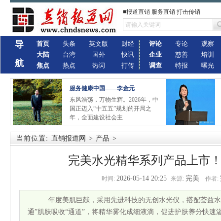
■报道直销 服务直销 打击传销
导
首页
头条
英文版
财经
评论
专论
观察
大陆
台湾
国外
快讯
企业
慈善
培训
航
焦点
热点
热词
打传
调查
特报
曝光
服务健康中国——李金元
东风浩荡，万物生辉。2026年，中
国正迈入“十五五”规划的开局之
年，全面建设社会主
当前位置:
直销报道网
>
产品
>
完美水光精华系列产品上市
2026-05-14 20:25
完美
时间:
来源:
作者:
年度美肌巨献，采用先进科技的无创水光仪，搭配荟益水光
通”肌肤吸收“通道”，将精华雾化成细液滴，促进护肤养分快速