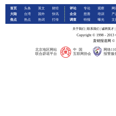
首页
头条
英文
财经
评论
专论
观察
网
大陆
台湾
国外
快讯
企业
慈善
培训
产
焦点
热点
热词
打传
调查
特报
曝光
文
关于我们
|
联系我们
|
诚聘英才
|
Copyright © 1998 - 2013
直销报道网 ©
北京地区网站
中 国
网络11
联合辟谣平台
互联网协会
报警服