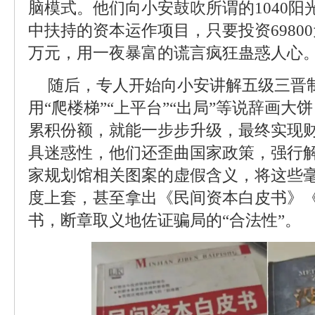
脑模式。他们向小安鼓吹所谓的1040
中扶持的资本运作项目，只要投资69800
万元，用一夜暴富的谎言疯狂蛊惑人心
随后，专人开始向小安讲解五级三晋制
用“爬楼梯”“上平台”“出局”等说辞画
累积份额，就能一步步升级，最终实现
具迷惑性，他们还歪曲国家政策，强行
家规划馆相关图案的虚假含义，将这些
度上套，甚至拿出《民间资本白皮书》
书，断章取义地佐证骗局的“合法性”。