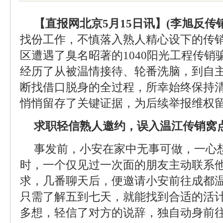
【直报网北京5月15日讯】(李旭反传销
找份工作，不慎落入熟人精心设下的传
区遭遇了臭名昭著的1040阳光工程传
经历了从被温情接待、轮番洗脑，到自
断找借口脱身的全过程，所幸始终保持
悄悄留存了关键证据，为后续举报维权
求职轻信熟人邀约，误入温江传销窝
事发前，小安在家中无事可做，一心
时，一个仅见过一次面的朋友主动联系
求，几番聊天后，便邀请小安前往成都温
只需了解五到七天，就能找到合适的活
多想，轻信了对方的说辞，独自动身前