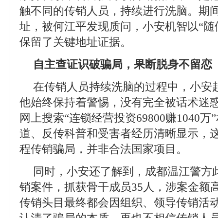
触不同的传销人员，持续进行洗脑。期
址，被何江平发现质问，小安机智以“随
保留了关键地址证据。
自主查证识破骗局，果断脱身不留恋
在传销人员持续洗脑的过程中，小安
他始终保持着警惕，没有完全被话术迷
网上搜索“连锁经营投资69800赚1040
道、反传科普和受害者经历清晰显示，这
程传销骗局，并非合法国家项目。
同时，小安还了解到，成都温江警方
销案件，抓获骨干成员35人，涉案金额高
传销头目最终都会因组织、领导传销活