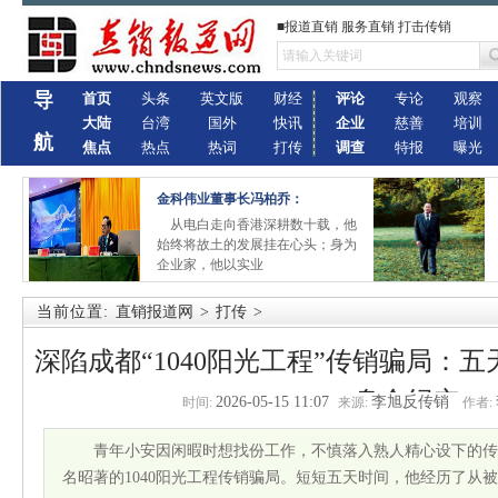
■报道直销 服务直销 打击传销
导
首页
头条
英文版
财经
评论
专论
观察
大陆
台湾
国外
快讯
企业
慈善
培训
航
焦点
热点
热词
打传
调查
特报
曝光
金科伟业董事长冯柏乔：
从电白走向香港深耕数十载，他
始终将故土的发展挂在心头；身为
企业家，他以实业
当前位置:
直销报道网
>
打传
>
深陷成都“1040阳光工程”传销骗局：
身全纪实
2026-05-15 11:07
李旭反传销
时间:
来源:
作者:
青年小安因闲暇时想找份工作，不慎落入熟人精心设下的传
名昭著的1040阳光工程传销骗局。短短五天时间，他经历了从