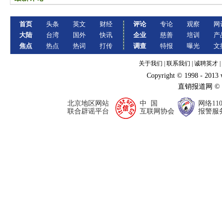
首页
头条
英文
财经
评论
专论
观察
网
大陆
台湾
国外
快讯
企业
慈善
培训
产
焦点
热点
热词
打传
调查
特报
曝光
文
关于我们
|
联系我们
|
诚聘英才
|
Copyright © 1998 - 2013
直销报道网 ©
北京地区网站
中 国
网络11
联合辟谣平台
互联网协会
报警服