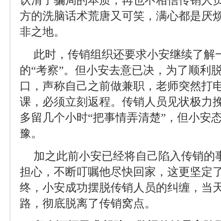
认清了骗局的本质，再也不相信传销人
方的洗脑话术荒唐又可笑，满心都是厌
非之地。
此时，传销组织还要求小安继续了解
的“考察”。但小安去意已决，为了顺利
口，声称自己之前做兼职，老师突然打
课，必须立刻返程。传销人员见状极力
多留几个小时“把事情弄清楚”，但小安
豫。
加之此前小安已经将自己陷入传销的
担心，不断叮嘱他尽快回家，这更坚定
终，小安成功摆脱传销人员的纠缠，当
路，彻底脱离了传销窝点。