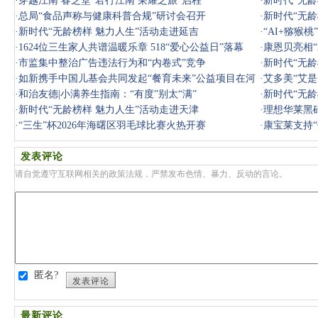
内部管控套
·
穿越江南 春芝堂“君行江南 荣耀之旅”启程
·
新时代“无龄
·
总局“食品声称与健康科普合规”研讨会召开
·
新时代“无龄
·
新时代“无龄榜样 魅力人生”活动走进延吉
·
“AI+猕猴
·
1624位三生家人共谱温暖乐章 518“爱心公益日”落幕
·
康恩贝亮相“
·
市监集中整治广告违法行为和“内卷式”竞争
·
新时代“无龄
·
如新携手中国儿基会共同发起“餐育未来”公益项目在河
·
艾多美“艾
北启动
·
和治友德|小满养生指南：“有度”别太“满”
·
新时代“无龄
·
新时代“无龄榜样 魅力人生”活动走进天津
·
理想华莱黑
·
“三生”杯2026年海曙区羽毛球比赛火热开赛
·
康宝莱支持
发表评论
请自觉遵守互联网相关的政策法规，严禁发布色情、暴力、反动的言论。
匿名?
发表评论
最新评论