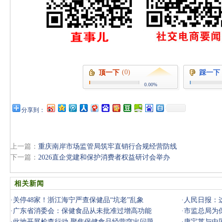
(0)
顶一下
踩一下
0.00%
分享到：
上一篇：
重庆南岸市场监管局筑牢直销行合规经营防线
下一篇：
2026直企党建和保护消费者权益研讨会举办
相关新闻
·
关停48家！浙江海宁严查保健品“坑老”乱象
·
人民日报：
·
广东省消委会：保健食品从未批准过增高功能
·
市监总局为保
·
此地开展检查行动 聚焦保健食品经营突出问题
·
康宝莱与中