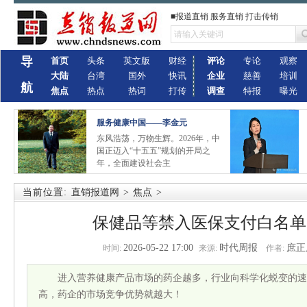
■报道直销 服务直销 打击传销
导
首页
头条
英文版
财经
评论
专论
观察
大陆
台湾
国外
快讯
企业
慈善
培训
航
焦点
热点
热词
打传
调查
特报
曝光
服务健康中国——李金元
东风浩荡，万物生辉。2026年，中
国正迈入“十五五”规划的开局之
年，全面建设社会主
当前位置:
直销报道网
>
焦点
>
保健品等禁入医保支付白名单
2026-05-22 17:00
时代周报
庶正
时间:
来源:
作者:
进入营养健康产品市场的药企越多，行业向科学化蜕变的速
高，药企的市场竞争优势就越大！