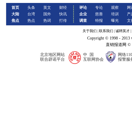
首页
头条
英文
财经
评论
专论
观察
网
大陆
台湾
国外
快讯
企业
慈善
培训
产
焦点
热点
热词
打传
调查
特报
曝光
文
关于我们
|
联系我们
|
诚聘英才
|
Copyright © 1998 - 2013
直销报道网 ©
北京地区网站
中 国
网络11
联合辟谣平台
互联网协会
报警服