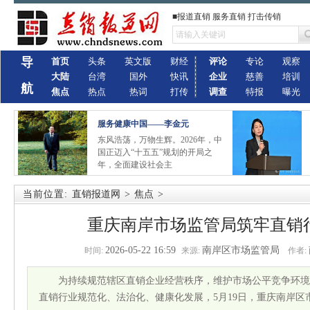
■报道直销 服务直销 打击传销
导
首页
头条
英文版
财经
评论
专论
观察
大陆
台湾
国外
快讯
企业
慈善
培训
航
焦点
热点
热词
打传
调查
特报
曝光
服务健康中国——李金元
东风浩荡，万物生辉。2026年，中
国正迈入“十五五”规划的开局之
年，全面建设社会主
当前位置:
直销报道网
>
焦点
>
重庆南岸市场监管局筑牢直销
2026-05-22 16:59
南岸区市场监管局
时间:
来源:
作者:
为持续规范辖区直销企业经营秩序，维护市场公平竞争环境
直销行业规范化、法治化、健康化发展，5月19日，重庆南岸区