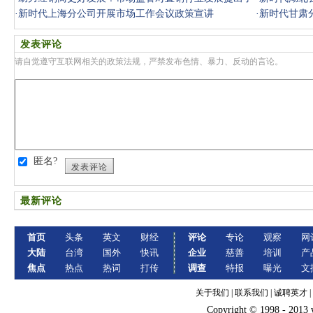
三点希望
·
新时代上海分公司开展市场工作会议政策宣讲
·
新时代甘肃
发表评论
请自觉遵守互联网相关的政策法规，严禁发布色情、暴力、反动的言论。
匿名?
发表评论
最新评论
首页
头条
英文
财经
评论
专论
观察
网
大陆
台湾
国外
快讯
企业
慈善
培训
产
焦点
热点
热词
打传
调查
特报
曝光
文
关于我们
|
联系我们
|
诚聘英才
|
Copyright © 1998 - 2013