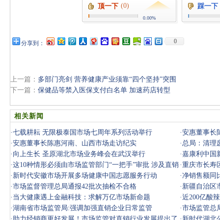
(0)
顶一下
踩一下
0.00%
0
分享到：
上一篇：
多部门亮剑 营养健康产业须靠“四个坚持”突围
下一篇：
保健品等禁入医保支付白名单 加速药店转型
相关新闻
·
七载耕耘 无限极泰国市场七周年系列活动举行
·
安惠董事长
·
安惠董事长陈惠河南、山西市场走访纪实
·
总局：清理
·
向上生长 圣原湖北市场业务峰会在武汉举行
·
嘉康利中国
·
这10种情形必须由市场监管部门“一把手”审批 涉及直销
·
重庆市长寿
与传销
·
新时代安徽市场开展多场健康中国志愿服务行动
·
净销售额同
·
市场监督管理总局通报42批次抽检不合格
场稳健增长
·
新疆自治区
·
当大健康遇上金融科技：求解万亿市场新命题
·
近200亿
·
湖南省市场监管局:强调加强直销企业日常监管
·
市场监管总
·
助力经销商更好发展！市场监管对直销行业发展提出了
·
新时代湖北