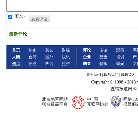
匿名?
发表评论
最新评论
首页
头条
英文
财经
评论
专论
观察
网
大陆
台湾
国外
快讯
企业
慈善
培训
产
焦点
热点
热词
打传
调查
特报
曝光
文
关于我们
|
联系我们
|
诚聘英才
|
Copyright © 1998 - 2013
直销报道网 ©
北京地区网站
中 国
网络11
联合辟谣平台
互联网协会
报警服