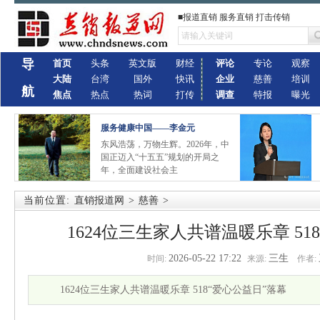
■报道直销 服务直销 打击传销
导
首页
头条
英文版
财经
评论
专论
观察
大陆
台湾
国外
快讯
企业
慈善
培训
航
焦点
热点
热词
打传
调查
特报
曝光
服务健康中国——李金元
东风浩荡，万物生辉。2026年，中
国正迈入“十五五”规划的开局之
年，全面建设社会主
当前位置:
直销报道网
>
慈善
>
1624位三生家人共谱温暖乐章 51
2026-05-22 17:22
三生
时间:
来源:
作者:
1624位三生家人共谱温暖乐章 518“爱心公益日”落幕