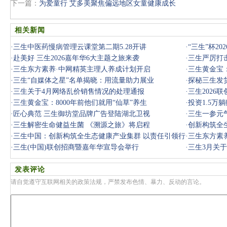
下一篇：
为爱童行 艾多美聚焦偏远地区女童健康成长
相关新闻
·
三生中医药慢病管理云课堂第二期5.28开讲
·
“三生”杯2
·
赴美好 三生2026嘉年华6大主题之旅来袭
·
三生严厉打
·
三生东方素养·中网精英主理人养成计划开启
·
三生黄金宝
·
三生“自媒体之星”名单揭晓：用流量助力展业
·
探秘三生发
·
三生关于4月网络乱价销售情况的处理通报
·
三生2026
·
三生黄金宝：8000年前他们就用“仙草”养生
·
投资1.5万
·
匠心典范 三生御坊堂品牌广告登陆湖北卫视
人被骗
·
三生一参元气
·
三生解密生命健益生菌 《溯源之旅》将启程
·
创新构筑全
·
三生中国：创新构筑全生态健康产业集群 以责任引领行
量发展
·
三生东方素
业高质量
·
三生(中国)联创招商暨嘉年华宣导会举行
·
三生3月关
发表评论
请自觉遵守互联网相关的政策法规，严禁发布色情、暴力、反动的言论。