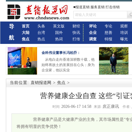
■报道直销 服务直销 打击传销
导
首页
头条
英文版
财经
评论
专论
观察
大陆
台湾
国外
快讯
企业
慈善
培训
航
焦点
热点
热词
打传
调查
特报
曝光
金科伟业董事长冯柏乔：
从电白走向香港深耕数十载，他
始终将故土的发展挂在心头；身为
企业家，他以实业
当前位置:
直销报道网
>
焦点
>
营养健康企业自查 这些“引证
2026-06-17 14:58
庶正康讯
时间:
来源:
作者:
营养健康产品是大健康产业的主角，其市场属性是“专业
将拥有明显的竞争优势！