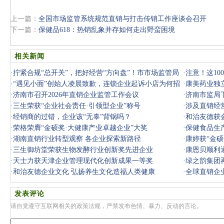
上一篇：
全国市场监管系统规范直销与打击传销工作座谈会召开
下一篇：
保健品618：热销乱象并存如何走出野蛮困境
相关新闻
·
拧紧合规“总开关”，把好经营“方向盘”！市市场监管局
·
注意！这1
对辖
·
“遇见小面”创始人凌晨致歉，连锁企业起诉小店为何招
时准备跑路
·
康美药业独
致反感
·
济南市召开2026年直销企业监管工作会议
·
济南市监局
·
三生荣获“企业社会责任·引领型企业”称号
·
涉及直销经
·
经销商的过错，企业该“无辜”背锅吗？
·
和治友德获
·
荣格荣膺“金硕奖·大健康产业卓越企业”大奖
·
保健食品生
·
湖南直销行业转型观察 各企业探索新路径
·
康婷获“金硕
·
三生御坊堂荣获生物发酵行业创新奖先进企业
·
康恩贝顺利
·
天士力获天津企业管理现代化创新成果一等奖
·
绿之韵集团
·
和治友德企业文化 弘扬养生文化造福人类健康
·
全球直销企
发表评论
请自觉遵守互联网相关的政策法规，严禁发布色情、暴力、反动的言论。