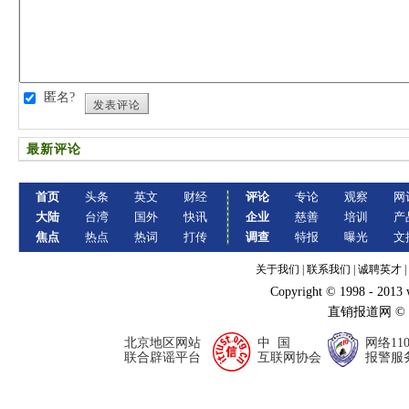
匿名?
发表评论
最新评论
首页
头条
英文
财经
评论
专论
观察
网
大陆
台湾
国外
快讯
企业
慈善
培训
产
焦点
热点
热词
打传
调查
特报
曝光
文
关于我们
|
联系我们
|
诚聘英才
|
Copyright © 1998 - 2013
直销报道网 ©
北京地区网站
中 国
网络11
联合辟谣平台
互联网协会
报警服