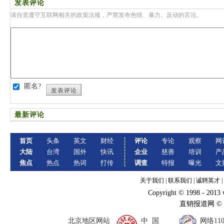
发表评论
请自觉遵守互联网相关的政策法规，严禁发布色情、暴力、反动的言论。
匿名?
发表评论
最新评论
首页
头条
英文
财经
评论
专论
观察
网
大陆
台湾
国外
快讯
企业
慈善
培训
产
焦点
热点
热词
打传
调查
特报
曝光
文
关于我们
|
联系我们
|
诚聘英才
|
Copyright © 1998 - 2013
直销报道网 ©
北京地区网站
中 国
网络11