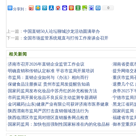
0
分享到：
上一篇：
中国直销50人论坛聊城沙龙活动圆满举办
下一篇：
全国市场监管系统规直与打传工作座谈会召开
相关新闻
·
济南市召开2026年直销企业监管工作会议
·
湖南省娄底
·
明确直销和传销认定标准 平谷市监局开展培训
·
提升网络交
·
市监局：直销企业如何与《办法》相向而行
·
重庆市监局召
·
保健食品注册换证 贵州市监局发提醒告知函
·
退费几个亿
·
国家药监局发布化妆品中苏丹红的补充检验方法
·
炎帝2025
·
市药监局开展化妆品不良反应主动监测专题调研
·
宁德市监局
·
金诃藏药(山东)健康产业有限公司获评济南市医养健康
·
黑龙江省药
产业协会
·
陕西渭南市监局严厉打击直销领域违法行为
措
·
国家药监局
·
陕西临渭区市监局对辖区直销服务网点检查
业
·
福建省市监
·
国家药监局：加快包括强制性国家标准在内的化妆品标
·
御本堂重庆
准制修订