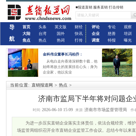
■报道直销 服务直销 打击传销
导
首页
头条
英文版
财经
评论
专论
观察
大陆
台湾
国外
快讯
企业
慈善
培训
航
焦点
热点
热词
打传
调查
特报
曝光
金科伟业董事长冯柏乔：
从电白走向香港深耕数十载，他
始终将故土的发展挂在心头；身为
企业家，他以实业
当前位置:
直销报道网
>
热点
>
济南市监局下半年将对问题企
2026-06-10 15:09
济南市市场监督管理局
时间:
来源:
作者
为进一步压实直销企业落实主体责任，依法合规经营，维护
场监管局组织召开全市直销企业监管工作会议。总结今年以来直