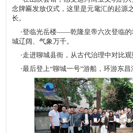
念牌匾发放仪式，这里是元鼋汇的起源
长。
·登临光岳楼——乾隆皇帝六次登临
城辽阔、气象万千。
·走进聊城县衙，从古代治理中对比
·最后登上“聊城一号”游船，环游东