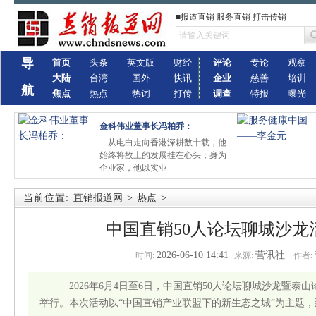
■报道直销 服务直销 打击传销
导
首页
头条
英文版
财经
评论
专论
观察
大陆
台湾
国外
快讯
企业
慈善
培训
航
焦点
热点
热词
打传
调查
特报
曝光
金科伟业董事长冯柏乔：
从电白走向香港深耕数十载，他
始终将故土的发展挂在心头；身为
企业家，他以实业
当前位置:
直销报道网
>
热点
>
中国直销50人论坛聊城沙龙
2026-06-10 14:41
营讯社
时间:
来源:
作者:
2026年6月4日至6日，中国直销50人论坛聊城沙龙暨泰
举行。本次活动以“中国直销产业联盟下的新生态之城”为主题，