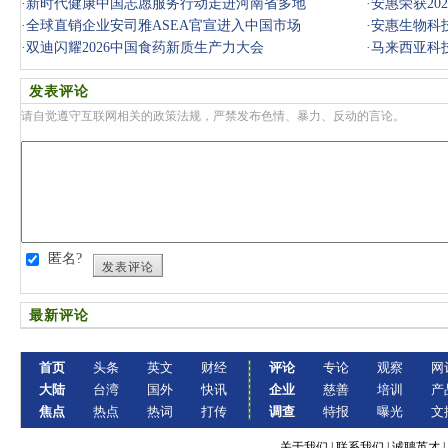
·
新时代健康中国志愿服务行动走进河南省多地
·
安惠荣获20
·
全球直销企业安司雅ASEA官宣进入中国市场
·
安惠生物科技
·
双迪闪耀2026中国食药新质生产力大会
·
马来西亚科
发表评论
请自觉遵守互联网相关的政策法规，严禁发布色情、暴力、反动的言论。
匿名?
发表评论
最新评论
首页
头条
英文
财经
评论
专论
观察
网
大陆
台湾
国外
快讯
企业
慈善
培训
产
焦点
热点
热词
打传
调查
特报
曝光
文
关于我们
|
联系我们
|
诚聘英才
|