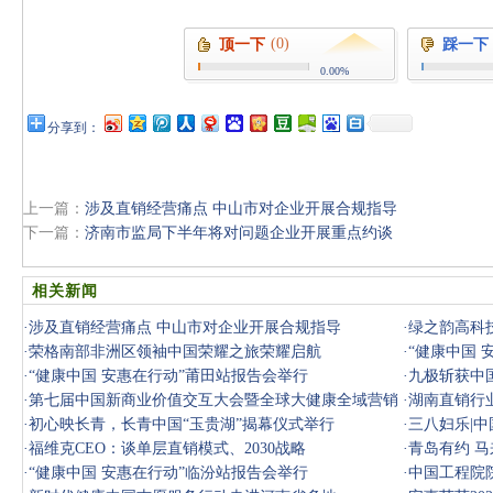
(0)
顶一下
踩一下
0.00%
分享到：
上一篇：
涉及直销经营痛点 中山市对企业开展合规指导
下一篇：
济南市监局下半年将对问题企业开展重点约谈
相关新闻
·
涉及直销经营痛点 中山市对企业开展合规指导
·
绿之韵高科
·
荣格南部非洲区领袖中国荣耀之旅荣耀启航
业盛会
·
“健康中国 
·
“健康中国 安惠在行动”莆田站报告会举行
·
九极斩获中
·
第七届中国新商业价值交互大会暨全球大健康全域营销
·
湖南直销行
AI赋能峰
·
初心映长青，长青中国“玉贵湖”揭幕仪式举行
·
三八妇乐|
·
福维克CEO：谈单层直销模式、2030战略
·
青岛有约 
·
“健康中国 安惠在行动”临汾站报告会举行
·
中国工程院