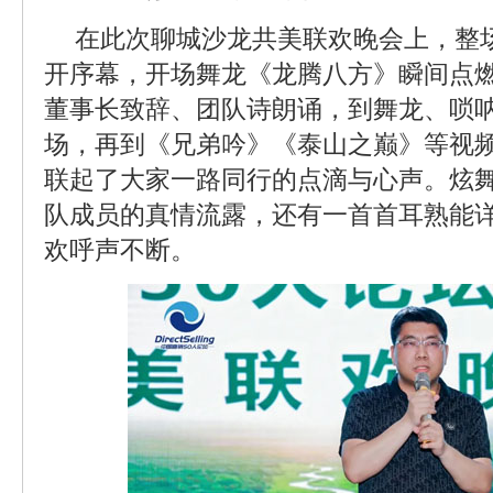
在此次聊城沙龙共美联欢晚会上，整
开序幕，开场舞龙《龙腾八方》瞬间点
董事长致辞、团队诗朗诵，到舞龙、唢
场，再到《兄弟吟》《泰山之巅》等视
联起了大家一路同行的点滴与心声。炫
队成员的真情流露，还有一首首耳熟能
欢呼声不断。