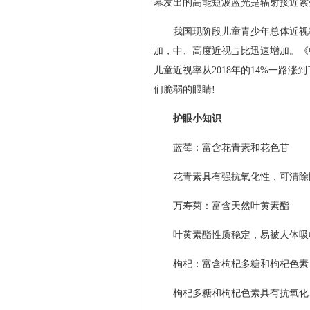
幕发出的高能短波蓝光是辐射接近紫
我国现阶段儿童青少年总体近视率
加，中、高度近视占比迅速增加。《中
儿童近视率从2018年的14%一路涨
们脆弱的眼睛!
护眼小知识
蓝莓：富含花青素和花色苷
花青素具有强抗氧化性，可清除
万寿菊：富含天然叶黄素酯
叶黄素酯性质稳定，易被人体吸
枸杞：富含枸杞多糖和枸杞色素
枸杞多糖和枸杞色素具有抗氧化