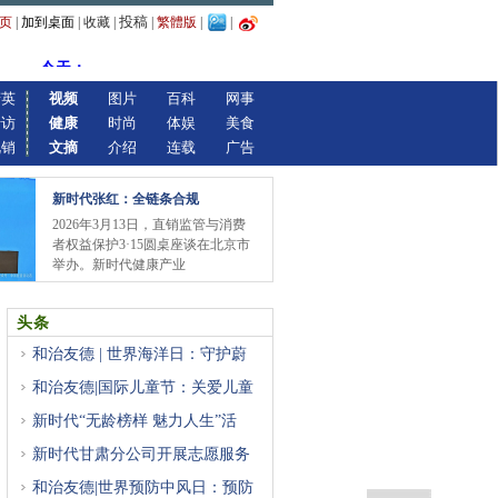
投稿
页
|
加到桌面
|
收藏
|
|
繁體版
|
|
精英
视频
图片
百科
网事
专访
健康
时尚
体娱
美食
视销
文摘
介绍
连载
广告
新时代张红：全链条合规
2026年3月13日，直销监管与消费
者权益保护3·15圆桌座谈在北京市
举办。新时代健康产业
头条
和治友德 | 世界海洋日：守护蔚
和治友德|国际儿童节：关爱儿童
新时代“无龄榜样 魅力人生”活
新时代甘肃分公司开展志愿服务
和治友德|世界预防中风日：预防