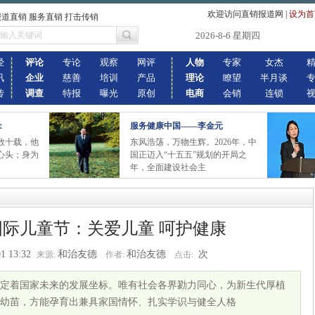
欢迎访问直销报道网
|
设为首
报道直销 服务直销 打击传销
2026-8-6 星期四
经
评论
专论
观察
网评
人物
专家
女杰
讯
企业
慈善
培训
产品
理论
瞭望
半月谈
传
调查
特报
曝光
原创
电商
会销
连锁
：
服务健康中国——李金元
数十载，他
东风浩荡，万物生辉。2026年，中
心头；身为
国正迈入“十五五”规划的开局之
年，全面建设社会主
国际儿童节：关爱儿童 呵护健康
1 13:32
和治友德
和治友德
次
来源:
作者:
点击:
着国家未来的发展坐标。唯有社会各界勠力同心，为新生代厚植
幼苗，方能孕育出兼具家国情怀、扎实学识与健全人格