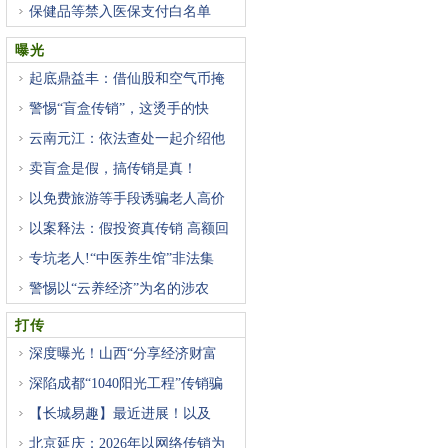
研
保健品等禁入医保支付白名单
曝光
起底鼎益丰：借仙股和空气币掩
警惕“盲盒传销”，这烫手的快
云南元江：依法查处一起介绍他
卖盲盒是假，搞传销是真！
以免费旅游等手段诱骗老人高价
以案释法：假投资真传销 高额回
专坑老人!“中医养生馆”非法集
警惕以“云养经济”为名的涉农
打传
深度曝光！山西“分享经济财富
深陷成都“1040阳光工程”传销骗
【长城易趣】最近进展！以及
北京延庆：2026年以网络传销为