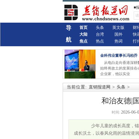
■
导
首页
头条
英文版
财
大陆
台湾
国外
快
航
焦点
热点
热词
打
金科伟业董事长冯柏乔
从电白走向香港深耕
始终将故土的发展挂在
企业家，他以实业
当前位置:
直销报道网
>
头条
>
和治友德|
2026-06-0
时间:
少年儿童的成长高度，锚定
成长沃土，以春风化雨的温情浸润