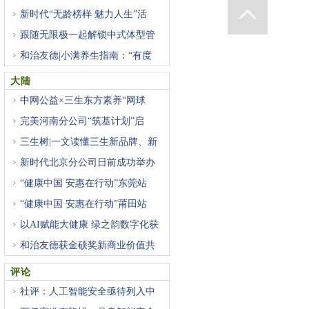
新时代“无龄榜样 魅力人生”活
跟随无限极一起解锁中式体型管
和治友德|小满养生指南：“有度
大陆
中网公益×三生东方素养“网球
完美河南分公司“筑基计划”启
三生树|一文读懂三生新品牌、新
新时代北京分公司日前成功举办
“健康中国 安惠在行动”东莞站
“健康中国 安惠在行动”莆田站
以AI赋能大健康 绿之韵数字化获
和治友德获金硕奖新商业价值共
评论
社评：人工智能安全亟待列入中