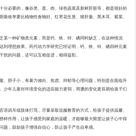
十分必要的，像谷类、蛋、肉、绿色蔬菜及新鲜肝脏等，都是很好的
质吸收率要比植物性食物好。红枣花生煲、猪肝羹、黑木耳、紫菜、
乏某一种矿物质元素，而是钙、铁、锌、硒同时缺乏，在这种情况
达到理想效果。药代动力学研究已经证明，钙、铁、锌、硒四种元素
干扰的问题，还可以互相促进，相得益彰。
羞、胆子小，有暴力倾向、焦虑、抑郁等心理问题，特别是在面临升
。少年儿童对环境变化的适应能力更弱，周遭的变化更容易给孩子们
言语训斥或肢体打骂，尽量采取说服教育的方式，给孩子提供温馨、
榜样作用，让孩子感受到家庭的温暖，才能够最大限度让孩子心中得
问题，鼓励孩子增强自信心，防止孩子产生自卑感。