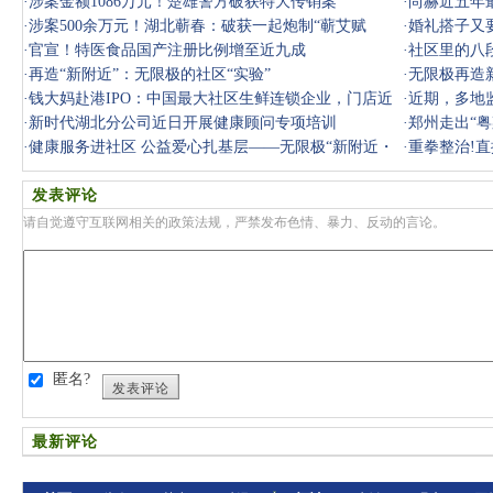
人”？
·
涉案金额1086万元！楚雄警方破获特大传销案
·
尚赫近五年
·
涉案500余万元！湖北蕲春：破获一起炮制“蕲艾赋
发力
·
婚礼搭子又
能”网络传销
·
官宣！特医食品国产注册比例增至近九成
立5年以上
·
社区里的八
·
再造“新附近”：无限极的社区“实验”
·
无限极再造
·
钱大妈赴港IPO：中国最大社区生鲜连锁企业，门店近
·
近期，多地
3000家
·
新时代湖北分公司近日开展健康顾问专项培训
了这一点
·
郑州走出“粤
·
健康服务进社区 公益爱心扎基层——无限极“新附近・
·
重拳整治!
心联结”
发表评论
请自觉遵守互联网相关的政策法规，严禁发布色情、暴力、反动的言论。
匿名?
发表评论
最新评论