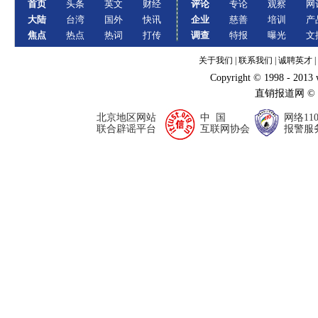
首页
头条
英文
财经
评论
专论
观察
网
大陆
台湾
国外
快讯
企业
慈善
培训
产
焦点
热点
热词
打传
调查
特报
曝光
文
关于我们
|
联系我们
|
诚聘英才
|
Copyright © 1998 - 2013
直销报道网 ©
北京地区网站
中 国
网络11
联合辟谣平台
互联网协会
报警服