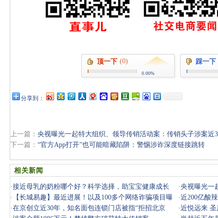
(0)
顶一下
踩一下
0.00%
分享到：
上一篇：
央视曝光一起特大组织、领导传销活动案：传销头子涉案近38
下一篇：
“官方App打开”也可能暗藏陷阱：警惕涉诈深度链接跳转
相关新闻
·
接近母乳的奶粉哪个好？科学选择，助宝宝健康成长
·
央视曝光一
·
【长城易趣】最近进展！以及100多个网络诈骗项目曝
案近38亿
·
近200亿
光，速看！
·
在京创立近30年，知名面包连锁门店被指“拒招北京
·
近悦远来 圣