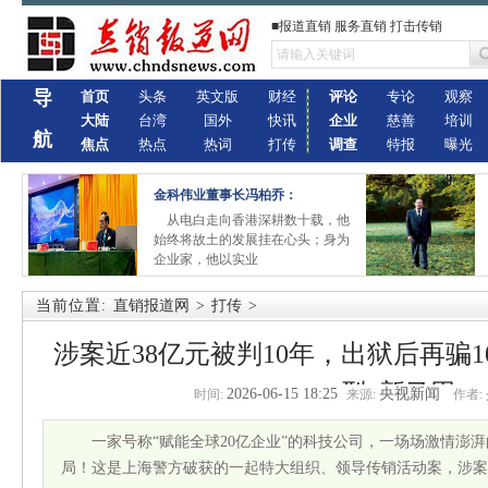
■报道直销 服务直销 打击传销
导
首页
头条
英文版
财经
评论
专论
观察
大陆
台湾
国外
快讯
企业
慈善
培训
航
焦点
热点
热词
打传
调查
特报
曝光
金科伟业董事长冯柏乔：
从电白走向香港深耕数十载，他
始终将故土的发展挂在心头；身为
企业家，他以实业
当前位置:
直销报道网
>
打传
>
涉案近38亿元被判10年，出狱后再骗
型”新马甲
2026-06-15 18:25
央视新闻
时间:
来源:
作者:
一家号称“赋能全球20亿企业”的科技公司，一场场激情澎
局！这是上海警方破获的一起特大组织、领导传销活动案，涉案