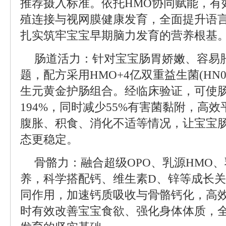
推荐摄入标准。依托HMO协同赋能，有
殖连接与视网膜健康发育，全面提升语
扎实筑牢宝宝早期脑力发育的营养根基
肠道活力：针对宝宝肠胃娇嫩、容易
题，配方采用HMO+4亿双重益生菌(HN019
生元黄金护肠组合。经临床验证，可使
194%，同时减少55%有害菌黏附，高
腹胀、积食、消化不适等情况，让宝宝
态更稳定。
骨骼力：融合超级OPO、乳源HMO
养，科学搭配钙、维生素D、锌等成长
同作用，加速钙质吸收与骨骼钙化，高
时有效改善宝宝食欲、强化身体体质，