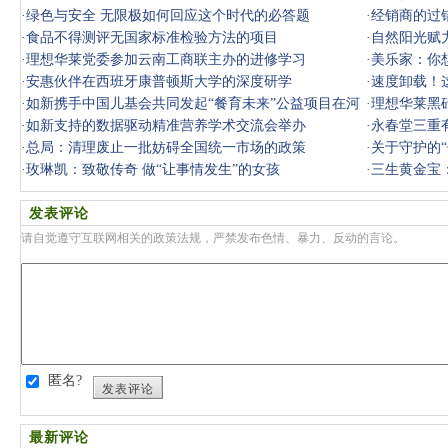
·
绿色与安全 无限极如何回应这个时代的必答题
·
经销商的过
·
食品不得测评无国家标准检验方法的项目
·
自然阳光赋
·
理想华莱党委参加云南工商联主办的进修学习
·
美乐家：你
·
安惠伙伴在西班牙康普顿斯大学的深度研学
·
速度卸载！
·
如新携手中国儿基会共同发起“餐育未来”公益项目在河
中招！
·
理想华莱黑
北启动
·
如新支持的数据驱动精准营养学术交流会举办
·
永春堂三重
·
总局：清理废止一批妨碍全国统一市场的政策
·
关于守护的“
·
玫琳凯：致敬传奇 做“让事情发生”的女孩
·
三生黄金宝
发表评论
请自觉遵守互联网相关的政策法规，严禁发布色情、暴力、反动的言论。
匿名?
发表评论
最新评论