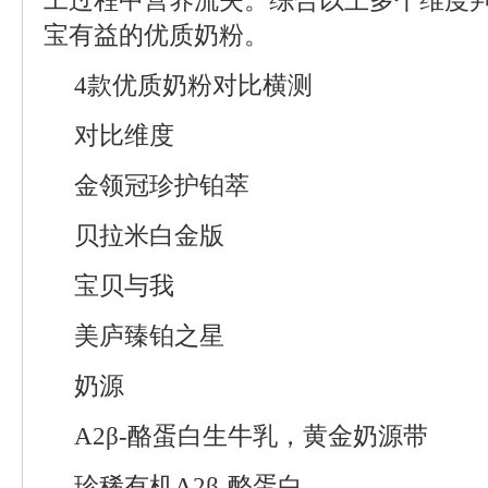
工过程中营养流失。综合以上多个维度
宝有益的优质奶粉。
4款优质奶粉对比横测
对比维度
金领冠珍护铂萃
贝拉米白金版
宝贝与我
美庐臻铂之星
奶源
A2β-酪蛋白生牛乳，黄金奶源带
珍稀有机A2β-酪蛋白