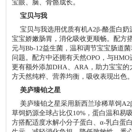
宝眼、脑、骨骼成长。
宝贝与我
宝贝与我选用优质有机A2β-酪蛋白
宝宝娇嫩肠胃，消化吸收更顺畅。配方搭配
元与Bb-12益生菌，温和调节宝宝肠道
问题。配方中还拥有天然OPO，与HM
更有额外添加DHA、ARA，助力宝宝
方天然纯粹、营养均衡，吸收表现出色
美庐臻铂之星
美庐臻铂之星采用新西兰珍稀草饲A2
草饲奶源全球占比仅10%，蛋白温和易
方搭配适度水解小分子蛋白、α-乳白蛋白
生元，减轻消化负担、降低致敏性，悉