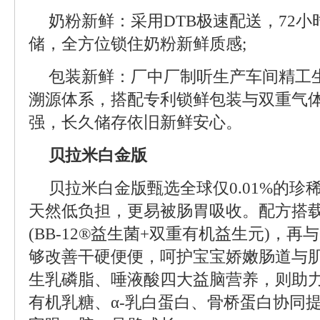
奶粉新鲜：采用DTB极速配送，72
储，全方位锁住奶粉新鲜质感;
包装新鲜：厂中厂制听生产车间精工
溯源体系，搭配专利锁鲜包装与双重气
强，长久储存依旧新鲜安心。
贝拉米白金版
贝拉米白金版甄选全球仅0.01%的珍稀
天然低负担，更易被肠胃吸收。配方搭载Di
(BB-12®益生菌+双重有机益生元)，再
够改善干硬便便，呵护宝宝娇嫩肠道与肌
生乳磷脂、唾液酸四大益脑营养，则助
有机乳糖、α-乳白蛋白、骨桥蛋白协同