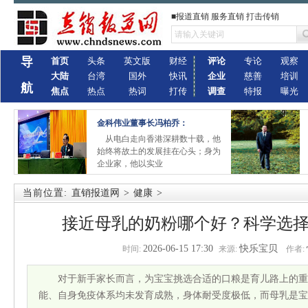
■报道直销 服务直销 打击传销
导
首页
头条
英文版
财经
评论
专论
观察
大陆
台湾
国外
快讯
企业
慈善
培训
航
焦点
热点
热词
打传
调查
特报
曝光
金科伟业董事长冯柏乔：
从电白走向香港深耕数十载，他
始终将故土的发展挂在心头；身为
企业家，他以实业
当前位置:
直销报道网
>
健康
>
接近母乳的奶粉哪个好？科学选
2026-06-15 17:30
快乐宝贝
时间:
来源:
作者:
对于新手家长而言，为宝宝挑选合适的口粮是育儿路上的重
能、自身免疫体系均未发育成熟，身体耐受度极低，而母乳是宝