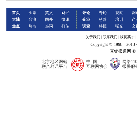
首页
头条
英文
财经
评论
专论
观察
网
大陆
台湾
国外
快讯
企业
慈善
培训
产
焦点
热点
热词
打传
调查
特报
曝光
文
关于我们
|
联系我们
|
诚聘英才
|
Copyright © 1998 - 2013
直销报道网 ©
北京地区网站
中 国
网络11
联合辟谣平台
互联网协会
报警服