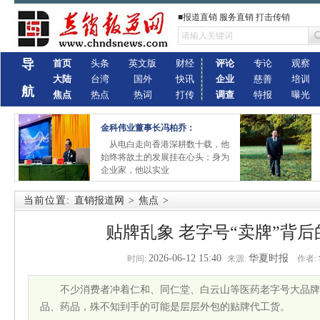
■报道直销 服务直销 打击传销
导
首页
头条
英文版
财经
评论
专论
观察
大陆
台湾
国外
快讯
企业
慈善
培训
航
焦点
热点
热词
打传
调查
特报
曝光
金科伟业董事长冯柏乔：
从电白走向香港深耕数十载，他
始终将故土的发展挂在心头；身为
企业家，他以实业
当前位置:
直销报道网
>
焦点
>
贴牌乱象 老字号“卖牌”背
2026-06-12 15:40
华夏时报
时间:
来源:
作者:
不少消费者冲着仁和、同仁堂、白云山等医药老字号大品牌
品、药品，殊不知到手的可能是层层外包的贴牌代工货。