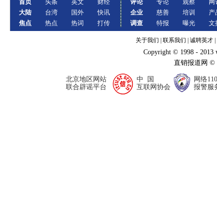
首页
头条
英文
财经
评论
专论
观察
网
大陆
台湾
国外
快讯
企业
慈善
培训
产
焦点
热点
热词
打传
调查
特报
曝光
文
关于我们
|
联系我们
|
诚聘英才
|
Copyright © 1998 - 2013
直销报道网 ©
北京地区网站
中 国
网络11
联合辟谣平台
互联网协会
报警服