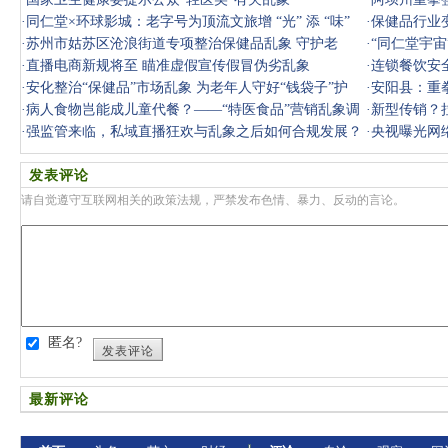
·
同仁堂×环球影城：老字号为顶流文旅增 “光” 添 “味”
·
保健品行业
·
苏州市姑苏区沧浪街道专项整治保健品乱象 守护老
·
“同仁堂宇
人“钱袋子”
·
直播电商新规将至 瞄准虚假宣传假冒伪劣乱象
·
连锁餐饮安
·
安化整治“保健品”市场乱象 为老年人守好“钱袋子”护
·
安阳县：重
好“健
·
病人食物岂能成儿童代餐？——“特医食品”营销乱象调
·
新型传销？
查
·
强监管来临，私域直播狂欢与乱象之后如何合规发展？
查
·
央视曝光网
发表评论
请自觉遵守互联网相关的政策法规，严禁发布色情、暴力、反动的言论。
匿名?
发表评论
最新评论