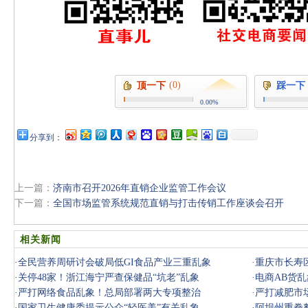
(0)
顶一下
踩一下
0.00%
分享到：
上一篇：
济南市召开2026年直销企业监管工作会议
下一篇：
全国市场监管系统规范直销与打击传销工作座谈会召开
相关新闻
·
全民营养周研讨会破局低GI食品产业三重乱象
·
重庆市长寿
·
关停48家！浙江海宁严查保健品“坑老”乱象
·
电商AB货
·
严打网络食品乱象！总局部署两大专项整治
讨
·
严打减肥市
·
国家卫生健康委提示公众“轻医美”有关乱象
·
阿坝州重拳