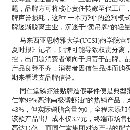
题，品牌方可将核心责任转嫁至代工厂
牌声誉损耗，这种“一本万利”的盈利模
牌逐渐脱离主业，沉迷于“卖吊牌”的轻
马来西亚思特雅大学(UCSI)商学院
夏时报》记者，贴牌可能导致权责分离
控，出问题消费者倾向于归责于品牌。
产品良莠不齐，消费者因信任品牌而购
期来看透支品牌信誉。
同仁堂磷虾油贴牌造假事件便是典型
仁堂99%高纯南极磷虾油”的热销产品
43%，但实际磷脂含量为0，全程未添
该款产品出厂成本仅3.7元，终端市场售
高达16倍。而同仁堂集团对该产品的配