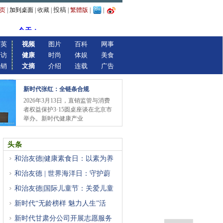
投稿
页
|
加到桌面
|
收藏
|
|
繁體版
|
|
精英
视频
图片
百科
网事
专访
健康
时尚
体娱
美食
视销
文摘
介绍
连载
广告
新时代张红：全链条合规
2026年3月13日，直销监管与消费
者权益保护3·15圆桌座谈在北京市
举办。新时代健康产业
头条
和治友德|健康素食日：以素为养
和治友德 | 世界海洋日：守护蔚
和治友德|国际儿童节：关爱儿童
新时代“无龄榜样 魅力人生”活
新时代甘肃分公司开展志愿服务