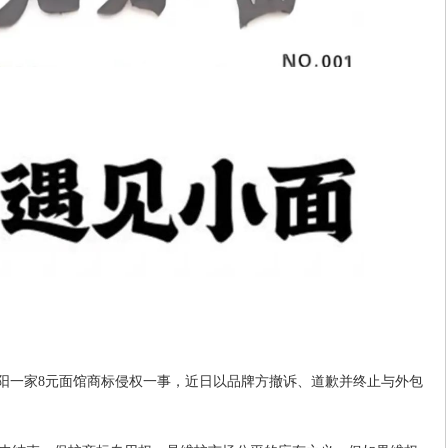
南阳一家8元面馆商标侵权一事，近日以品牌方撤诉、道歉并终止与外包