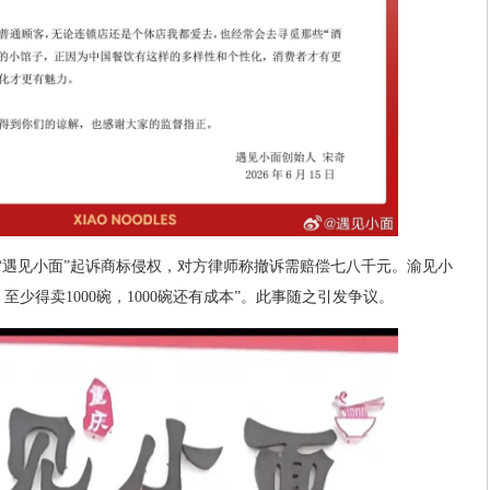
牌“遇见小面”起诉商标侵权，对方律师称撤诉需赔偿七八千元。渝见小
少得卖1000碗，1000碗还有成本”。此事随之引发争议。