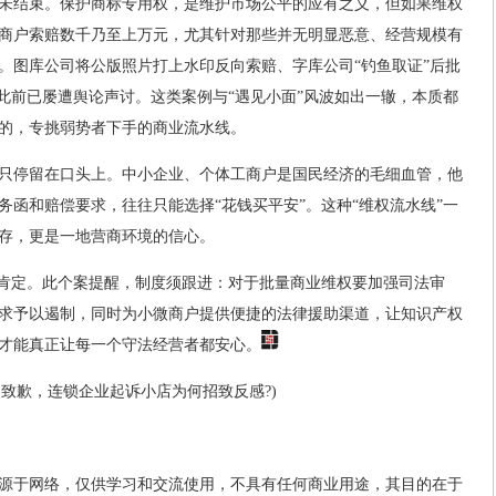
未结束。保护商标专用权，是维护市场公平的应有之义，但如果维权
商户索赔数千乃至上万元，尤其针对那些并无明显恶意、经营规模有
。图库公司将公版照片打上水印反向索赔、字库公司“钓鱼取证”后批
…此前已屡遭舆论声讨。这类案例与“遇见小面”风波如出一辙，本质都
的，专挑弱势者下手的商业流水线。
只停留在口头上。中小企业、个体工商户是国民经济的毛细血管，他
务函和赔偿要求，往往只能选择“花钱买平安”。这种“维权流水线”一
存，更是一地营商环境的信心。
得肯定。此个案提醒，制度须跟进：对于批量商业维权要加强司法审
求予以遏制，同时为小微商户提供便捷的法律援助渠道，让知识产权
才能真正让每一个守法经营者都安心。
晨致歉，连锁企业起诉小店为何招致反感?)
源于网络，仅供学习和交流使用，不具有任何商业用途，其目的在于