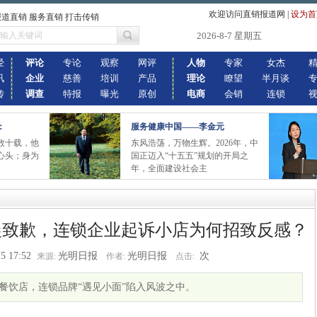
欢迎访问直销报道网
|
设为首
报道直销 服务直销 打击传销
2026-8-7 星期五
经
评论
专论
观察
网评
人物
专家
女杰
讯
企业
慈善
培训
产品
理论
瞭望
半月谈
传
调查
特报
曝光
原创
电商
会销
连锁
：
服务健康中国——李金元
数十载，他
东风浩荡，万物生辉。2026年，中
心头；身为
国正迈入“十五五”规划的开局之
年，全面建设社会主
晨致歉，连锁企业起诉小店为何招致反感？
5 17:52
光明日报
光明日报
次
来源:
作者:
点击:
”餐饮店，连锁品牌“遇见小面”陷入风波之中。