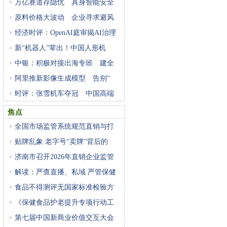
万亿赛道存隐忧 具身智能安全
原料价格大波动 企业寻求避风
经济时评：OpenAI庭审揭AI治理
困
新“机器人”辈出！中国人形机
中银：积极对接出海专班 建全
阿里推新影像生成模型 告别“
时评：张雪机车夺冠 中国高端
焦点
全国市场监管系统规范直销与打
贴牌乱象 老字号“卖牌”背后的
济南市召开2026年直销企业监管
工
解读：严查直播、私域 严管保健
食品不得测评无国家标准检验方
《保健食品护老提升专项行动工
第七届中国新商业价值交互大会