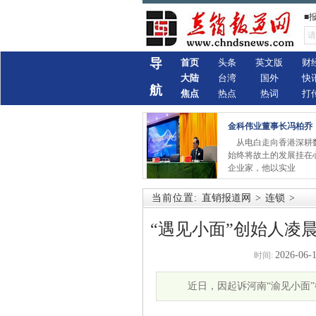
■
导
首页
头条
英文版
财
大陆
台湾
国外
快
航
焦点
热点
热词
打
金科伟业董事长冯柏乔
从电白走向香港深耕
始终将故土的发展挂在
企业家，他以实业
当前位置:
直销报道网
>
连锁
>
“遇见小面”创始人凌
2026-06-1
时间:
近日，因起诉河南“渝见小面