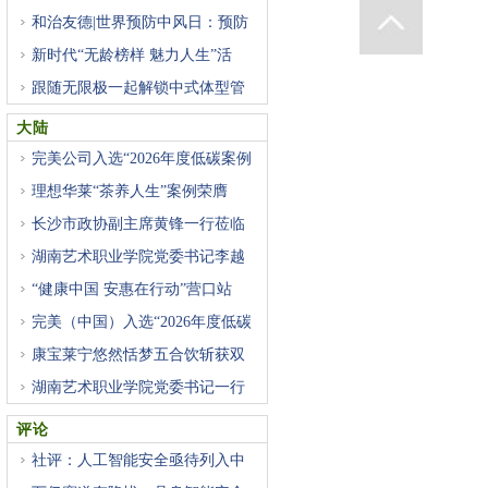
和治友德|世界预防中风日：预防
新时代“无龄榜样 魅力人生”活
跟随无限极一起解锁中式体型管
大陆
完美公司入选“2026年度低碳案例
理想华莱“茶养人生”案例荣膺
长沙市政协副主席黄锋一行莅临
湖南艺术职业学院党委书记李越
“健康中国 安惠在行动”营口站
完美（中国）入选“2026年度低碳
康宝莱宁悠然恬梦五合饮斩获双
湖南艺术职业学院党委书记一行
评论
社评：人工智能安全亟待列入中