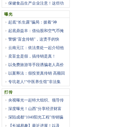
保健食品生产企业注意！这些功
曝光
起底“长生露”骗局：披着“神
起底鼎益丰：借仙股和空气币掩
警惕“盲盒传销”，这烫手的快
云南元江：依法查处一起介绍他
卖盲盒是假，搞传销是真！
以免费旅游等手段诱骗老人高价
以案释法：假投资真传销 高额回
专坑老人!“中医养生馆”非法集
打传
央视曝光一起特大组织、领导传
深度曝光！山西“分享经济财富
深陷成都“1040阳光工程”传销骗
【长城易趣】最近进展！以及