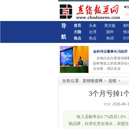
■
导
首页
头条
英文版
财
大陆
台湾
国外
快
航
焦点
热点
热词
打
金科伟业董事长冯柏乔
从电白走向香港深耕
始终将故土的发展挂在
企业家，他以实业
当前位置:
直销报道网
>
连锁
>
3个月亏掉1
2026-06-1
时间:
收入贡献率从6.7%跌至1.
锁品牌，自营生意在缩水，加盟生意却