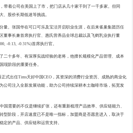
s中国，带着公司在美国上了市，把门店从几十家干到了一千多家。但同
大、股价长期低迷等挑战。
分量。张国华在可口可乐及宝洁开启职业生涯，在后来雀巢集团历任
区董事长兼首席执行官、惠氏营养品全球总裁以及飞鹤乳业执行董
, -0.13, -0.31%)首席执行官。
了二十多年、有深厚实战经验的老将，他擅长规模化产品管理、成本
中国现阶段的重要任务。
此番正式出任Tims天好中国CEO，其资深的消费行业资历、成熟的商业化
为公司注入全新发展动能，助力公司持续深耕本土咖啡市场，拓宽发
天好中国需要的不仅是继续扩张，还有重新梳理产品效率、供应链能力、
转型阶段，开店速度已不是唯一指标，加盟商是否愿意进入，取决于
稳定的产品、供应链和运营支持。