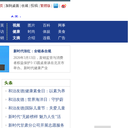
投稿
页
|
加到桌面
|
收藏
|
|
繁體版
|
|
精英
视频
图片
百科
网事
专访
健康
时尚
体娱
美食
视销
文摘
介绍
连载
广告
新时代张红：全链条合规
2026年3月13日，直销监管与消费
者权益保护3·15圆桌座谈在北京市
举办。新时代健康产业
头条
和治友德|健康素食日：以素为养
和治友德 | 世界海洋日：守护蔚
和治友德|国际儿童节：关爱儿童
新时代“无龄榜样 魅力人生”活
新时代甘肃分公司开展志愿服务