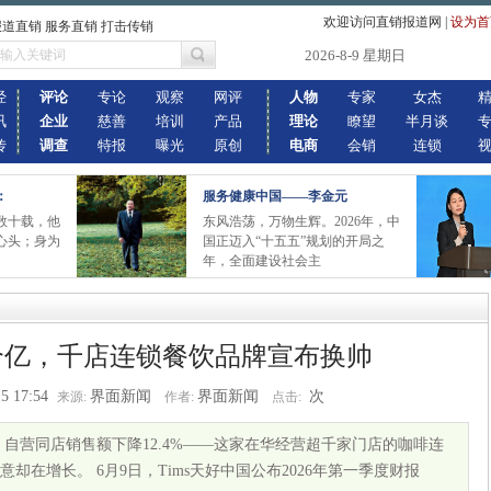
欢迎访问直销报道网
|
设为首
报道直销 服务直销 打击传销
2026-8-9 星期日
经
评论
专论
观察
网评
人物
专家
女杰
讯
企业
慈善
培训
产品
理论
瞭望
半月谈
传
调查
特报
曝光
原创
电商
会销
连锁
：
服务健康中国——李金元
数十载，他
东风浩荡，万物生辉。2026年，中
心头；身为
国正迈入“十五五”规划的开局之
年，全面建设社会主
个亿，千店连锁餐饮品牌宣布换帅
5 17:54
界面新闻
界面新闻
次
来源:
作者:
点击:
8%，自营同店销售额下降12.4%——这家在华经营超千家门店的咖啡连
在增长。 6月9日，Tims天好中国公布2026年第一季度财报