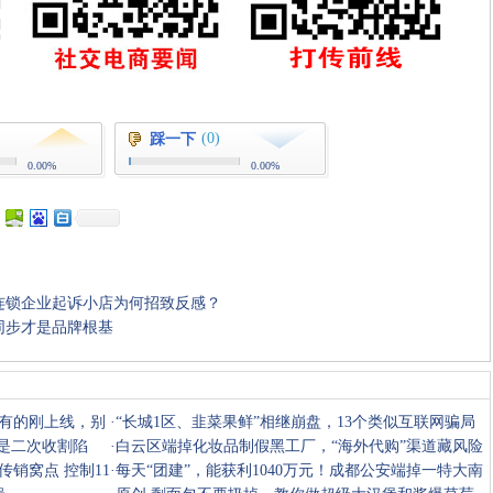
(0)
踩一下
0.00%
0.00%
连锁企业起诉小店为何招致反感？
同步才是品牌根基
收藏
挑错
推荐
打印
，有的刚上线，别
·
“长城1区、韭菜果鲜”相继崩盘，13个类似互联网骗局
都是二次收割陷
曝光
·
白云区端掉化妆品制假黑工厂，“海外代购”渠道藏风险
销窝点 控制11
需警惕
·
每天“团建”，能获利1040万元！成都公安端掉一特大南