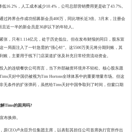
低16.2%，人工成本减少10.4%，公司总部营销费用更是砍了43.7%。
通过跨界合作成功招募新会员400万，同比增长近3倍。3月末，注册会
%，而且近一半的新会员是30岁以下的年轻人。
张，只有1.114亿元，处于历史低位。但在发布财报的同日，股东宣
为这一局面注入了一针急需的“强心针”。这5500万美元将分期到账，其
季度到账，主要用于线下门店渠道扩张及补充日常经营流动资金。
投入的连锁餐饮公司而言，当下外部融资环境并不轻松。核心股东愿
ms天好中国仍被视为Tim Hortons全球体系中的重要增量市场。但这
非无条件的扩张弹药，虽然给Tims天好中国争取到了时间，但窗口期
解Tims的困局吗?
s宣布换帅。
，原CEO卢永臣升任集团主席，以表彰其担任公司首席执行官所作出