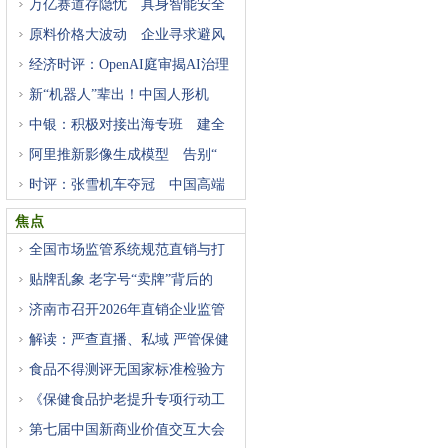
万亿赛道存隐忧 具身智能安全
原料价格大波动 企业寻求避风
经济时评：OpenAI庭审揭AI治理
困
新“机器人”辈出！中国人形机
中银：积极对接出海专班 建全
阿里推新影像生成模型 告别“
时评：张雪机车夺冠 中国高端
焦点
全国市场监管系统规范直销与打
贴牌乱象 老字号“卖牌”背后的
济南市召开2026年直销企业监管
工
解读：严查直播、私域 严管保健
食品不得测评无国家标准检验方
《保健食品护老提升专项行动工
第七届中国新商业价值交互大会