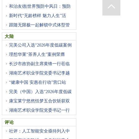
和治友德|世界预防中风日：预防
新时代“无龄榜样 魅力人生”活
跟随无限极一起解锁中式体型管
大陆
完美公司入选“2026年度低碳案例
理想华莱“茶养人生”案例荣膺
长沙市政协副主席黄锋一行莅临
湖南艺术职业学院党委书记李越
“健康中国 安惠在行动”营口站
完美（中国）入选“2026年度低碳
康宝莱宁悠然恬梦五合饮斩获双
湖南艺术职业学院党委书记一行
评论
社评：人工智能安全亟待列入中