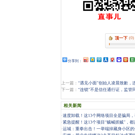
(0)
顶一下
分享到：
上一篇：
“遇见小面”创始人凌晨致歉，
下一篇：
“连锁”不是信任通行证，监管
相关新闻
·
速度卸载！这13个网络项目全是骗局
中招！
·
紧急提醒！这13个项目“贼喊抓贼”，
阱，千万
·
运城：重拳出击！一举端掉藏身小区的传