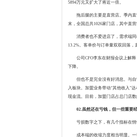
5894万元又扩大了将近一倍。
拖后腿的主要是直营店。季内直营门
末，全国总共1026家门店，其中直营5
消费者也不爱进店了，需求端同
13.2%。客单价与订单量双双回落，
公司CFO李东在财报会议上解
下降。
但也不是完全没有好消息。与自
入板块。加盟业务带动“其他收入”达4
现金流。目前，加盟门店占总门店数
02.虽然还在亏钱，但一些重要
亏损数字之下，有几个指标在悄
成本端的收缩力度相当明显。一季