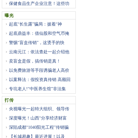
保健食品生产企业注意！这些功
曝光
起底“长生露”骗局：披着“神
起底鼎益丰：借仙股和空气币掩
警惕“盲盒传销”，这烫手的快
云南元江：依法查处一起介绍他
卖盲盒是假，搞传销是真！
以免费旅游等手段诱骗老人高价
以案释法：假投资真传销 高额回
专坑老人!“中医养生馆”非法集
打传
央视曝光一起特大组织、领导传
深度曝光！山西“分享经济财富
深陷成都“1040阳光工程”传销骗
【长城易趣】最近进展！以及