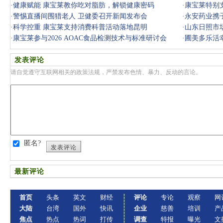
·
健康赋能 康宝莱教你吃对脂肪，解锁健康密码
·
康宝莱特别
·
警惕直播间围猎老人 卫健委召开新闻发布会
·
永安药业携
·
科学控重 康宝莱支持消费科普活动落地昆明
·
山东日照市
·
康宝莱参与2026 AOAC食品检测技术与标准研讨会
·
圃美多乐活
发表评论
请自觉遵守互联网相关的政策法规，严禁发布色情、暴力、反动的言论。
匿名?
发表评论
最新评论
首页
头条
英文
财经
评论
专论
观察
网
大陆
台湾
国外
快讯
企业
慈善
培训
产
焦点
热点
热词
打传
调查
特报
曝光
文