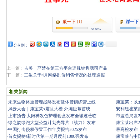
(1)
顶一下
踩一下
50.00%
分享到：
上一篇：
吉美：严禁在第三方平台违规销售我司产品
下一篇：
三生关于4月网络乱价销售情况的处理通报
相关新闻
·
未来生物体重管理战略发布暨体管训练营上线
·
康宝莱：以
·
风云大会｜康宝莱x震旦大楼 外滩巨幕首映
·
安利纽崔莱
·
上市预告|太阳神发色护理套盒发布会诚邀莅临
·
市监总局发
·
绿之韵绿跑大型公益计划先导片《续力》发布
·
康宝莱出席2
·
中国打击侵权假冒工作年度报告2025发布
·
最高检发布
·
首次揭榜!新时代第一期月度前1000强发布
·
康宝莱与中