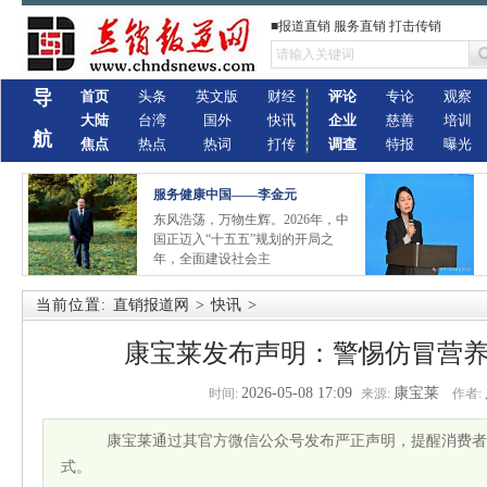
■报道直销 服务直销 打击传销
导
首页
头条
英文版
财经
评论
专论
观察
大陆
台湾
国外
快讯
企业
慈善
培训
航
焦点
热点
热词
打传
调查
特报
曝光
服务健康中国——李金元
东风浩荡，万物生辉。2026年，中
国正迈入“十五五”规划的开局之
年，全面建设社会主
当前位置:
直销报道网
>
快讯
>
康宝莱发布声明：警惕仿冒营
2026-05-08 17:09
康宝莱
时间:
来源:
作者:
康宝莱通过其官方微信公众号发布严正声明，提醒消费者
式。