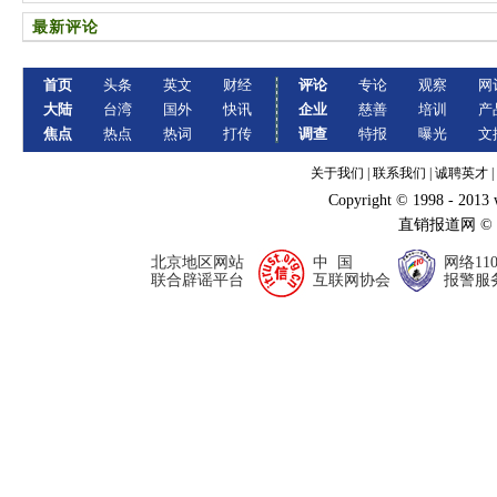
最新评论
首页
头条
英文
财经
评论
专论
观察
网
大陆
台湾
国外
快讯
企业
慈善
培训
产
焦点
热点
热词
打传
调查
特报
曝光
文
关于我们
|
联系我们
|
诚聘英才
|
Copyright © 1998 - 2013
直销报道网 ©
北京地区网站
中 国
网络11
联合辟谣平台
互联网协会
报警服