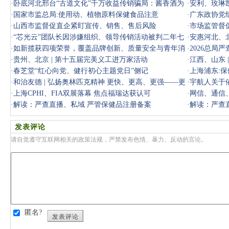
·
卧底河北邢台“古道文化”千万收益传销骗局：酱香酒为
·
安利、玫琳
壳、层
·
国家市监总局:使用动、植物原料保健食品注意
·
广东政协党
·
山西市监督促直企紧盯宣传、销售、售后风险
·
市场监管督
·
“芯光云”团队长因涉嫌组织、领导传销活动被判二年七
险
·
安惠河北、
个月
·
如新揽获四项荣誉，覆盖品牌创新、质量安全与青年消
·
2026总局
费
·
贵州、北京 | 第十五届完美义工进万家活动
·
江西、山东 
·
春芝堂“红心向党、健行初心主题党日”侧记
·
上海浦东:
·
和治友德 | 弘扬奥林匹克精神 更快、更高、更强——更
·
宇航人关于
团结
·
上海CPHI、FIA双展落幕 焦点福瑞达获认可
·
网信、通信
·
解读：严查直播、私域 严管保健品注册备案
·
解读：严查
发表评论
请自觉遵守互联网相关的政策法规，严禁发布色情、暴力、反动的言论。
匿名?
发表评论