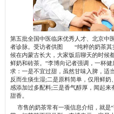
第五批全国中医临床优秀人才、北京中
者诊脉。受访者供图 “纯粹的奶茶其
候在内蒙古长大，大家饭后聊天的时候
鲜奶和砖茶。”李博向记者强调，一杯健
求：一是不宜过甜，虽然甘味入脾，适
反而生痰生湿;二是原料简单，仅用鲜奶
感添加过多配料;三是香气醇厚，闻起来
甜香。
市售的奶茶常有一项信息介绍，就是“