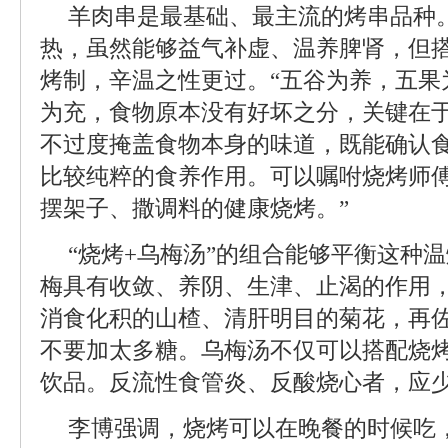
羊肉串是最基础、最主流的烤串品种
热，虽然能够益气补虚、温养脾肾，但
烤制，辛温之性更过。“五谷为养，五果
为充，食物原本没有好坏之分，关键在
不过度掩盖食物本身的味道，既能确认
比较纯粹的食养作用。可以嘱咐烧烤师
摆架子、撒调料的健康烧烤。”
“烧烤+乌梅汤”的组合能够平衡这种
梅具有收敛、养阴、生津、止渴的作用
消食化积的山楂、清肝明目的菊花，再
不要加太多糖。乌梅汤不仅可以搭配烧
饮品。反流性食管炎、反酸烧心者，应
李博强调，烧烤可以在晚餐的时候吃，比如