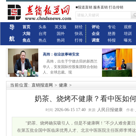
■报道直销 服务直销 打击传销
导
首页
头条
英文版
财经
评论
专论
观察
大陆
台湾
国外
快讯
企业
慈善
培训
航
焦点
热点
热词
打传
调查
特报
曝光
高炜：创业故事铸安发
高炜，出生于宁德古田的新西兰
华人，安发国际控股集团联合创始
人、全球总裁。现
当前位置:
直销报道网
>
健康
>
奶茶、烧烤不健康？看中医如
2026-06-15 17:40
人民日报健康
时间:
来源:
作者:
“奶茶、烧烤确实吸引人，但是不健康啊！”不少人难舍夏
在第五批全国中医临床优秀人才、北京中医医院主任医师李博这