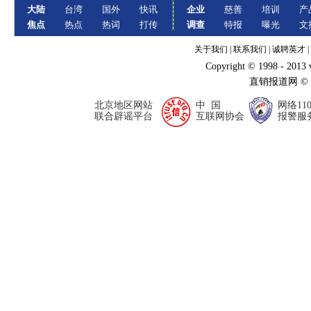
大陆
台湾
国外
快讯
企业
慈善
培训
产
焦点
热点
热词
打传
调查
特报
曝光
文
关于我们
|
联系我们
|
诚聘英才
|
Copyright © 1998 - 2013
直销报道网 ©
北京地区网站
中 国
网络11
联合辟谣平台
互联网协会
报警服