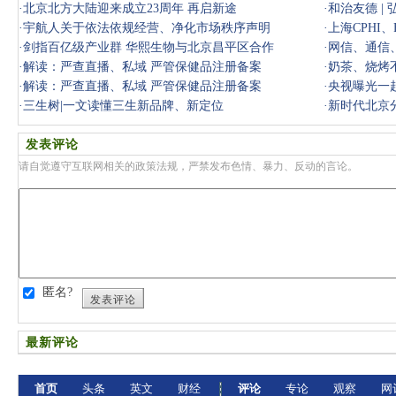
·
北京北方大陆迎来成立23周年 再启新途
·
和治友德 |
·
宇航人关于依法依规经营、净化市场秩序声明
团结
·
上海CPHI
·
剑指百亿级产业群 华熙生物与北京昌平区合作
·
网信、通信
·
解读：严查直播、私域 严管保健品注册备案
·
奶茶、烧烤
·
解读：严查直播、私域 严管保健品注册备案
·
央视曝光一
·
三生树|一文读懂三生新品牌、新定位
案近38亿
·
新时代北京
发表评论
请自觉遵守互联网相关的政策法规，严禁发布色情、暴力、反动的言论。
匿名?
发表评论
最新评论
首页
头条
英文
财经
评论
专论
观察
网