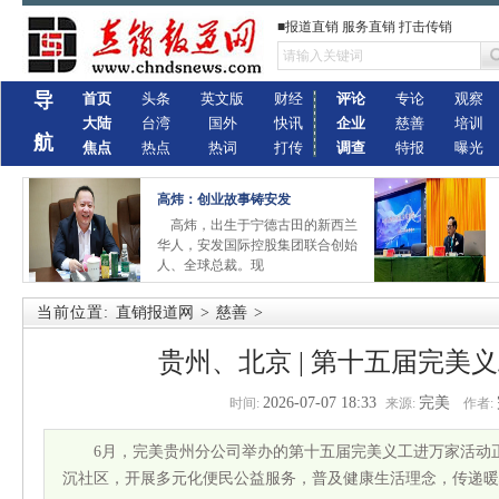
■报道直销 服务直销 打击传销
导
首页
头条
英文版
财经
评论
专论
观察
大陆
台湾
国外
快讯
企业
慈善
培训
航
焦点
热点
热词
打传
调查
特报
曝光
高炜：创业故事铸安发
高炜，出生于宁德古田的新西兰
华人，安发国际控股集团联合创始
人、全球总裁。现
当前位置:
直销报道网
>
慈善
>
贵州、北京 | 第十五届完美
2026-07-07 18:33
完美
时间:
来源:
作者:
6月，完美贵州分公司举办的第十五届完美义工进万家活动
沉社区，开展多元化便民公益服务，普及健康生活理念，传递暖