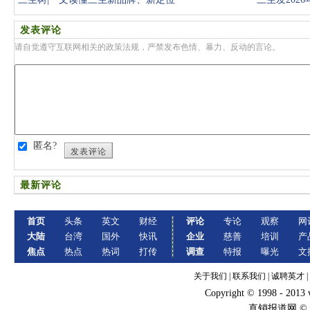
发表评论
请自觉遵守互联网相关的政策法规，严禁发布色情、暴力、反动的言论。
匿名?
发表评论
最新评论
首页
头条
英文
财经
评论
专论
观察
网
大陆
台湾
国外
快讯
企业
慈善
培训
产
焦点
热点
热词
打传
调查
特报
曝光
文
关于我们
|
联系我们
|
诚聘英才
|
Copyright © 1998 - 2013
直销报道网 ©