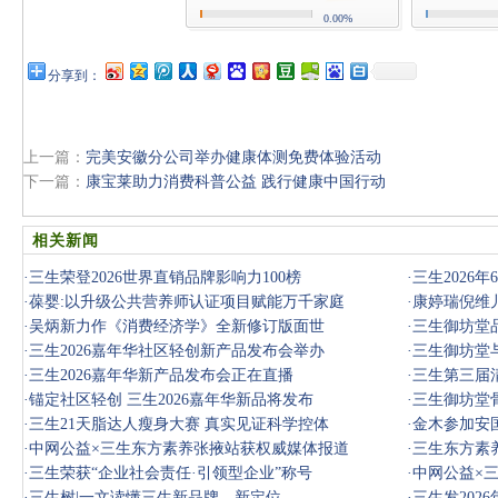
0.00%
分享到：
上一篇：
完美安徽分公司举办健康体测免费体验活动
下一篇：
康宝莱助力消费科普公益 践行健康中国行动
相关新闻
·
三生荣登2026世界直销品牌影响力100榜
·
三生2026
·
葆婴:以升级公共营养师认证项目赋能万千家庭
·
康婷瑞倪维
·
吴炳新力作《消费经济学》全新修订版面世
·
三生御坊堂
·
三生2026嘉年华社区轻创新产品发布会举办
·
三生御坊堂
·
三生2026嘉年华新产品发布会正在直播
满落幕
·
三生第三届
·
锚定社区轻创 三生2026嘉年华新品将发布
·
三生御坊堂
·
三生21天脂达人瘦身大赛 真实见证科学控体
·
金木参加安
·
中网公益×三生东方素养张掖站获权威媒体报道
·
三生东方素
·
三生荣获“企业社会责任·引领型企业”称号
·
中网公益×
·
三生树|一文读懂三生新品牌、新定位
·
三生发202