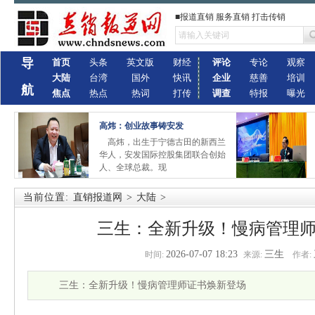
■报道直销 服务直销 打击传销
导
首页
头条
英文版
财经
评论
专论
观察
大陆
台湾
国外
快讯
企业
慈善
培训
航
焦点
热点
热词
打传
调查
特报
曝光
高炜：创业故事铸安发
高炜，出生于宁德古田的新西兰
华人，安发国际控股集团联合创始
人、全球总裁。现
当前位置:
直销报道网
>
大陆
>
三生：全新升级！慢病管理
2026-07-07 18:23
三生
时间:
来源:
作者:
三生：全新升级！慢病管理师证书焕新登场