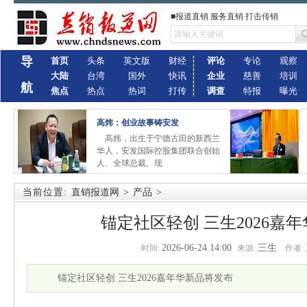
■报道直销 服务直销 打击传销
导
首页
头条
英文版
财经
评论
专论
观察
大陆
台湾
国外
快讯
企业
慈善
培训
航
焦点
热点
热词
打传
调查
特报
曝光
高炜：创业故事铸安发
高炜，出生于宁德古田的新西兰
华人，安发国际控股集团联合创始
人、全球总裁。现
当前位置:
直销报道网
>
产品
>
锚定社区轻创 三生2026嘉
2026-06-24 14:00
三生
时间:
来源:
作者:
锚定社区轻创 三生2026嘉年华新品将发布