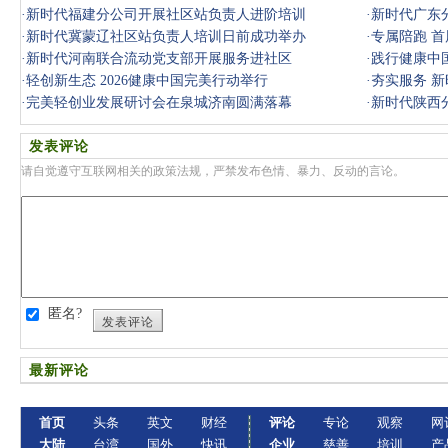
·
新时代福建分公司开展社区站负责人进阶培训
·
新时代广东
·
新时代冀蒙辽社区站负责人培训日前成功举办
·
专属陪跑 首
·
新时代河南联合流动党支部开展服务进社区
·
践行健康中国
·
轻创新生态 2026健康中国完美行动举行
·
夯实服务 
·
完美轻创业发展研讨会在泉城济南圆满落幕
·
新时代陕西
发表评论
请自觉遵守互联网相关的政策法规，严禁发布色情、暴力、反动的言论。
匿名?
发表评论
最新评论
首页
头条
英文
财经
评论
专论
观察
网
大陆
台湾
国外
快讯
企业
慈善
培训
产