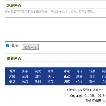
发表评论
请自觉遵守互联网相关的政策法规，严禁发布色情、暴力、反动的言论。
匿名?
发表评论
最新评论
首页
头条
英文
财经
评论
专论
观察
网
大陆
台湾
国外
快讯
企业
慈善
培训
产
焦点
热点
热词
打传
调查
特报
曝光
文
关于我们
|
联系我们
|
诚聘英才
|
Copyright © 1998 - 2013
直销报道网 ©