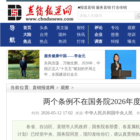
■报道直销 服务直销 打击传销
导
首页
头条
英文版
财经
评论
专论
观察
大陆
台湾
国外
快讯
企业
慈善
培训
航
焦点
热点
热词
打传
调查
特报
曝光
服务健康中国——李金元
东风浩荡，万物生辉。2026年，中
国正迈入“十五五”规划的开局之
年，全面建设社会主
当前位置:
直销报道网
>
观察
>
两个条例不在国务院2026年
2026-05-12 17:02
中华人民共和国中央人民
时间:
来源:
作
各省、自治区、直辖市人民政府，国务院各部委、各直属机
计划》已经党中央、国务院同意，现印发给你们，请认真贯彻执