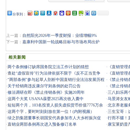
分享到：
上一篇：
自然阳光2026年一季度财报：业绩增幅9%
下一篇：
嘉康利中国新一轮战略目标与市场布局出炉
相关新闻
·
两个条例修订缺席国务院立法工作计划的猜想
·
《直销管理
·
查处“虚假宣传”行为法律依据不限于《反不正当竞争
传行为”
·
《直销管理
法》，《
·
“两部条例”参与起草人剖析中国直销行业法治发展历程
·
《禁止传销
与前行
·
关于经销商违反康尔守则条例的处罚公告
·
《禁止传销
·
修法调研在即《禁止传销条例》实施20周年
·
三八妇乐两个
·
这两个大奖 USANA葆婴2025再次收入囊中
·
马景涛女友
·
短短两个月，103名投资人损失虚拟货币价值7776万余
·
北京养老服
元
·
这两个字，要时时刻刻放在第一位！(内附视频）
·
三生宝哥：
·
绿之韵集团董事长胡国安代表参加市人大乡村振兴促
·
行而不辍！
进“一法一
·
直销业两部条例再次进入预备修订名单
·
康宝莱奶昔