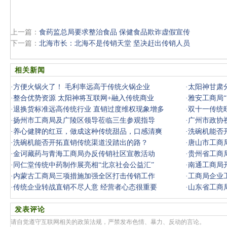
上一篇：
食药监总局要求整治食品 保健食品欺诈虚假宣传
下一篇：
北海市长：北海不是传销天堂 坚决赶出传销人员
相关新闻
·
方便火锅火了！ 毛利率远高于传统火锅企业
·
太阳神甘肃
·
整合优势资源 太阳神将互联网+融入传统商业
·
雅安工商局
·
退换货标准远高传统行业 直销过度维权现象增多
·
双十一传统
·
扬州市工商局及广陵区领导莅临三生参观指导
·
广州市政协
·
养心健脾的红豆，做成这种传统甜品，口感清爽
·
洗碗机能否
·
洗碗机能否开拓直销传统渠道没踏出的路？
·
唐山市工商
·
金诃藏药与青海工商局办反传销社区宣教活动
·
贵州省工商
·
同仁堂传统中药制作展亮相“北京社会公益汇”
·
南通工商局
·
内蒙古工商局三项措施加强全区打击传销工作
·
工商局企业
·
传统企业转战直销不尽人意 经营者心态很重要
·
山东省工商
发表评论
请自觉遵守互联网相关的政策法规，严禁发布色情、暴力、反动的言论。