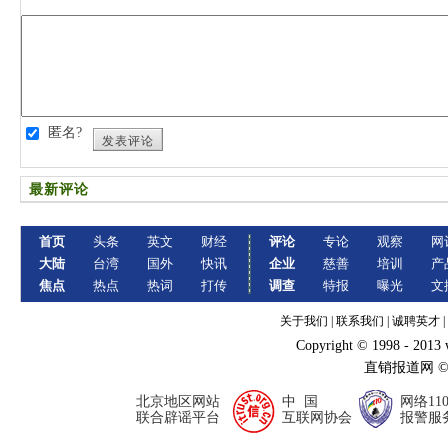
匿名?
发表评论
最新评论
首页
头条
英文
财经
评论
专论
观察
网
大陆
台湾
国外
快讯
企业
慈善
培训
产
焦点
热点
热词
打传
调查
特报
曝光
文
关于我们
|
联系我们
|
诚聘英才
|
Copyright © 1998 - 2013
直销报道网 
北京地区网站
中 国
网络11
联合辟谣平台
互联网协会
报警服