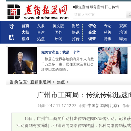
■报道直销 服务直销 打击传销
导
首页
头条
英文版
财经
评论
专论
观察
大陆
台湾
国外
快讯
企业
慈善
培训
航
焦点
热点
热词
打传
调查
特报
曝光
完美古润金：我是一个华
旅居在世界各地的海外华人有数
千万之多，由于居住国家及其社会
环境因素的影响，
当前位置:
直销报道网
>
焦点
>
广州市工商局：传统传销迅速
2017-11-17 12:22
中国新闻网(北京)
时间:
来源:
作者:
16日，广州市工商局启动打击传销进园区宣传活动。记者
活动得到有效遏制，但迅速向网络传销转型，各种网络传销模式