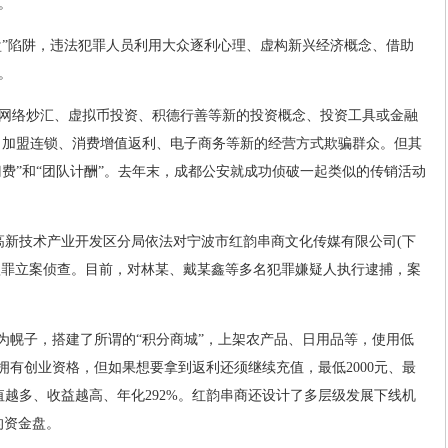
元。
资金盘”陷阱，违法犯罪人员利用大众逐利心理、虚构新兴经济概念、借助
。
网络炒汇、虚拟币投资、积德行善等新的投资概念、投资工具或金融
、加盟连锁、消费增值返利、电子商务等新的经营方式欺骗群众。但其
门费”和“团队计酬”。去年末，成都公安就成功侦破一起类似的传销活动
局高新技术产业开发区分局依法对宁波市红韵串商文化传媒有限公司(下
存款罪立案侦查。目前，对林某、戴某鑫等多名犯罪嫌疑人执行逮捕，案
”为幌子，搭建了所谓的“积分商城”，上架农产品、日用品等，使用低
即拥有创业资格，但如果想要拿到返利还须继续充值，最低2000元、最
值越多、收益越高、年化292%。红韵串商还设计了多层级发展下线机
的资金盘。