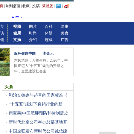
投稿
页
|
加到桌面
|
收藏
|
|
繁體版
|
|
精英
视频
图片
百科
网事
专访
健康
时尚
体娱
美食
视销
文摘
介绍
连载
广告
服务健康中国——李金元
东风浩荡，万物生辉。2026年，中
国正迈入“十五五”规划的开局之
年，全面建设社会主
头条
和治友德参与起草的国家标准《
“十五五”规划下直销行业的新
康宝莱|中国肥胖预防和控制蓝皮
新时代北京公司举办总部基地开
中国企联发布新时代公司诚信建