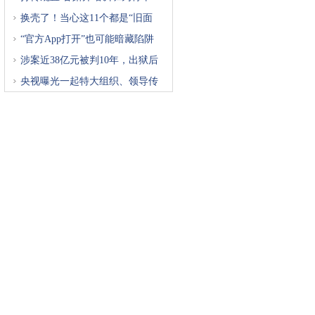
换壳了！当心这11个都是“旧面
“官方App打开”也可能暗藏陷阱
涉案近38亿元被判10年，出狱后
再
央视曝光一起特大组织、领导传