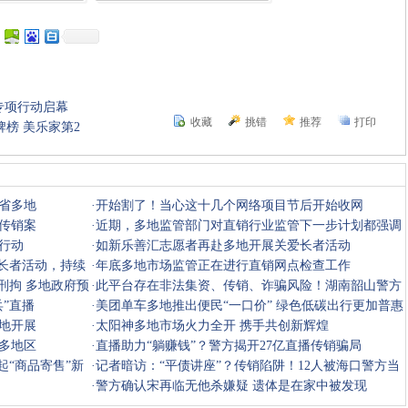
专项行动启幕
收藏
挑错
推荐
打印
榜 美乐家第2
省多地
·
开始割了！当心这十几个网络项目节后开始收网
大传销案
·
近期，多地监管部门对直销行业监管下一步计划都强调
行动
了这一点
·
如新乐善汇志愿者再赴多地开展关爱长者活动
爱长者活动，持续
·
年底多地市场监管正在进行直销网点检查工作
刑拘 多地政府预
·
此平台存在非法集资、传销、诈骗风险！湖南韶山警方
”直播
提醒
·
美团单车多地推出便民“一口价” 绿色低碳出行更加普惠
地开展
·
太阳神多地市场火力全开 携手共创新辉煌
多地区
·
直播助力“躺赚钱”？警方揭开27亿直播传销骗局
起“商品寄售”新
·
记者暗访：​“平债讲座”？传销陷阱！12人被海口警方当
场控
·
警方确认宋再临无他杀嫌疑 遗体是在家中被发现