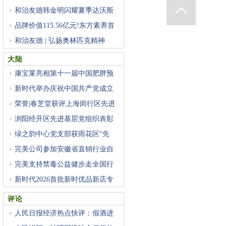
和治友德韩金明闪耀夏季达沃斯
品牌价值115.56亿元!东方素养首
登
和治友德 | 弘扬奥林匹克精神
大陆
康宝莱亮相第十一届中国肥胖预
新时代举办庆祝中国共产党成立
荣誉|春芝堂获评上海闵行区先进
浏阳经开区先进基层党组织表彰
绿之韵中心党支部获雨花区“先
完美公司参加安徽省直销行业自
完美支持禁毒公益健步走全国行
新时代2026首批新时优品新店专
项
评论
人民日报经济热点快评：假酒进