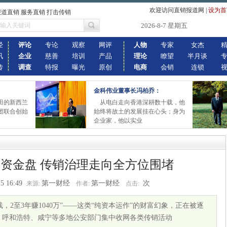
欢迎访问直销报道网
|
设为首
报道直销 服务直销 打击传销
2026-8-7 星期五
经
评论
专论
观察
网评
人物
专家
女杰
讯
企业
慈善
培训
产品
理论
瞭望
半月谈
传
调查
特报
曝光
原创
电商
会销
连锁
金科伟业董事长冯柏乔：
田的新西兰
从电白走向香港深耕数十载，他
团联合创始
始终将故土的发展挂在心头；身为
企业家，他以实业
资金盘 传销治理走向全方位围堵
5 16:49
第一财经
第一财经
次
来源:
作者:
点击:
，2至3年赚1040万”——这类“纯资本运作”的财富幻象，正在被逐
呼和浩特、咸宁等多地公安部门集中收网各类传销活动