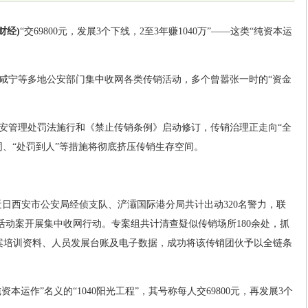
财经)
“交69800元，发展3个下线，2至3年赚1040万”——这类“纯资本运
咸宁等多地公安部门集中收网各类传销活动，多个曾嚣张一时的“资金
安管理处罚法施行和《禁止传销条例》启动修订，传销治理正走向“全
同、“处罚到人”等措施将彻底挤压传销生存空间。
，近日西安市公安局经侦支队、浐灞国际港分局共计出动320名警力，联
传销活动案开展集中收网行动。专案组共计清查疑似传销场所180余处，抓
涉案培训资料、人员发展台账及电子数据，成功将该传销团伙予以全链条
资本运作”名义的“1040阳光工程”，其号称每人交69800元，再发展3个