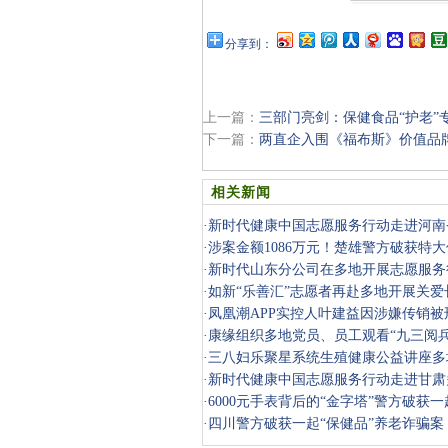
分享到：
上一篇：
三部门亮剑：保健食品“护老”
下一篇：
两直企入围《福布斯》价值品牌
相关新闻
·
新时代健康中国志愿服务行动走进河南
·
涉案金额1086万元！楚雄警方破获特
·
新时代山东分公司在多地开展志愿服务
·
如新“乐善汇”志愿者再赴多地开展关
助力“
·
凤凰潮APP实控人叶建益因涉嫌传销被
警骗局
·
康缘组织多地党员、员工观看“九三阅兵
·
三八妇乐聚星系统生殖健康公益讲座多
·
新时代健康中国志愿服务行动走进甘肃
·
6000元手表背后的“金字塔”警方破获一
型传销
·
四川警方破获一起“保健品”养老诈骗案