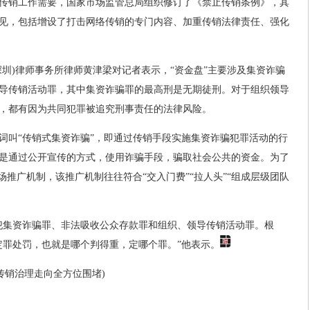
传销工作需要，国家市场监管总局组织修订了《禁止传销条例》，其
见，包括增设了打击网络传销的专门内容、加重传销法律责任、强化
深圳)律师事务所律师黄津梁对记者表示，“资金盘”主要涉及集资诈骗
导传销活动罪，其中集资诈骗罪的最高刑是无期徒刑。对于组织领导
，都有因为共同犯罪被追究刑事责任的法律风险。
词叫“传销式集资诈骗”，即通过传销手段实施集资诈骗犯罪活动的行
是通过公开宣传的方式，使用诈骗手段，骗取社会公共的资金。为了
场推广机制，该推广机制往往符合“交入门费”“拉人头”“组成层级团队
犯集资诈骗罪、非法吸收公众存款罪和组织、领导传销活动罪。根
’定罪处罚，也就是哪个判得重，定哪个罪。”他表示。
传销治理走向全方位围堵)