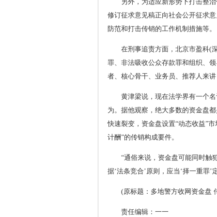
另外，为适应新形势下打击整治
修订征求意见稿正向社会公开征求意
防范和打击传销的工作机制措施等。
在刑事追责方面，北京市盈科(
罪、非法吸收公众存款罪和组织、领
者、核心骨干、业务员、推荐人来讲
黄津梁说，现在法学界有一个名
为。据他观察，绝大多数的资金盘都
快速裂变，资金盘设置“动态收益”市
计酬”的传销构成要件。
“通俗来说，资金盘可能同时触
据‘法条竞合’原则，应当‘择一重罪
(原标题：多地警方收网资金盘 
责任编辑：一一