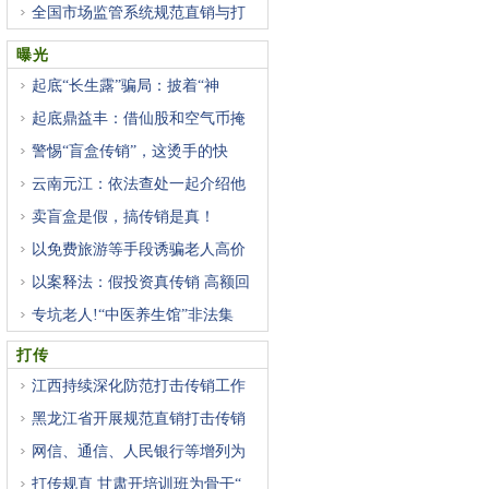
全国市场监管系统规范直销与打
曝光
起底“长生露”骗局：披着“神
起底鼎益丰：借仙股和空气币掩
警惕“盲盒传销”，这烫手的快
云南元江：依法查处一起介绍他
卖盲盒是假，搞传销是真！
以免费旅游等手段诱骗老人高价
以案释法：假投资真传销 高额回
专坑老人!“中医养生馆”非法集
打传
江西持续深化防范打击传销工作
黑龙江省开展规范直销打击传销
网信、通信、人民银行等增列为
打传规直 甘肃开培训班为骨干“