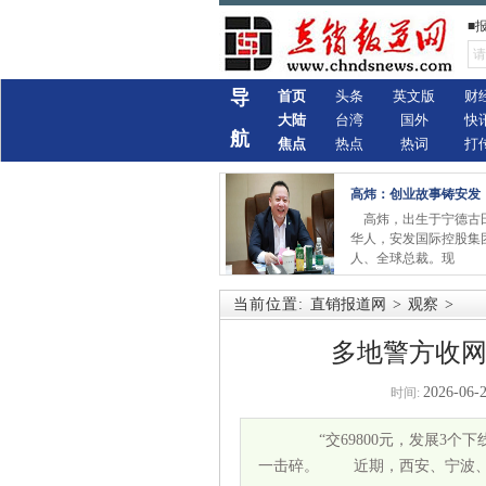
■
导
首页
头条
英文版
财
大陆
台湾
国外
快
航
焦点
热点
热词
打
高炜：创业故事铸安发
高炜，出生于宁德古
华人，安发国际控股集
人、全球总裁。现
当前位置:
直销报道网
>
观察
>
多地警方收网
2026-06-2
时间:
“交69800元，发展3个下线
一击碎。 近期，西安、宁波、