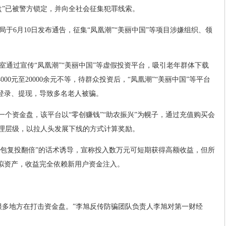
盘”已被警方锁定，并向全社会征集犯罪线索。
于6月10日发布通告，征集“凤凰潮”“美丽中国”等项目涉嫌组织、领
室通过宣传“凤凰潮”“美丽中国”等虚假投资平台，吸引老年群体下载
000元至20000余元不等，待群众投资后，“凤凰潮”“美丽中国”等平台
法登录、提现，导致多名老人被骗。
一个资金盘，该平台以“零创赚钱”“助农振兴”为幌子，通过充值购买会
代理层级，以拉人头发展下线的方式计算奖励。
任务包复投翻倍”的话术诱导，宣称投入数万元可短期获得高额收益，但所
虚拟资产，收益完全依赖新用户资金注入。
很多地方在打击资金盘。”李旭反传防骗团队负责人李旭对第一财经