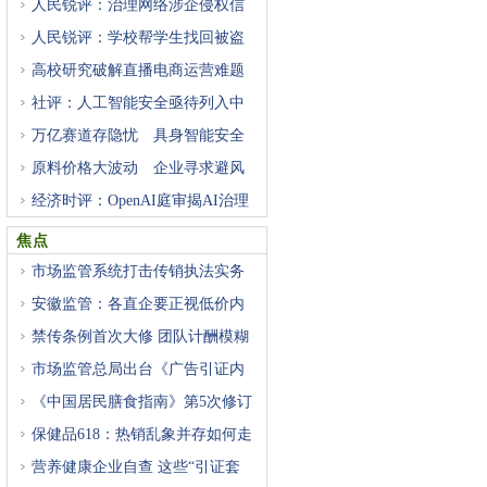
人民锐评：治理网络涉企侵权信
人民锐评：学校帮学生找回被盗
高校研究破解直播电商运营难题
社评：人工智能安全亟待列入中
万亿赛道存隐忧 具身智能安全
原料价格大波动 企业寻求避风
经济时评：OpenAI庭审揭AI治理
困
焦点
市场监管系统打击传销执法实务
安徽监管：各直企要正视低价内
禁传条例首次大修 团队计酬模糊
市场监管总局出台《广告引证内
《中国居民膳食指南》第5次修订
保健品618：热销乱象并存如何走
营养健康企业自查 这些“引证套