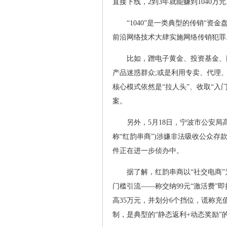
直接下线，2到3年就能赚到1040万
“1040”是一类典型的传销“
前沿网络技术大肆实施网络传销犯罪
比如，蹭电子黄金、投资基金、
产品迷惑群众;或是利用专卖、代理
核心模式依然是“拉人头”、收取“入
案。
另外，5月18日，宁波市公安
称“红韵串商”)涉嫌非法吸收公众
件正在进一步侦办中。
据了解，红韵串商以“社交电商
门槛引流——称交纳99元“激活费”
高35万元，并划分6个挡位，谎称充
制，是典型的“静态返利+动态奖励”