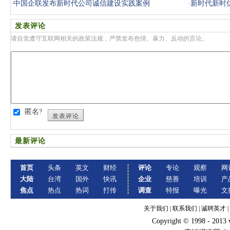
·
中国企联发布新时代公司诚信建设实践案例
·
新时代新时
发表评论
请自觉遵守互联网相关的政策法规，严禁发布色情、暴力、反动的言论。
匿名?
发表评论
最新评论
首页
头条
英文
财经
评论
专论
观察
网
大陆
台湾
国外
快讯
企业
慈善
培训
产
焦点
热点
热词
打传
调查
特报
曝光
文
关于我们
|
联系我们
|
诚聘英才
|
Copyright © 1998 - 2013