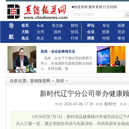
■报道直销 服务直销 打击传销
导
首页
头条
英文版
财经
评论
专论
观察
大陆
台湾
国外
快讯
企业
慈善
培训
航
焦点
热点
热词
打传
调查
特报
曝光
高炜：创业故事铸安发
高炜，出生于宁德古田的新西兰
华人，安发国际控股集团联合创始
人、全球总裁。现
当前位置:
直销报道网
>
培训
>
新时代辽宁分公司举办健康
2026-07-06 17:20
新时代
时间:
来源:
作者:
6月30日至7月1日，新时优品健康顾问专项培训在辽宁
代人汇聚一堂，通过系统性培训与实践演练，共同巩固专业基础