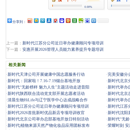
0.00%
分享到：
上一篇：
新时代江苏分公司近日举办健康顾问专项培训
下一篇：
安惠开展2026管理人员能力素养提升专题培训
相关新闻
·
新时代天津公司开展健康中国志愿服务行动
·
完美安徽分
·
新时代：回家啦！7.16-7.19烟台基地开放
·
新时代北京
·
新时代“无龄榜样 魅力人生”主题活动走进昔阳
·
新时代举办
·
新时代陕西联合流动党支部开展志愿者活动
·
新时代北京
·
清晨生物HiLife与辽宁医学中心达成战略合作
·
新时代举办
·
新时代江苏分公司近日举办健康顾问专项培训
·
新时代江苏
·
新时代2026首批新时优品新店专项培训收官
·
新时代沈阳
·
新时代北京公司举办总部基地开放日特别活动
·
新时代“无龄
·
新时代|植物来源天然产物化妆品应用团标发布
·
荣耀时刻 