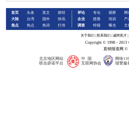
首页
头条
英文
财经
评论
专论
观察
网
大陆
台湾
国外
快讯
企业
慈善
培训
产
焦点
热点
热词
打传
调查
特报
曝光
文
关于我们
|
联系我们
|
诚聘英才
|
Copyright © 1998 - 2013
直销报道网 ©
北京地区网站
中 国
网络11
联合辟谣平台
互联网协会
报警服