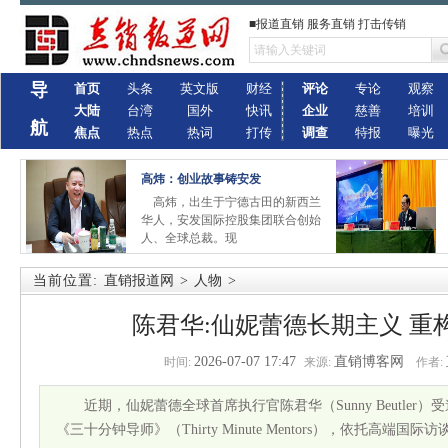
■报道直销 服务直销 打击传销
导
首页
头条
英文版
财经
评论
专论
观察
大陆
台湾
国外
快讯
企业
慈善
培训
航
焦点
热点
热词
打传
调查
特报
曝光
高炜：创业故事铸安发
高炜，出生于宁德古田的新西兰
华人，安发国际控股集团联合创始
人、全球总裁。现
当前位置:
直销报道网
>
人物
>
陈君华:仙妮蕾德长期主义 重
2026-07-07 17:47
直销博客网
时间:
来源:
作者:
近期，仙妮蕾德全球首席执行官陈君华（Sunny Beutle
《三十分钟导师》（Thirty Minute Mentors），依托高