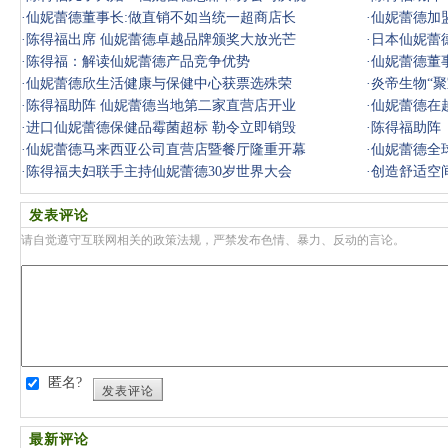
·
仙妮蕾德董事长:做直销不如当统一超商店长
·
仙妮蕾德加
·
陈得福出席 仙妮蕾德卓越品牌颁奖大放光芒
·
日本仙妮蕾
·
陈得福：解读仙妮蕾德产品竞争优势
·
仙妮蕾德董
·
仙妮蕾德欣生活健康与保健中心获票选殊荣
·
炎帝生物“
·
陈得福助阵 仙妮蕾德当地第二家直营店开业
·
仙妮蕾德在
·
进口仙妮蕾德保健品霉菌超标 勒令立即销毁
·
陈得福助阵
·
仙妮蕾德马来西亚公司直营店暨餐厅隆重开幕
·
仙妮蕾德全
·
陈得福夫妇联手主持仙妮蕾德30岁世界大会
·
创造舒适空
发表评论
请自觉遵守互联网相关的政策法规，严禁发布色情、暴力、反动的言论。
匿名?
发表评论
最新评论