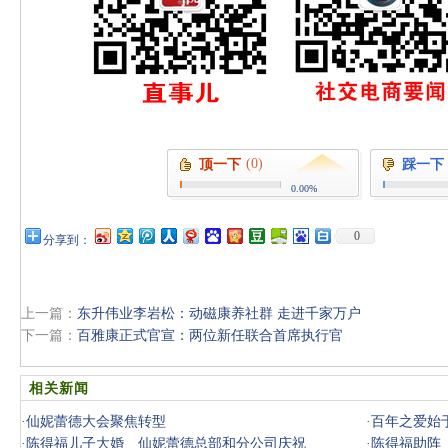
(0)
顶一下
踩一下
0.00%
0
分享到：
上一篇：
东升伟业李岩松：动磁康养社群 走进千家万户
下一篇：
百雅康正式官宣：两位新任联合首席执行官
相关新闻
·
仙妮蕾德大会聚焦转型
·
百年之爱始
·
陈得福儿子大婚 仙妮蕾德总部和分公司庆祝
·
陈得福助阵