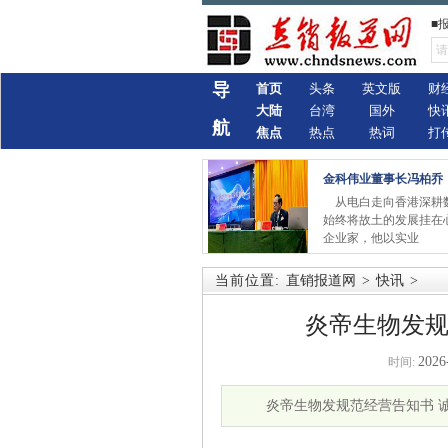
■
导
首页
头条
英文版
财
大陆
台湾
国外
快
航
焦点
热点
热词
打
金科伟业董事长冯柏乔
从电白走向香港深耕
始终将故土的发展挂在
企业家，他以实业
当前位置:
直销报道网
>
快讯
>
炎帝生物发规
2026
时间:
炎帝生物发规范经营告知书 