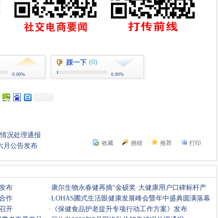
(0)
踩一下
0.00%
0.00%
售情况处理通报
收藏
挑错
推荐
打印
六月公告发布
发布
·
康尔生物永春健再摘“金硕奖·大健康用户口碑标杆产
合作
品”殊荣
·
LOHAS圃式生活眼健康发展峰会暨年中盛典圆满落幕
召开
·
《保健食品护老提升专项行动工作方案》发布