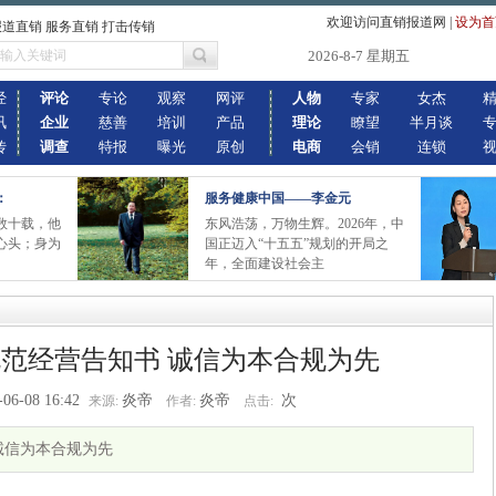
欢迎访问直销报道网
|
设为首
报道直销 服务直销 打击传销
2026-8-7 星期五
经
评论
专论
观察
网评
人物
专家
女杰
讯
企业
慈善
培训
产品
理论
瞭望
半月谈
传
调查
特报
曝光
原创
电商
会销
连锁
：
服务健康中国——李金元
数十载，他
东风浩荡，万物生辉。2026年，中
心头；身为
国正迈入“十五五”规划的开局之
年，全面建设社会主
范经营告知书 诚信为本合规为先
-06-08 16:42
炎帝
炎帝
次
来源:
作者:
点击:
诚信为本合规为先