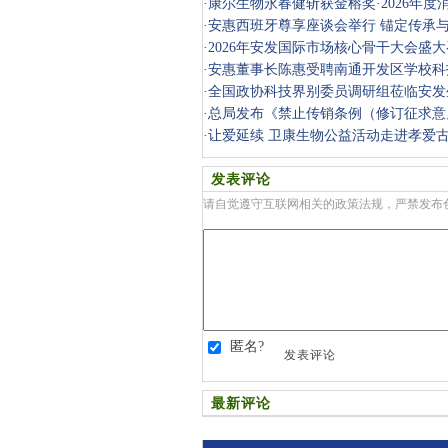
·
康尔生物永春健斩获金榕奖·2026年度
奖
·
安惠西班牙尊享座谈会举行 锚定传承
·
2026年安发国际市场核心骨干大会盛
·
安惠董事长陈惠受聘南通开发区学校科
·
全国政协科技界别委员调研组莅临安发
·
总局发布《禁止传销条例（修订征求意
·
让爱延续 卫康生物公益活动走进孝爱
发表评论
请自觉遵守互联网相关的政策法规，严禁发布
匿名?
发表评论
最新评论