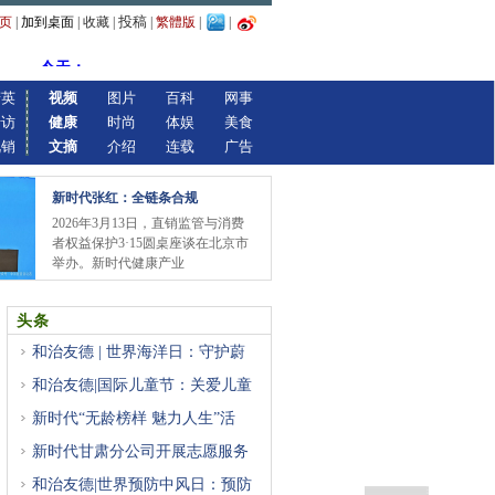
投稿
页
|
加到桌面
|
收藏
|
|
繁體版
|
|
精英
视频
图片
百科
网事
专访
健康
时尚
体娱
美食
视销
文摘
介绍
连载
广告
新时代张红：全链条合规
2026年3月13日，直销监管与消费
者权益保护3·15圆桌座谈在北京市
举办。新时代健康产业
头条
和治友德 | 世界海洋日：守护蔚
和治友德|国际儿童节：关爱儿童
新时代“无龄榜样 魅力人生”活
新时代甘肃分公司开展志愿服务
和治友德|世界预防中风日：预防