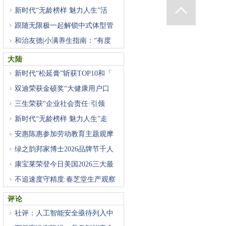
新时代“无龄榜样 魅力人生”活
跟随无限极一起解锁中式体型管
和治友德|小满养生指南：“有度
大陆
新时代“松延膏”斩获TOP10和「
双迪荣获金硕奖“大健康用户口
三生荣获“企业社会责任·引领
新时代“无龄榜样 魅力人生”走
安惠陈惠参加劳动教育主题观摩
绿之韵邦家博士2026品牌节千人
盛
康宝莱荣登今日美国2026三大最
受
不追速度守精度:春芝堂生产观察
评论
社评：人工智能安全亟待列入中