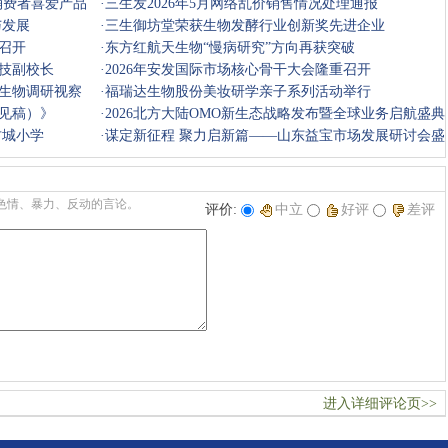
消费者喜爱产品
·
三生发2026年5月网络乱价销售情况处理通报
与发展
·
三生御坊堂荣获生物发酵行业创新奖先进企业
大召开
·
东方红航天生物“慢病研究”方向再获突破
技副校长
·
2026年安发国际市场核心骨干大会隆重召开
生物调研视察
·
福瑞达生物股份美妆研学亲子系列活动举行
见稿）》
·
2026北方大陆OMO新生态战略发布暨全球业务启航盛典
古城小学
圆满举行
·
谋定新征程 聚力启新篇——山东益宝市场发展研讨会盛
大启幕
色情、暴力、反动的言论。
评价:
中立
好评
差评
进入详细评论页>>