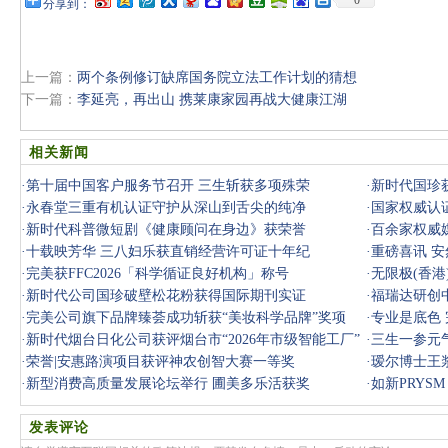
0
分享到：
上一篇：
两个条例修订缺席国务院立法工作计划的猜想
下一篇：
李延亮，再出山 携莱康家园再战大健康江湖
相关新闻
·
第十届中国客户服务节召开 三生斩获多项殊荣
·
新时代国珍
·
永春堂三重有机认证守护从深山到舌尖的纯净
·
国家权威认
·
新时代科普微短剧《健康顾问在身边》获荣誉
·
百余家权威
·
十载映芳华 三八妇乐获直销经营许可证十年纪
·
重磅喜讯 
·
完美获FFC2026「科学循证良好机构」称号
·
无限极(香
·
新时代公司国珍破壁松花粉获得国际期刊实证
·
福瑞达研创
·
完美公司旗下品牌臻荟成功斩获“美妆科学品牌”奖项
·
专业是底色 
·
新时代烟台日化公司获评烟台市“2026年市级智能工厂”
·
三生一参元气
·
荣誉|安惠路演项目获评神农创智大赛一等奖
·
瑷尔博士王
·
新型消费高质量发展论坛举行 圃美多乐活获奖
·
如新PRYSM 
发表评论