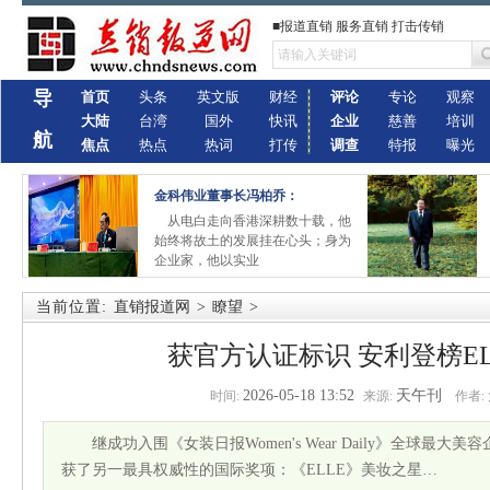
■报道直销 服务直销 打击传销
导
首页
头条
英文版
财经
评论
专论
观察
大陆
台湾
国外
快讯
企业
慈善
培训
航
焦点
热点
热词
打传
调查
特报
曝光
金科伟业董事长冯柏乔：
从电白走向香港深耕数十载，他
始终将故土的发展挂在心头；身为
企业家，他以实业
当前位置:
直销报道网
>
瞭望
>
获官方认证标识 安利登榜E
2026-05-18 13:52
天午刊
时间:
来源:
作者:
继成功入围《女装日报Women's Wear Daily》全球最
获了另一最具权威性的国际奖项：《ELLE》美妆之星…