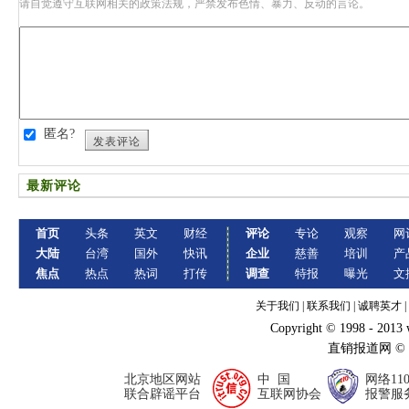
请自觉遵守互联网相关的政策法规，严禁发布色情、暴力、反动的言论。
匿名?
发表评论
最新评论
首页
头条
英文
财经
评论
专论
观察
网
大陆
台湾
国外
快讯
企业
慈善
培训
产
焦点
热点
热词
打传
调查
特报
曝光
文
关于我们
|
联系我们
|
诚聘英才
|
Copyright © 1998 - 2013
直销报道网 ©
北京地区网站
中 国
网络11
联合辟谣平台
互联网协会
报警服