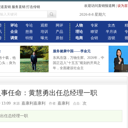
欢迎访问直销报道网
|
设为首
报道直销 服务直销 打击传销
2026-8-8 星期六
经
评论
专论
观察
网评
人物
专家
女杰
讯
企业
慈善
培训
产品
理论
瞭望
半月谈
传
调查
特报
曝光
原创
电商
会销
连锁
：
服务健康中国——李金元
数十载，他
东风浩荡，万物生辉。2026年，中
心头；身为
国正迈入“十五五”规划的开局之
年，全面建设社会主
人事任命：黄慧勇出任总经理一职
 13:09
嘉康利嘉康利
嘉康利
次
来源:
作者:
点击:
出任总经理一职