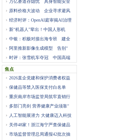
万亿赛道存隐忧 具身智能安全
原料价格大波动 企业寻求避风
经济时评：OpenAI庭审揭AI治理
困
新“机器人”辈出！中国人形机
中银：积极对接出海专班 建全
阿里推新影像生成模型 告别“
时评：张雪机车夺冠 中国高端
焦点
2026直企党建和保护消费者权益
研
保健品等禁入医保支付白名单
重庆南岸市场监管局筑牢直销行
多部门亮剑 营养健康产业须靠“
人工智能展潜力 大健康迈入科技
关停48家！浙江海宁严查保健品
市场监督管理总局通报42批次抽