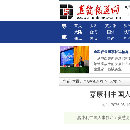
■
导
首页
头条
英文版
财
大陆
台湾
国外
快
航
焦点
热点
热词
打
金科伟业董事长冯柏乔
从电白走向香港深耕
始终将故土的发展挂在
企业家，他以实业
当前位置:
直销报道网
>
人物
>
嘉康利中国
2026-05-19
时间:
嘉康利中国人事任命：黄慧勇