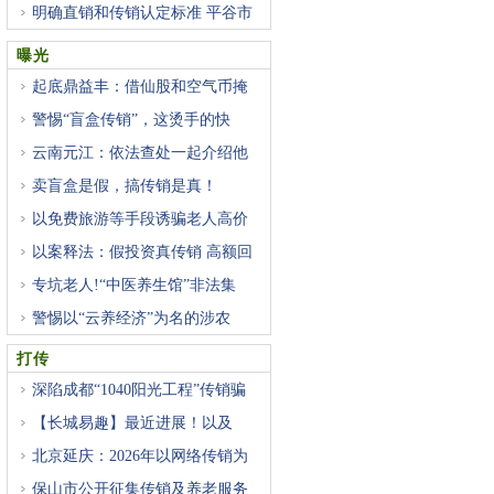
明确直销和传销认定标准 平谷市
曝光
起底鼎益丰：借仙股和空气币掩
警惕“盲盒传销”，这烫手的快
云南元江：依法查处一起介绍他
卖盲盒是假，搞传销是真！
以免费旅游等手段诱骗老人高价
以案释法：假投资真传销 高额回
专坑老人!“中医养生馆”非法集
警惕以“云养经济”为名的涉农
打传
深陷成都“1040阳光工程”传销骗
【长城易趣】最近进展！以及
北京延庆：2026年以网络传销为
重
保山市公开征集传销及养老服务