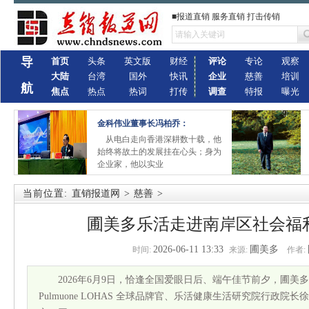
■报道直销 服务直销 打击传销
导
首页
头条
英文版
财经
评论
专论
观察
大陆
台湾
国外
快讯
企业
慈善
培训
航
焦点
热点
热词
打传
调查
特报
曝光
金科伟业董事长冯柏乔：
从电白走向香港深耕数十载，他
始终将故土的发展挂在心头；身为
企业家，他以实业
当前位置:
直销报道网
>
慈善
>
圃美多乐活走进南岸区社会福
2026-06-11 13:33
圃美多
时间:
来源:
作者:
2026年6月9日，恰逢全国爱眼日后、端午佳节前夕，圃美
Pulmuone LOHAS 全球品牌官、乐活健康生活研究院行政