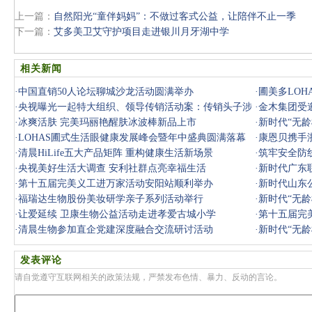
上一篇：
自然阳光“童伴妈妈”：不做过客式公益，让陪伴不止一季
下一篇：
艾多美卫艾守护项目走进银川月牙湖中学
相关新闻
·
中国直销50人论坛聊城沙龙活动圆满举办
·
圃美多LO
·
央视曝光一起特大组织、领导传销活动案：传销头子涉
·
金木集团受
案近38亿
·
冰爽活肤 完美玛丽艳醒肤冰波棒新品上市
·
新时代“无龄
·
LOHAS圃式生活眼健康发展峰会暨年中盛典圆满落幕
·
康恩贝携手
·
清晨HiLife五大产品矩阵 重构健康生活新场景
·
筑牢安全防线
·
央视美好生活大调查 安利社群点亮幸福生活
·
新时代广东
·
第十五届完美义工进万家活动安阳站顺利举办
·
新时代山东公
·
福瑞达生物股份美妆研学亲子系列活动举行
·
新时代“无龄
·
让爱延续 卫康生物公益活动走进孝爱古城小学
·
第十五届完
·
清晨生物参加直企党建深度融合交流研讨活动
·
新时代“无龄
发表评论
请自觉遵守互联网相关的政策法规，严禁发布色情、暴力、反动的言论。