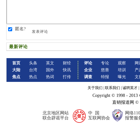
匿名?
发表评论
最新评论
首页
头条
英文
财经
评论
专论
观察
网
大陆
台湾
国外
快讯
企业
慈善
培训
产
焦点
热点
热词
打传
调查
特报
曝光
文
关于我们
|
联系我们
|
诚聘英才
|
Copyright © 1998 - 2013
直销报道网 ©
北京地区网站
中 国
网络11
联合辟谣平台
互联网协会
报警服