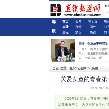
■
导
首页
头条
英文版
财
大陆
台湾
国外
快
航
焦点
热点
热词
打
高炜：创业故事铸安发
高炜，出生于宁德古
华人，安发国际控股集
人、全球总裁。现
当前位置:
直销报道网
>
慈善
>
关爱女童的青春第
2026-0
时间:
2026年6月30日，艾多美
源县第五中学，为这里的女学生们