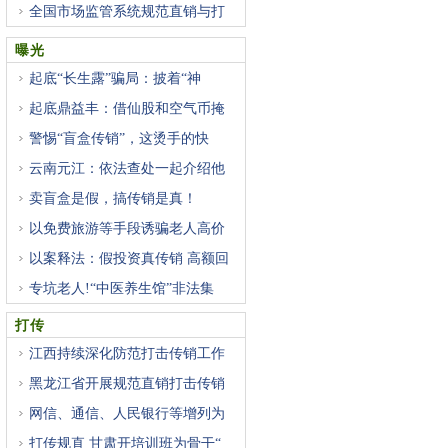
全国市场监管系统规范直销与打
曝光
起底“长生露”骗局：披着“神
起底鼎益丰：借仙股和空气币掩
警惕“盲盒传销”，这烫手的快
云南元江：依法查处一起介绍他
卖盲盒是假，搞传销是真！
以免费旅游等手段诱骗老人高价
以案释法：假投资真传销 高额回
专坑老人!“中医养生馆”非法集
打传
江西持续深化防范打击传销工作
黑龙江省开展规范直销打击传销
网信、通信、人民银行等增列为
打传规直 甘肃开培训班为骨干“