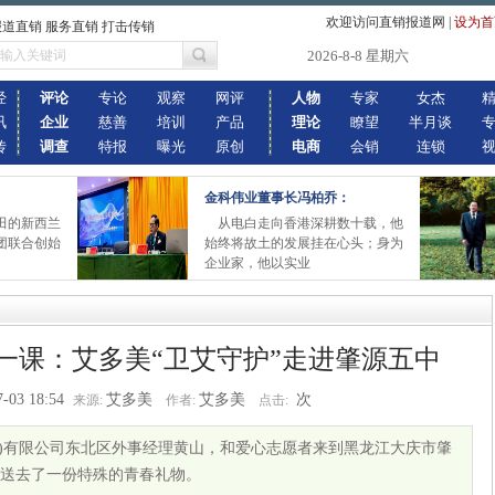
欢迎访问直销报道网
|
设为首
报道直销 服务直销 打击传销
2026-8-8 星期六
经
评论
专论
观察
网评
人物
专家
女杰
讯
企业
慈善
培训
产品
理论
瞭望
半月谈
传
调查
特报
曝光
原创
电商
会销
连锁
金科伟业董事长冯柏乔：
田的新西兰
从电白走向香港深耕数十载，他
团联合创始
始终将故土的发展挂在心头；身为
企业家，他以实业
一课：艾多美“卫艾守护”走进肇源五中
7-03 18:54
艾多美
艾多美
次
来源:
作者:
点击:
(中国)有限公司东北区外事经理黄山，和爱心志愿者来到黑龙江大庆市肇
送去了一份特殊的青春礼物。