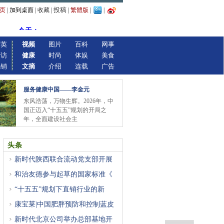
投稿
页
|
加到桌面
|
收藏
|
|
繁體版
|
|
精英
视频
图片
百科
网事
专访
健康
时尚
体娱
美食
视销
文摘
介绍
连载
广告
服务健康中国——李金元
东风浩荡，万物生辉。2026年，中
国正迈入“十五五”规划的开局之
年，全面建设社会主
头条
新时代陕西联合流动党支部开展
和治友德参与起草的国家标准《
“十五五”规划下直销行业的新
康宝莱|中国肥胖预防和控制蓝皮
新时代北京公司举办总部基地开