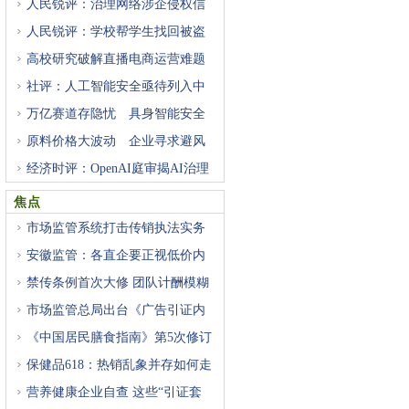
人民锐评：治理网络涉企侵权信
人民锐评：学校帮学生找回被盗
高校研究破解直播电商运营难题
社评：人工智能安全亟待列入中
万亿赛道存隐忧 具身智能安全
原料价格大波动 企业寻求避风
经济时评：OpenAI庭审揭AI治理
困
焦点
市场监管系统打击传销执法实务
安徽监管：各直企要正视低价内
禁传条例首次大修 团队计酬模糊
市场监管总局出台《广告引证内
《中国居民膳食指南》第5次修订
保健品618：热销乱象并存如何走
营养健康企业自查 这些“引证套