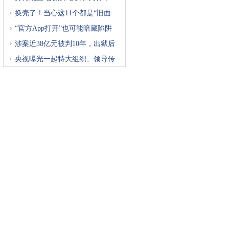
换壳了！当心这11个都是“旧面
“官方App打开”也可能暗藏陷阱
涉案近38亿元被判10年，出狱后
再
央视曝光一起特大组织、领导传