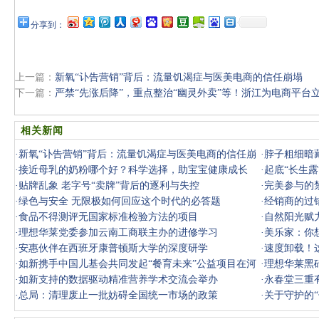
分享到：
上一篇：
新氧“讣告营销”背后：流量饥渴症与医美电商的信任崩塌
下一篇：
严禁“先涨后降”，重点整治“幽灵外卖”等！浙江为电商平台
相关新闻
·
新氧“讣告营销”背后：流量饥渴症与医美电商的信任崩
·
脖子粗细暗
塌
·
接近母乳的奶粉哪个好？科学选择，助宝宝健康成长
·
起底“长生露
·
贴牌乱象 老字号“卖牌”背后的逐利与失控
·
完美参与的
·
绿色与安全 无限极如何回应这个时代的必答题
·
经销商的过
·
食品不得测评无国家标准检验方法的项目
·
自然阳光赋
·
理想华莱党委参加云南工商联主办的进修学习
·
美乐家：你
·
安惠伙伴在西班牙康普顿斯大学的深度研学
·
速度卸载！
·
如新携手中国儿基会共同发起“餐育未来”公益项目在河
中招！
·
理想华莱黑
北启动
·
如新支持的数据驱动精准营养学术交流会举办
·
永春堂三重
·
总局：清理废止一批妨碍全国统一市场的政策
·
关于守护的“