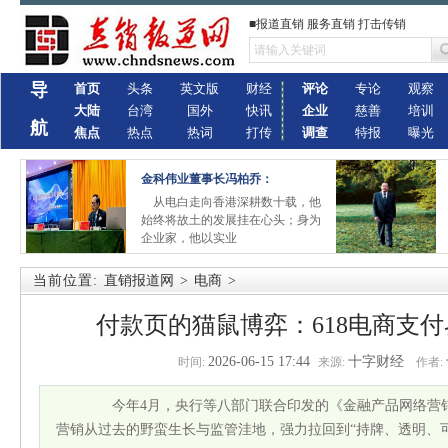
■报道直销 服务直销 打击传销
导
首页
头条
英文版
财经
评论
专论
观察
大陆
台湾
国外
快讯
企业
慈善
培训
航
焦点
热点
热词
打传
调查
特报
曝光
金科伟业董事长冯柏乔：
从电白走向香港深耕数十载，他
始终将故土的发展挂在心头；身为
企业家，他以实业
当前位置:
直销报道网
>
电商
>
付款页的猫鼠博弈：618电商支
2026-06-15 17:44
十字财经
时间:
来源:
作者:
今年4月，央行等八部门联合印发的《金融产品网络营销
营销从过去的野蛮生长与监管洼地，强力拉回到“持牌、透明、