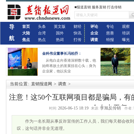
■报道直销 服务直销 打击传销
导
首页
头条
英文版
财经
评论
专论
观察
大陆
台湾
国外
快讯
企业
慈善
培训
航
焦点
热点
热词
打传
调查
特报
曝光
金科伟业董事长冯柏乔：
从电白走向香港深耕数十载，他
始终将故土的发展挂在心头；身为
企业家，他以实业
当前位置:
直销报道网
>
调查
>
注意！这50个互联网项目都是骗局，有
会血本无归
2026-06-15 18:19
李旭反传销
时间:
来源:
作者:
作为一名长期从事反诈宣传的工作人员，我们每天都会收到
叹，这句话并非全无道理。