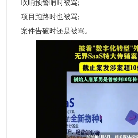
吹响预警哨时被骂;
项目跑路时也被骂;
案件告破时还是被骂。