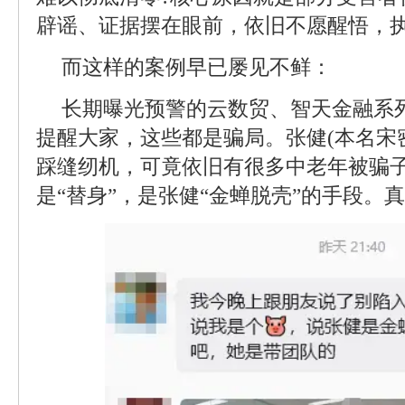
辟谣、证据摆在眼前，依旧不愿醒悟，
而这样的案例早已屡见不鲜：
长期曝光预警的云数贸、智天金融系
提醒大家，这些都是骗局。张健(本名宋
踩缝纫机，可竟依旧有很多中老年被骗
是“替身”，是张健“金蝉脱壳”的手段。