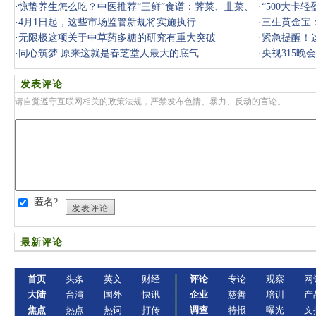
·
惊蛰养生怎么吃？中医推荐“三鲜”食谱：荠菜、韭菜、
悠，千万别
·
“500大卡
春笋，
·
4月1日起，这些市场监管新规将实施执行
·
三生黄金宝
·
无限极这项关于中草药多糖的研究有重大突破
·
紧急提醒！这
·
同心筑梦 原来这就是春芝堂人最大的底气
阱，千万
·
央视315
关问题和企
发表评论
请自觉遵守互联网相关的政策法规，严禁发布色情、暴力、反动的言论。
匿名?
发表评论
最新评论
首页
头条
英文
财经
评论
专论
观察
网
大陆
台湾
国外
快讯
企业
慈善
培训
产
焦点
热点
热词
打传
调查
特报
曝光
文