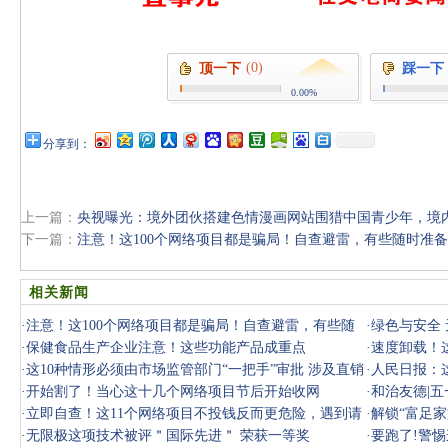
(0)
顶一下
踩一下
0.00%
分享到：
上一篇：
央视曝光：境外团伙搭建色情漫画网站围猎中国青少年，境
下一篇：
注意！这100个网络项目都是骗局！自查避雷，有些随时准
相关新闻
·
注意！这100个网络项目都是骗局！自查避雷，有些随
·
绿色与安全
时准备跑路
·
保健食品生产企业注意！这些功能产品成重点
·
速度卸载！
·
这10种情形必须由市场监管部门“一把手”审批 涉及直销
中招！
·
人民日报：
与传销
·
开始割了！当心这十几个网络项目节后开始收网
·
和治友德|
·
立即自查！这11个网络项目不投钱反而更危险，遇到请
·
解锁“富足
务必远离
·
无限极这项技术被评＂国际先进＂ 荣获一等奖
·
要跑了!警