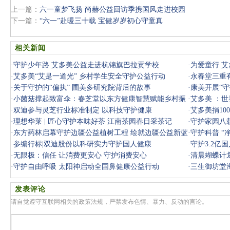
上一篇：
六一童梦飞扬 尚赫公益回访季携国风走进校园
下一篇：
“六一”赴暖三十载 宝健岁岁初心守童真
相关新闻
·
守护少年路 艾多美公益走进杭锦旗巴拉贡学校
·
为爱童行 
·
艾多美“艾是一道光” 乡村学生安全守护公益行动
·
永春堂三重
·
关于守护的“偏执” 圃美多研究院背后的故事
·
康美开展“守
·
小菌菇撑起致富伞：春芝堂以东方健康智慧赋能乡村振
·
艾多美 ：
兴
·
双迪参与灵芝行业标准制定 以科技守护健康
与微笑同
·
艾多美捐1
·
理想华莱 | 匠心守护本味好茶 江南茶园春日采茶记
·
守护家园八
·
东方药林启幕守护边疆公益植树工程 绘就边疆公益新蓝
·
守护科普 “
图
·
参编行标|双迪股份以科研实力守护国人健康
议
·
守护3.2亿
·
无限极：信任 让消费更安心 守护消费安心
动
·
清晨蝴蝶计
·
守护自由呼吸 太阳神启动全国鼻健康公益行动
·
三生御坊堂
健康
发表评论
请自觉遵守互联网相关的政策法规，严禁发布色情、暴力、反动的言论。