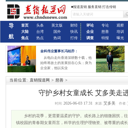
■报道直销 服务直销 打击传销
导
首页
头条
英文版
财经
评论
专论
观察
大陆
台湾
国外
快讯
企业
慈善
培训
航
焦点
热点
热词
打传
调查
特报
曝光
金科伟业董事长冯柏乔：
从电白走向香港深耕数十载，他
始终将故土的发展挂在心头；身为
企业家，他以实业
当前位置:
直销报道网
>
慈善
>
守护乡村女童成长 艾多美走
2026-06-03 17:31
艾多美
时间:
来源:
作者:
乡村的花季，更需要温柔的守护。成长路上的细微困扰，往
镇校园的青春期女童而言，科学的生理护理物资、被尊重的成长