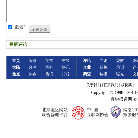
匿名?
发表评论
最新评论
首页
头条
英文
财经
评论
专论
观察
网
大陆
台湾
国外
快讯
企业
慈善
培训
产
焦点
热点
热词
打传
调查
特报
曝光
文
关于我们
|
联系我们
|
诚聘英才
|
Copyright © 1998 - 2013
直销报道网 ©
北京地区网站
中 国
网络11
联合辟谣平台
互联网协会
报警服