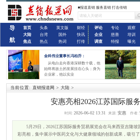
■报道直销 服务直销 打击传销
导
首页
头条
英文版
财经
评论
专论
观察
大陆
台湾
国外
快讯
企业
慈善
培训
航
焦点
热点
热词
打传
调查
特报
曝光
金科伟业董事长冯柏乔：
从电白走向香港深耕数十载，他
始终将故土的发展挂在心头；身为
企业家，他以实业
当前位置:
直销报道网
>
大陆
>
安惠亮相2026江苏国际服
2026-06-02 13:31
安惠
时间:
来源:
作者:
5月29日，2026江苏国际服务贸易展览会在马来西亚吉隆
彩亮相，集中展示中医药文化与大健康领域的创新成果，吸引了