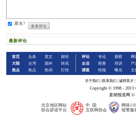
匿名?
发表评论
最新评论
首页
头条
英文
财经
评论
专论
观察
网
大陆
台湾
国外
快讯
企业
慈善
培训
产
焦点
热点
热词
打传
调查
特报
曝光
文
关于我们
|
联系我们
|
诚聘英才
|
Copyright © 1998 - 2013
直销报道网 ©
北京地区网站
中 国
网络11
联合辟谣平台
互联网协会
报警服