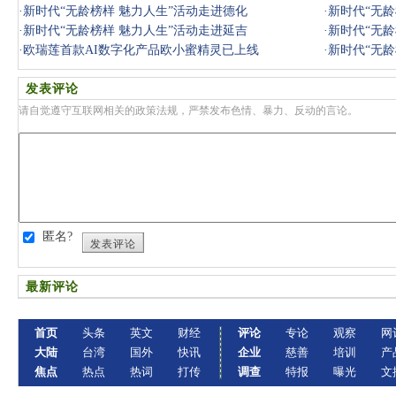
·
新时代“无龄榜样 魅力人生”活动走进德化
·
新时代“无龄
·
新时代“无龄榜样 魅力人生”活动走进延吉
·
新时代“无龄
·
欧瑞莲首款AI数字化产品欧小蜜精灵已上线
·
新时代“无龄
发表评论
请自觉遵守互联网相关的政策法规，严禁发布色情、暴力、反动的言论。
匿名?
发表评论
最新评论
首页
头条
英文
财经
评论
专论
观察
网
大陆
台湾
国外
快讯
企业
慈善
培训
产
焦点
热点
热词
打传
调查
特报
曝光
文