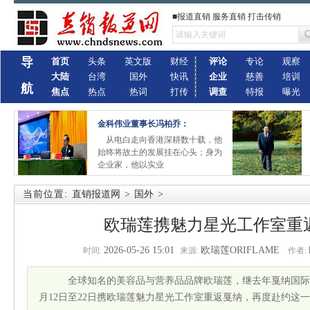
■报道直销 服务直销 打击传销
导
首页
头条
英文版
财经
评论
专论
观察
大陆
台湾
国外
快讯
企业
慈善
培训
航
焦点
热点
热词
打传
调查
特报
曝光
金科伟业董事长冯柏乔：
从电白走向香港深耕数十载，他
始终将故土的发展挂在心头；身为
企业家，他以实业
当前位置:
直销报道网
>
国外
>
欧瑞莲携魅力星光工作室重
2026-05-26 15:01
欧瑞莲ORIFLAME
时间:
来源:
作者:
全球知名的美容品与营养品品牌欧瑞莲，继去年戛纳国际电
月12日至22日携欧瑞莲魅力星光工作室重返戛纳，再度赴约这