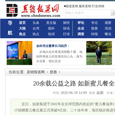
■报道直销 服务直销 打击传销
导
首页
头条
英文版
财经
评论
专论
观察
大陆
台湾
国外
快讯
企业
慈善
培训
航
焦点
热点
热词
打传
调查
特报
曝光
金科伟业董事长冯柏乔：
从电白走向香港深耕数十载，他
始终将故土的发展挂在心头；身为
企业家，他以实业
当前位置:
直销报道网
>
慈善
>
20余载公益之路 如新蜜儿餐
2026-06-18 14:09
如新
时间:
来源:
作者:
近日，如新集团于2002年在全球范围内发起的“蜜儿餐滋
计捐赠蜜儿餐总量正式突破9亿份。二十余年来，项目稳步推进