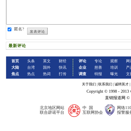
匿名?
发表评论
最新评论
首页
头条
英文
财经
评论
专论
观察
网
大陆
台湾
国外
快讯
企业
慈善
培训
产
焦点
热点
热词
打传
调查
特报
曝光
文
关于我们
|
联系我们
|
诚聘英才
|
Copyright © 1998 - 2013
直销报道网 ©
北京地区网站
中 国
网络11
联合辟谣平台
互联网协会
报警服