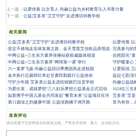
上一篇：
以爱传善 以文育人 尚赫公益为乡村教育注入书香力量
下一篇：
公益|艾多美“卫艾守护”走进潍坊特教学校
相关新闻
·
公益|艾多美“卫艾守护”走进潍坊特教学校
·
以爱传善 
·
坚定不移地走实体发展之路，金天雪莲艾佳欧品质馆战
·
完美参与的
略分享会
·
中网公益×三生东方素养张掖站获权威媒体报道
·
自然阳光“
·
中网公益×三生东方素养“网球第一课”举行
季
·
守护暖童心
·
六一童梦飞扬 尚赫公益回访季携国风走进校园
·
让爱延续 
·
金木执行总裁韩壮奔赴甘肃民勤践行公益使命
·
益起七彩|
·
守护少年路 艾多美公益走进杭锦旗巴拉贡学校
·
尚赫公益战
·
为爱出发，成就梦想!三八妇乐梦想公益基金正式启动
·
1624位三
·
如新携手中国儿基会共同发起“餐育未来”公益项目在河
·
艾多美“艾
北启动
·
第11届绿之韵健康中国·公益绿跑橘子洲开跑
·
音为有你，
发表评论
请自觉遵守互联网相关的政策法规，严禁发布色情、暴力、反动的言论。