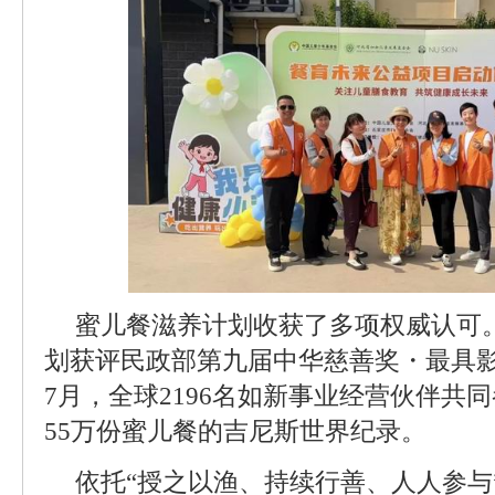
蜜儿餐滋养计划收获了多项权威认可。
划获评民政部第九届中华慈善奖・最具影
7月，全球2196名如新事业经营伙伴共
55万份蜜儿餐的吉尼斯世界纪录。
依托“授之以渔、持续行善、人人参与