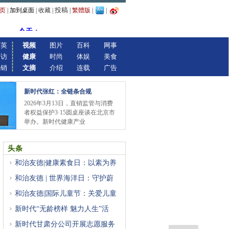
投稿
页
|
加到桌面
|
收藏
|
|
繁體版
|
|
精英
视频
图片
百科
网事
专访
健康
时尚
体娱
美食
视销
文摘
介绍
连载
广告
新时代张红：全链条合规
2026年3月13日，直销监管与消费
者权益保护3·15圆桌座谈在北京市
举办。新时代健康产业
头条
和治友德|健康素食日：以素为养
和治友德 | 世界海洋日：守护蔚
和治友德|国际儿童节：关爱儿童
新时代“无龄榜样 魅力人生”活
新时代甘肃分公司开展志愿服务