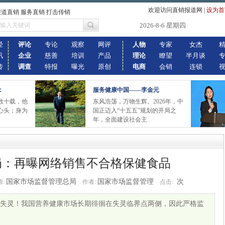
欢迎访问直销报道网
|
设为首
报道直销 服务直销 打击传销
2026-8-6 星期四
经
评论
专论
观察
网评
人物
专家
女杰
讯
企业
慈善
培训
产品
理论
瞭望
半月谈
传
调查
特报
曝光
原创
电商
会销
连锁
：
服务健康中国——李金元
数十载，他
东风浩荡，万物生辉。2026年，中
心头；身为
国正迈入“十五五”规划的开局之
年，全面建设社会主
局：再曝网络销售不合格保健食品
国家市场监督管理总局
国家市场监督管理
次
:
作者:
点击:
失灵！我国营养健康市场长期徘徊在失灵临界点两侧，因此严格监