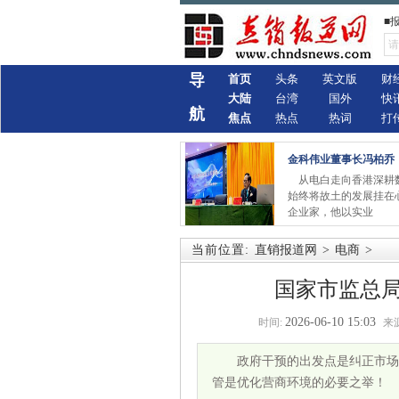
■
导
首页
头条
英文版
财
大陆
台湾
国外
快
航
焦点
热点
热词
打
金科伟业董事长冯柏乔
从电白走向香港深耕
始终将故土的发展挂在
企业家，他以实业
当前位置:
直销报道网
>
电商
>
国家市监总
2026-06-10 15:03
时间:
来源
政府干预的出发点是纠正市场
管是优化营商环境的必要之举！