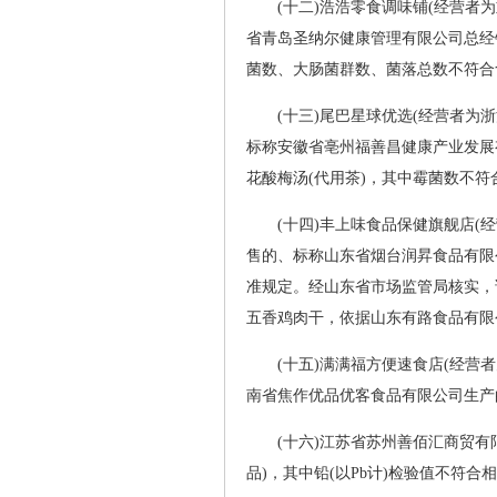
(十二)浩浩零食调味铺(经营者
省青岛圣纳尔健康管理有限公司总经
菌数、大肠菌群数、菌落总数不符合
(十三)尾巴星球优选(经营者为
标称安徽省亳州福善昌健康产业发展
花酸梅汤(代用茶)，其中霉菌数不
(十四)丰上味食品保健旗舰店(
售的、标称山东省烟台润昇食品有限
准规定。经山东省市场监管局核实，
五香鸡肉干，依据山东有路食品有限
(十五)满满福方便速食店(经营
南省焦作优品优客食品有限公司生产
(十六)江苏省苏州善佰汇商贸
品)，其中铅(以Pb计)检验值不符