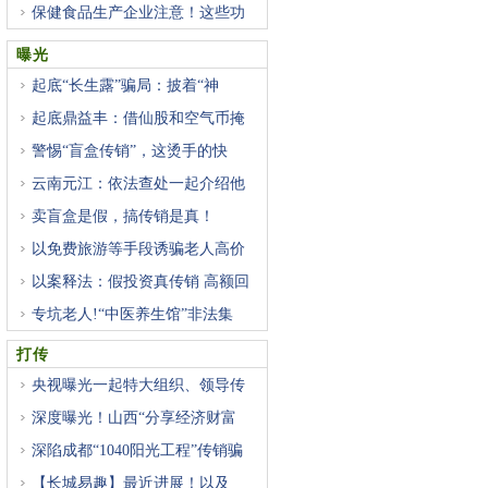
保健食品生产企业注意！这些功
曝光
起底“长生露”骗局：披着“神
起底鼎益丰：借仙股和空气币掩
警惕“盲盒传销”，这烫手的快
云南元江：依法查处一起介绍他
卖盲盒是假，搞传销是真！
以免费旅游等手段诱骗老人高价
以案释法：假投资真传销 高额回
专坑老人!“中医养生馆”非法集
打传
央视曝光一起特大组织、领导传
深度曝光！山西“分享经济财富
深陷成都“1040阳光工程”传销骗
【长城易趣】最近进展！以及