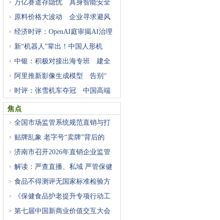
万亿赛道存隐忧 具身智能安全
原料价格大波动 企业寻求避风
经济时评：OpenAI庭审揭AI治理
困
新“机器人”辈出！中国人形机
中银：积极对接出海专班 建全
阿里推新影像生成模型 告别“
时评：张雪机车夺冠 中国高端
焦点
全国市场监管系统规范直销与打
贴牌乱象 老字号“卖牌”背后的
济南市召开2026年直销企业监管
工
解读：严查直播、私域 严管保健
食品不得测评无国家标准检验方
《保健食品护老提升专项行动工
第七届中国新商业价值交互大会