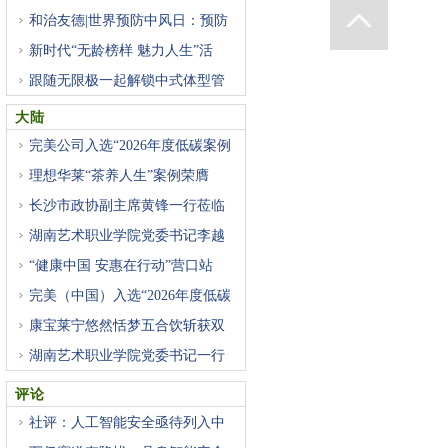
和治友德|世界预防中风日：预防
新时代“无龄榜样 魅力人生”活
跟随无限极一起解锁中式体型管
大陆
完美公司入选“2026年度低碳案例
理想华莱“茶养人生”案例荣膺
长沙市政协副主席黄锋一行莅临
湖南艺术职业学院党委书记李越
“健康中国 安惠在行动”营口站
完美（中国）入选“2026年度低碳
康宝莱宁悠然恬梦五合饮斩获双
湖南艺术职业学院党委书记一行
评论
社评：人工智能安全亟待列入中