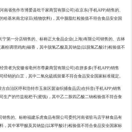
为河南省焦作市博爱县吃千家商贸有限公司)在京东(手机APP)销售的、
的哈基米南北绿豆(植物饮料)，其中胭脂红检验值不符合食品安全国
司长宁第一分店销售的、标称正大食品企业(上海)有限公司销售的、吉林
裹粉调理鸡肉)椒香，其中脱氢乙酸及其钠盐(以脱氢乙酸计)检验值不
(经营者为安徽省亳州市尊豪商贸有限公司)在拼多多(手机APP)销售
司经销的白芷，其中二氧化硫残留量不符合食品安全国家标准规定。
内蒙古自治区呼和浩特市玉泉区茵渝织捕食品店)在抖音(手机APP)销售
司生产的竹盐枇杷干(蜜饯)，其中乙二胺四乙酸二钠检验值不符合食
公司销售的、标称福建乐虎食品有限公司委托河南省驻马店宇林食品有
料，其中苯甲酸及其钠盐(以苯甲酸计)检验值不符合食品安全国家标