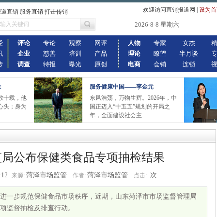
欢迎访问直销报道网
|
设为首
报道直销 服务直销 打击传销
2026-8-8 星期六
经
评论
专论
观察
网评
人物
专家
女杰
讯
企业
慈善
培训
产品
理论
瞭望
半月谈
传
调查
特报
曝光
原创
电商
会销
连锁
：
服务健康中国——李金元
数十载，他
东风浩荡，万物生辉。2026年，中
心头；身为
国正迈入“十五五”规划的开局之
年，全面建设社会主
监局公布保健类食品专项抽检结果
:12
菏泽市场监管
菏泽市场监管
次
来源:
作者:
点击:
进一步规范保健食品市场秩序，近期，山东菏泽市市场监督管理局
项监督抽检及排查行动。