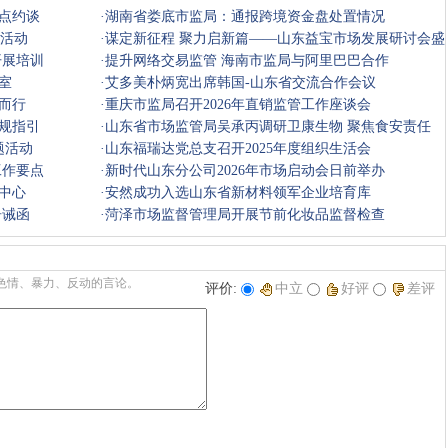
点约谈
·
湖南省娄底市监局：通报跨境资金盘处置情况
”活动
·
谋定新征程 聚力启新篇——山东益宝市场发展研讨会盛
开展培训
大启幕
·
提升网络交易监管 海南市监局与阿里巴巴合作
室
·
艾多美朴炳宽出席韩国-山东省交流合作会议
而行
·
重庆市监局召开2026年直销监管工作座谈会
规指引
·
山东省市场监管局吴承丙调研卫康生物 聚焦食安责任
题活动
·
山东福瑞达党总支召开2025年度组织生活会
工作要点
·
新时代山东分公司2026年市场启动会日前举办
中心
·
安然成功入选山东省新材料领军企业培育库
告诫函
·
菏泽市场监督管理局开展节前化妆品监督检查
色情、暴力、反动的言论。
评价:
中立
好评
差评