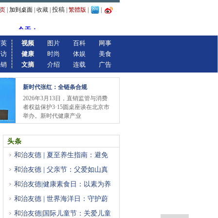
投稿
页
|
加到桌面
|
收藏
|
|
繁體版
|
|
精英
视频
图片
百科
网事
专访
健康
时尚
体娱
美食
视销
文摘
介绍
连载
广告
新时代张红：全链条合规
2026年3月13日，直销监管与消费
者权益保护3·15圆桌座谈在北京市
举办。新时代健康产业
头条
和治友德 | 夏至养生指南：避免
和治友德 | 父亲节：父爱如山真
和治友德|健康素食日：以素为养
和治友德 | 世界海洋日：守护蔚
和治友德|国际儿童节：关爱儿童