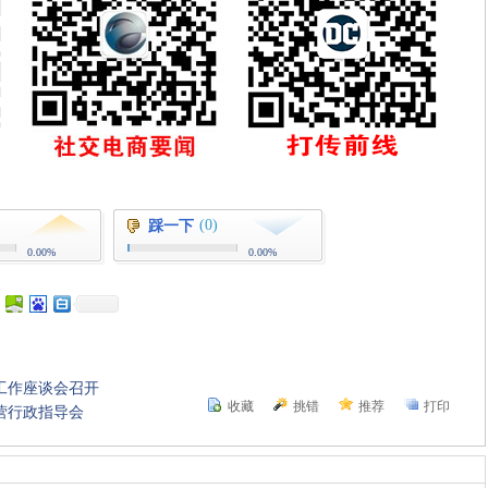
(0)
踩一下
0.00%
0.00%
工作座谈会召开
收藏
挑错
推荐
打印
营行政指导会