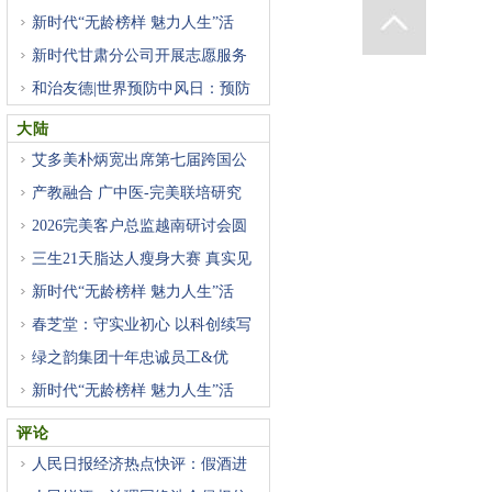
新时代“无龄榜样 魅力人生”活
新时代甘肃分公司开展志愿服务
和治友德|世界预防中风日：预防
大陆
艾多美朴炳宽出席第七届跨国公
产教融合 广中医-完美联培研究
2026完美客户总监越南研讨会圆
满
三生21天脂达人瘦身大赛 真实见
新时代“无龄榜样 魅力人生”活
春芝堂：守实业初心 以科创续写
绿之韵集团十年忠诚员工&优
新时代“无龄榜样 魅力人生”活
评论
人民日报经济热点快评：假酒进