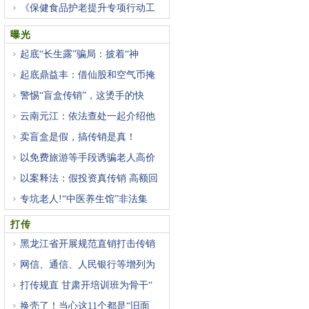
《保健食品护老提升专项行动工
曝光
起底“长生露”骗局：披着“神
起底鼎益丰：借仙股和空气币掩
警惕“盲盒传销”，这烫手的快
云南元江：依法查处一起介绍他
卖盲盒是假，搞传销是真！
以免费旅游等手段诱骗老人高价
以案释法：假投资真传销 高额回
专坑老人!“中医养生馆”非法集
打传
黑龙江省开展规范直销打击传销
网信、通信、人民银行等增列为
打传规直 甘肃开培训班为骨干“
换壳了！当心这11个都是“旧面