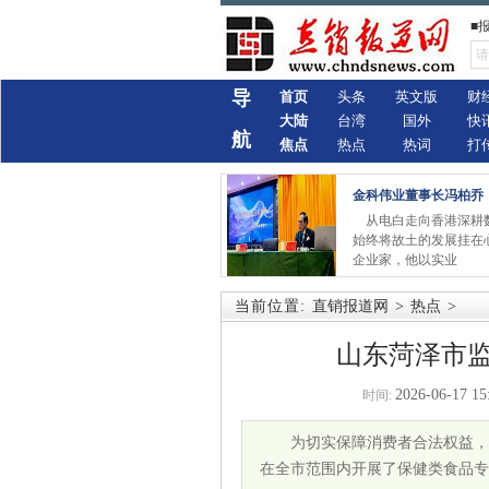
■
导
首页
头条
英文版
财
大陆
台湾
国外
快
航
焦点
热点
热词
打
金科伟业董事长冯柏乔
从电白走向香港深耕
始终将故土的发展挂在
企业家，他以实业
当前位置:
直销报道网
>
热点
>
山东菏泽市
2026-06-17 15
时间:
为切实保障消费者合法权益，
在全市范围内开展了保健类食品专