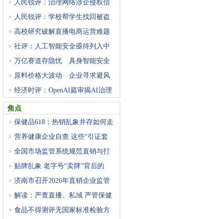
人民锐评：治理网络涉企侵权信
人民锐评：学校帮学生找回被盗
高校研究破解直播电商运营难题
社评：人工智能安全亟待列入中
万亿赛道存隐忧 具身智能安全
原料价格大波动 企业寻求避风
经济时评：OpenAI庭审揭AI治理
困
焦点
保健品618：热销乱象并存如何走
营养健康企业自查 这些“引证套
全国市场监管系统规范直销与打
贴牌乱象 老字号“卖牌”背后的
济南市召开2026年直销企业监管
工
解读：严查直播、私域 严管保健
食品不得测评无国家标准检验方