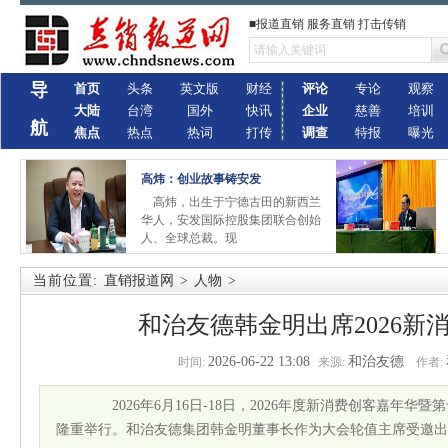
■报道直销 服务直销 打击传销
导
首页
头条
英文版
财经
评论
专论
观察
大陆
台湾
国外
快讯
企业
慈善
培训
航
焦点
热点
热词
打传
调查
特报
曝光
高炜：创业故事铸安发
高炜，出生于宁德古田的新西兰
华人，安发国际控股集团联合创始
人、全球总裁。现
当前位置:
直销报道网
>
人物
>
和治友德韩金明出席2026新
2026-06-22 13:08
和治友德
时间:
来源:
作者:
2026年6月16日-18日，2026年度新消费创客嘉年华
隆重举行。和治友德集团韩金明董事长作为大会轮值主席受邀出