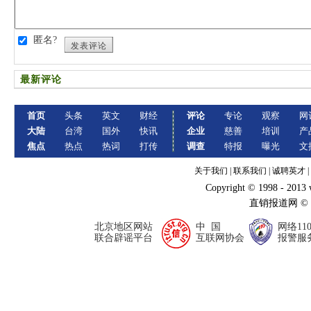
匿名?
发表评论
最新评论
首页
头条
英文
财经
评论
专论
观察
网
大陆
台湾
国外
快讯
企业
慈善
培训
产
焦点
热点
热词
打传
调查
特报
曝光
文
关于我们
|
联系我们
|
诚聘英才
|
Copyright © 1998 - 2013
直销报道网 ©
北京地区网站
中 国
网络11
联合辟谣平台
互联网协会
报警服