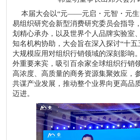
本届大会以“元——元启・元智・元生
易组织研究会新型消费研究委员会指导
划精心承办，以及世界个人品牌实验室
知名机构协助，大会旨在深入探讨“十五五
大规模应用对组织行销领域的深刻影响。
外重要来宾，吸引百余家全球组织行销
高浓度、高质量的商务资源集聚效应，
共谋产业发展，推动整个业界向更高品
迈进。