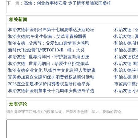
下一篇：
高炜：创业故事铸安发 赤子情怀反哺家国桑梓
相关新闻
·
和治友德韩金明出席第十七届夏季达沃斯论坛
·
和治友德 |
·
和治友德|端午养生指南：艾草青青粽飘香
团结
·
和治友德 |
·
和治友德 | 父亲节：父爱如山真情表达感恩
·
和治友德|
·
新时代“松延膏”斩获TOP10和「峰」大奖
·
和治友德携
·
和治友德 | 世界海洋日：守护蔚蓝向海图强
·
和治友德获
·
和治友德 | 世界无烟日：珍爱生命拒绝烟草
·
和治友德|
·
和治友德企业文化 弘扬养生文化造福人类健康
·
和治友德获金
·
完美参加直企党建和保护消费者权益研讨活动
·
和治友德|
·
2026直企党建和保护消费者权益研讨会举办
·
市监集中整
·
和治友德韩金明董事长十九周年庆典致辞节选
·
和治友德|小
发表评论
请自觉遵守互联网相关的政策法规，严禁发布色情、暴力、反动的言论。